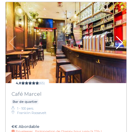
4,8
(65)
Café Marcel
Bar de quartier
1 - 100 pers.
Franklin Roosevelt
€€
Abordable
Privateaser :
Prolongation de l'happy hour jusqu'à 22h !