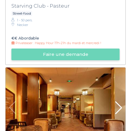
Starving Club - Pasteur
Street-food
1 - 50 pers.
Necker
€€
Abordable
Privateaser :
Happy Hour 17h-21h du mardi et mercredi !
Faire une demande