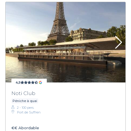
4,5
Noti Club
Péniche à quai
2 - 100 pers.
Port de Suffren
€€
Abordable