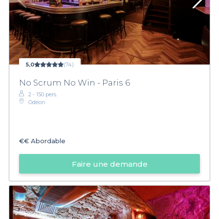
5,0
(74)
No Scrum No Win - Paris 6
2 - 150 pers.
Odéon
€€
Abordable
Faire une demande