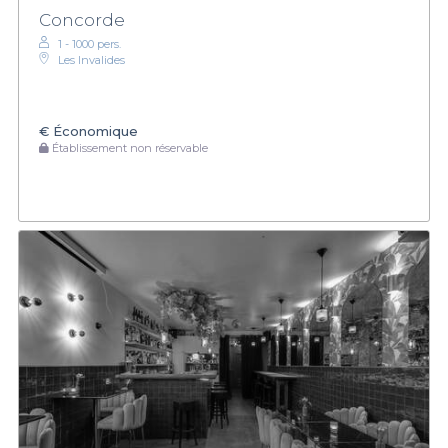
Concorde
1 - 1000 pers.
Les Invalides
€
Économique
Établissement non réservable