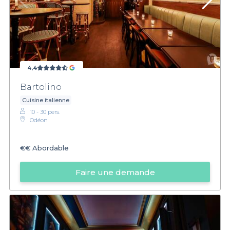
4,4
Bartolino
Cuisine italienne
10 - 30 pers.
Odéon
€€
Abordable
Faire une demande