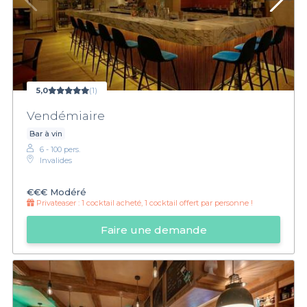
5,0
(1)
Vendémiaire
Bar à vin
6 - 100 pers.
Invalides
€€€
Modéré
Privateaser :
1 cocktail acheté, 1 cocktail offert par personne !
Faire une demande