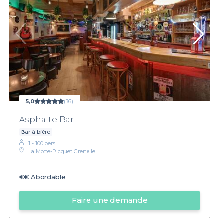
5,0
(86)
Asphalte Bar
Bar à bière
1 - 100 pers.
La Motte-Picquet Grenelle
€€
Abordable
Faire une demande