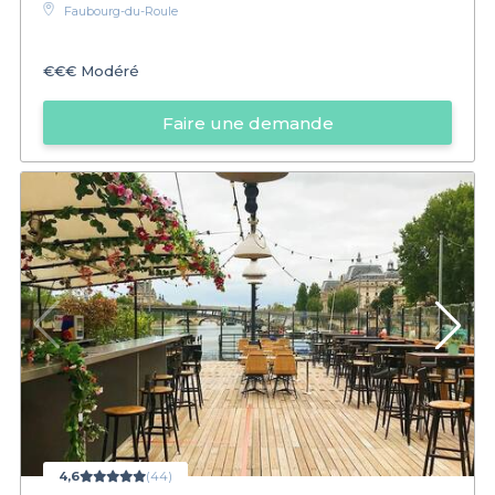
Faubourg-du-Roule
€€€
Modéré
Faire une demande
4,6
(44)