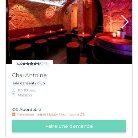
4,4
(235)
Chai Antoine
Bar dansant / club
10 - 90 pers.
Mabillon
€€
Abordable
Privateaser :
Super Happy hour jusqu'à 21h !
Faire une demande