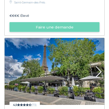
Saint-Germain-des-Prés
€€€€
Élevé
Faire une demande
4,5
(73)