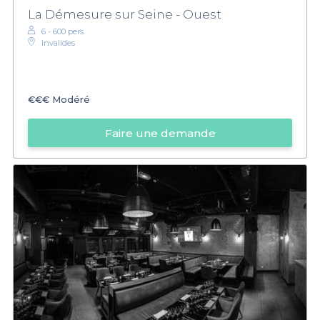
La Démesure sur Seine - Ouest
6 - 600 pers.
Invalides
€€€
Modéré
Faire une demande