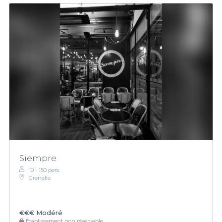
Siempre
10 - 150 pers.
Grenelle
€€€
Modéré
Établissement non réservable