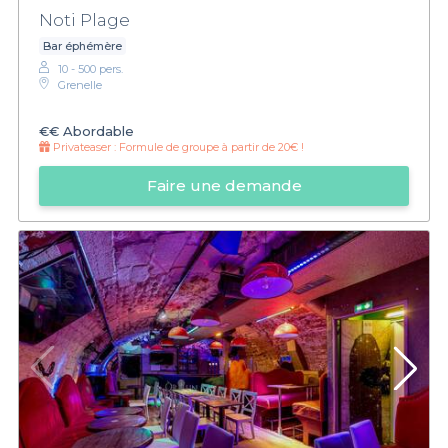
Noti Plage
Bar éphémère
10 - 500 pers.
Grenelle
€€
Abordable
Privateaser :
Formule de groupe à partir de 20€ !
Faire une demande