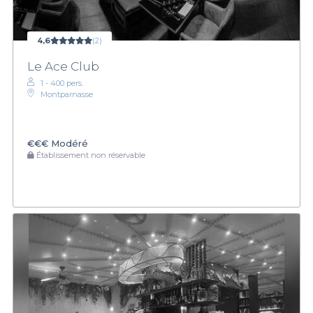
4,6
(2)
Le Ace Club
1 - 400 pers.
Montparnasse
€€€
Modéré
Établissement non réservable