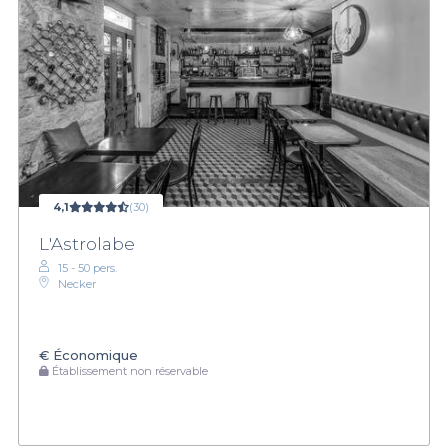
4,1
(30)
L'Astrolabe
15 - 50 pers.
Necker
€
Économique
Établissement non réservable