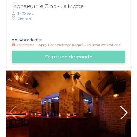
Monsieur le Zinc - La Motte
1 - 70 pers.
Grenelle
€€
Abordable
Privateaser :
Happy Hour prolongé jusqu'à 22h (pour cocktail et alcool + soft)
Faire une demande