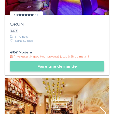
4,8
(48)
ORUN
Club
1 - 70 pers.
Saint-Sulpice
€€€
Modéré
Privateaser :
Happy Hour prolongé jusqu'à 5h du matin !
Faire une demande