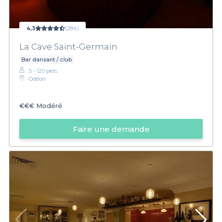
4,3
(284)
La Cave Saint-Germain
Bar dansant / club
5 - 120 pers.
Odéon
€€€
Modéré
Faire une demande