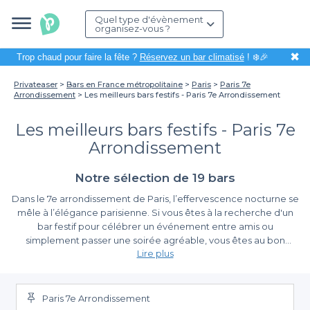
Quel type d'évènement
organisez-vous ?
✖
Trop chaud pour faire la fête ?
Réservez un bar climatisé
! ❄️🎉
Privateaser
Bars en France métropolitaine
Paris
Paris 7e
Arrondissement
Les meilleurs bars festifs - Paris 7e Arrondissement
Les meilleurs bars festifs - Paris 7e
Arrondissement
Notre sélection de 19 bars
Dans le 7e arrondissement de Paris, l’effervescence nocturne se
mêle à l’élégance parisienne. Si vous êtes à la recherche d'un
bar festif pour célébrer un événement entre amis ou
simplement passer une soirée agréable, vous êtes au bon
Lire plus
endroit. Cette partie de la capitale regorge de trésors cachés
où l'ambiance festive est de mise, rendant chaque sortie
Réservation simplifiée avec Privateaser
mémorable.
Paris 7e Arrondissement
Organiser une soirée dans un bar peut rapidement devenir