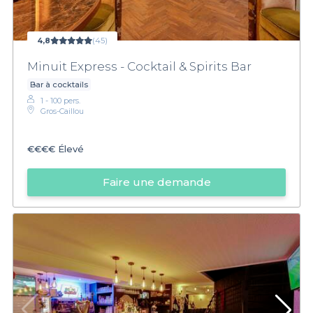
4,8
(45)
Minuit Express - Cocktail & Spirits Bar
Bar à cocktails
1 - 100 pers.
Gros-Caillou
€€€€
Élevé
Faire une demande