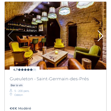
4,7
(9)
Gueuleton - Saint-Germain-des-Prés
Bar à vin
5 - 200 pers.
Odéon
€€€
Modéré