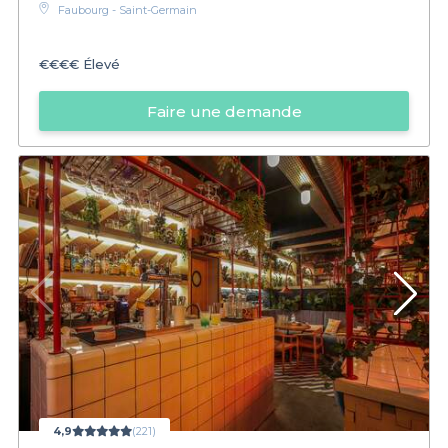
Faubourg - Saint-Germain
€€€€
Élevé
Faire une demande
4,9
(221)