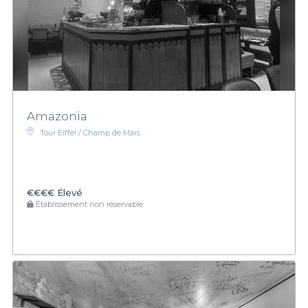
Amazonia
Tour Eiffel / Champ de Mars
€€€€
Élevé
Établissement non réservable