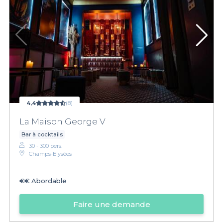
4,4
(8)
La Maison George V
Bar à cocktails
30 - 300 pers.
Champs-Elysées
€€
Abordable
Faire une demande