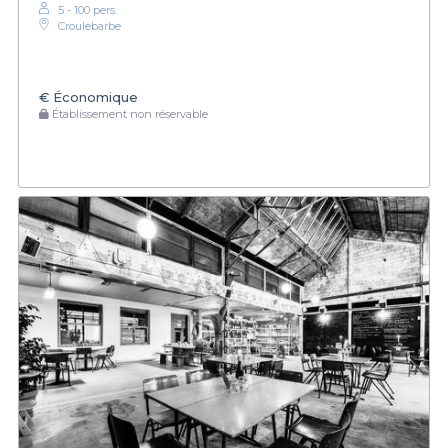
5 - 100 pers.
Croulebarbe
€
Économique
Établissement non réservable