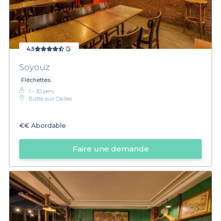
4,5
Soyouz
Fléchettes
1 - 30 pers.
Butte aux Cailles
€€
Abordable
Faire une demande