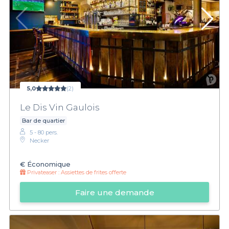
5,0
(2)
Le Dis Vin Gaulois
Bar de quartier
5 - 80 pers.
Necker
€
Économique
Privateaser :
Assiettes de frites offerte
Faire une demande