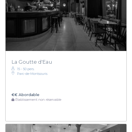
La Goutte d'Eau
15 - 50 pers.
Parc-de-Montsouris
€€
Abordable
Établissement non réservable