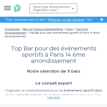
Quel type d'évènement
organisez-vous ?
✖
Trop chaud pour faire la fête ?
Réservez un bar climatisé
! ❄️🎉
Privateaser
Bars en France métropolitaine
Paris
Paris 14e
Arrondissement
Top Bar pour des événements sportifs à Paris 14 ème
arrondissement
Top Bar pour des événements
sportifs à Paris 14 ème
arrondissement
Notre sélection de 9 bars
Le conseil expert
Organiser un rassemblement pour un
événement sportif dans
le 14e arrondissement
est un choix stratégique pour ceux qui
Lire plus
apprécient l'authenticité d'un quartier de vie mêlée à la ferveur
des soirs de match. Cet arrondissement propose une diversité