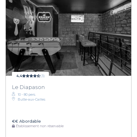
4,4
(3)
Le Diapason
10 - 80 pers.
Butte-aux-Cailles
€€
Abordable
Établissement non réservable