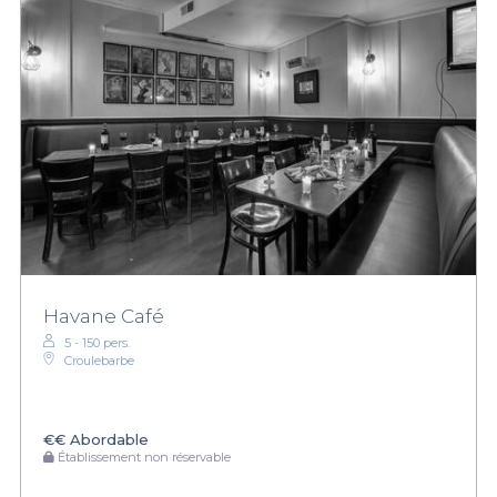
Havane Café
5 - 150 pers.
Croulebarbe
€€
Abordable
Établissement non réservable