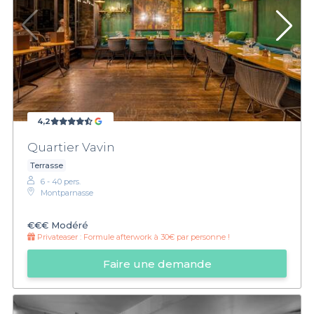
4,2
Quartier Vavin
Terrasse
6 - 40 pers.
Montparnasse
€€€
Modéré
Privateaser :
Formule afterwork à 30€ par personne !
Faire une demande