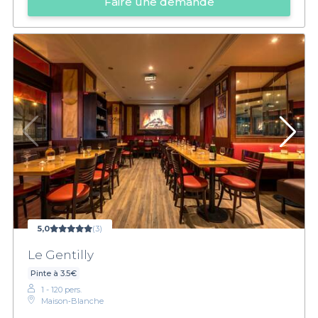
Faire une demande
5,0
(3)
Le Gentilly
Pinte à 3.5€
1 - 120 pers.
Maison‑Blanche