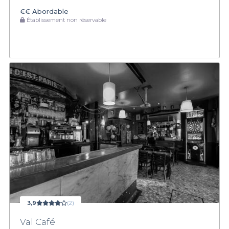
€€
Abordable
Établissement non réservable
3,9
(2)
Val Café