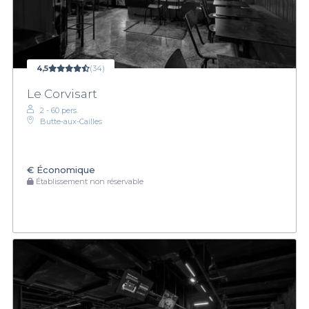
4,5
(34)
Le Corvisart
2 - 60 pers.
Butte-aux-Cailles
€
Économique
Établissement non réservable