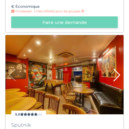
€
Économique
Privateaser :
Frites offertes pour les groupes 🍟
Faire une demande
5,0
(4)
Sputnik