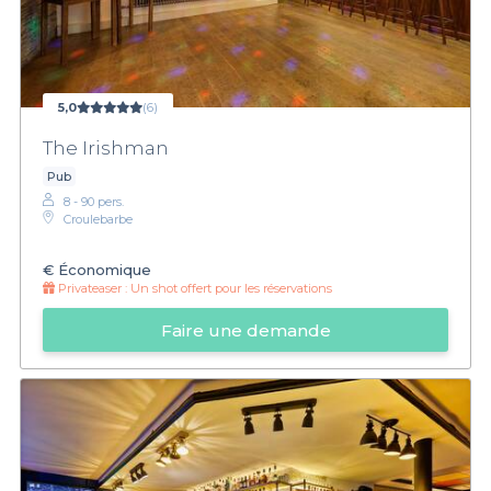
5,0
(6)
The Irishman
Pub
8 - 90 pers.
Croulebarbe
€
Économique
Privateaser :
Un shot offert pour les réservations
Faire une demande