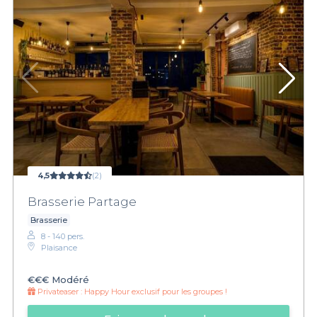
4,5
(2)
Brasserie Partage
Brasserie
8 - 140 pers.
Plaisance
€€€
Modéré
Privateaser :
Happy Hour exclusif pour les groupes !