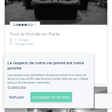
2,6
(7)
Tout le Monde en Parle
2 - 120 pers.
Montparnasse
€
Économique
Le respect de votre vie privée est notre
Établissement non réservable
priorité
Les cookies nous permettent de personnaliser le contenu et
les annonces, d'offrir des fonctionnalités relatives aux médias
sociaux et d'analyser notre trafic.
En savoir plus
Refuser
Accepter et fermer
Voir sur la carte