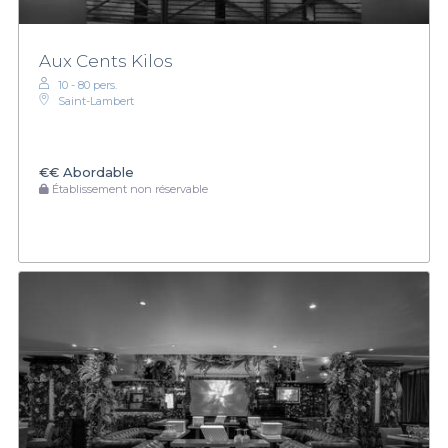
Aux Cents Kilos
10 - 80 pers.
Saint-Lambert
€€
Abordable
Établissement non réservable