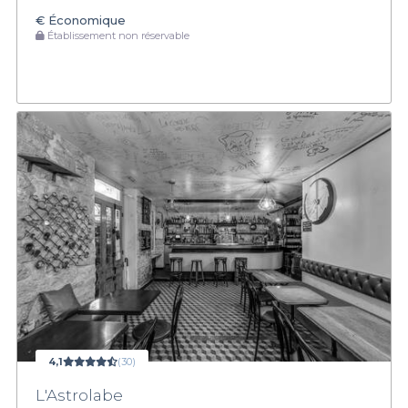
€
Économique
Établissement non réservable
4,1
(30)
L'Astrolabe