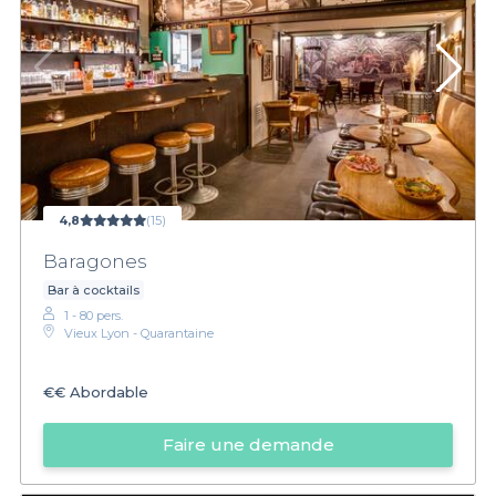
4,8
(15)
Baragones
Bar à cocktails
1 - 80 pers.
Vieux Lyon - Quarantaine
€€
Abordable
Faire une demande