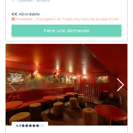
Cordeliers – Jacobins
€€
Abordable
Privateaser :
Prolongation de l'happy hour pour les groupes Privateaser !
Faire une demande
4,9
(11)