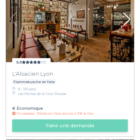
5,0
(10)
L'Alsacien Lyon
Flammekueche en folie
8 - 150 pers.
Les Pentes de la Croix Rousse
€
Économique
Privateaser :
Bières en libre service à 10€ le litre
Faire une demande