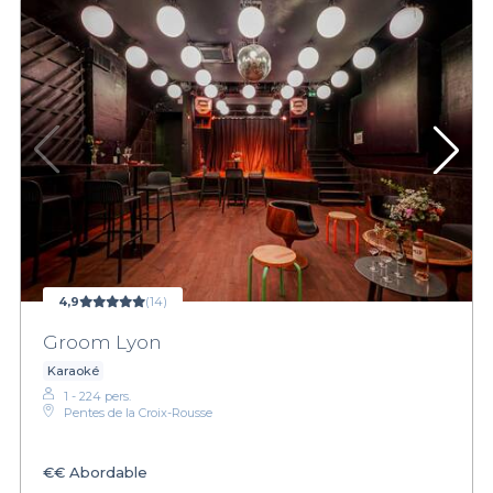
4,9
(14)
Groom Lyon
Karaoké
1 - 224 pers.
Pentes de la Croix-Rousse
€€
Abordable