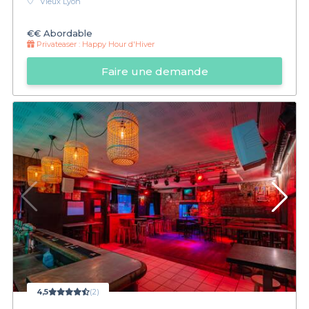
Vieux Lyon
€€
Abordable
Privateaser :
Happy Hour d'Hiver
Faire une demande
4,5
(2)