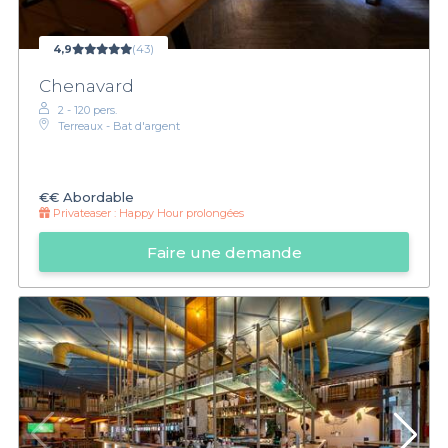
4,9
(43)
Chenavard
2 - 120 pers.
Terreaux - Bat d'argent
€€
Abordable
Privateaser :
Happy Hour prolongées
Faire une demande