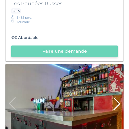
Les Poupées Russes
Club
1 - 85 pers.
Terreaux
€€
Abordable
Faire une demande