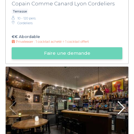
Copain Comme Canard Lyon Cordeliers
Terrasse
10 - 120 pers.
Cordeliers
€€
Abordable
Privateaser :
1 cocktail acheté = 1 cocktail offert
Faire une demande