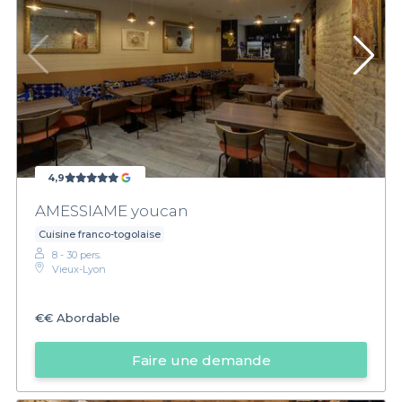
4,9
AMESSIAME youcan
Cuisine franco-togolaise
8 - 30 pers.
Vieux-Lyon
€€
Abordable
Faire une demande