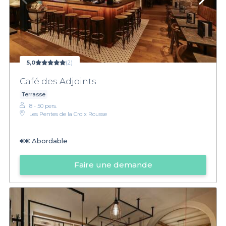
5,0
(2)
Café des Adjoints
Terrasse
8 - 50 pers.
Les Pentes de la Croix Rousse
€€
Abordable
Faire une demande