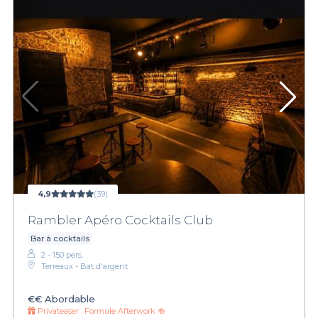
4,9
(39)
Rambler Apéro Cocktails Club
Bar à cocktails
2 - 150 pers.
Terreaux - Bat d'argent
€€
Abordable
Privateaser :
Formule Afterwork 🍻