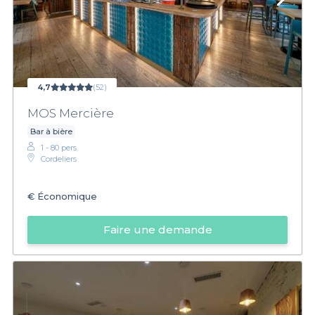
4,7
(52)
MOS Mercière
Bar à bière
1 - 80 pers.
Cordeliers
€
Économique
Faire une demande