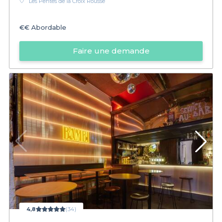
Les Pentes de la Croix Rousse
€€
Abordable
Faire une demande
4,8
(34)