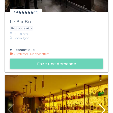
4,8
(23)
Le Bar Bu
Bar de copains
2 - 50 pers.
Vieux Lyon
€
Économique
Privateaser :
Un shot offert !
Faire une demande