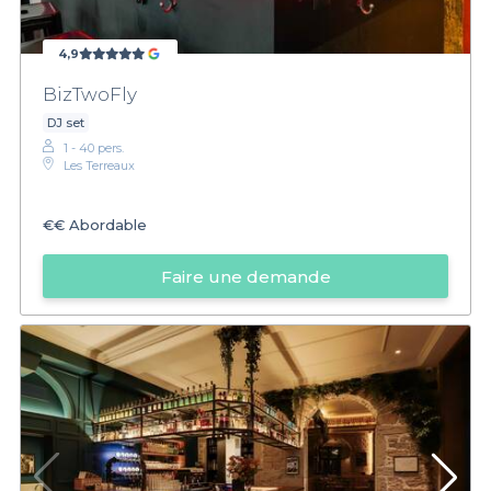
4,9
BizTwoFly
DJ set
1 - 40 pers.
Les Terreaux
€€
Abordable
Faire une demande