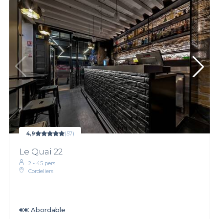
4,9
(57)
Le Quai 22
2 - 45 pers.
Cordeliers
€€
Abordable