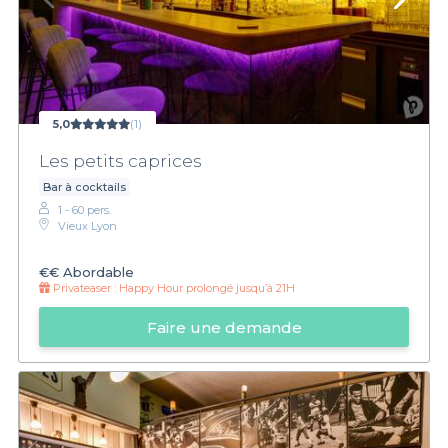
5,0
(1)
Les petits caprices
Bar à cocktails
1 - 60 pers.
Vieux Lyon
€€
Abordable
Privateaser :
Happy Hour prolongé jusqu’à 21H
Faire une demande