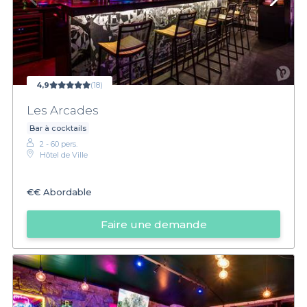
4,9
(18)
Les Arcades
Bar à cocktails
2 - 60 pers.
Hôtel de Ville
€€
Abordable
Faire une demande