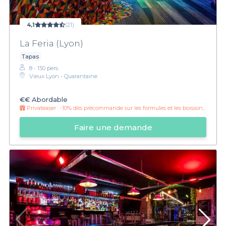
4,1
(21)
La Feria (Lyon)
Tapas
8 - 150 pers.
Vieux Lyon - Quarantaine
€€
Abordable
Privateaser :
-10% dès précommande sur les formules et les boissons !
Faire une demande