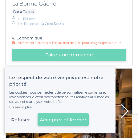
La Bonne Gâche
Bar à Tapas
2 - 130 pers.
Les Pentes de la Croix Rousse
€
Économique
Privateaser :
Punch à 17€ au lieu de 20€ pour les groupes de plus de 20 pers !
Faire une demande
Le respect de votre vie privée est notre
priorité
Les cookies nous permettent de personnaliser le contenu et
les annonces, d'offrir des fonctionnalités relatives aux médias
sociaux et d'analyser notre trafic.
En savoir plus
Refuser
Accepter et fermer
Voir sur la carte