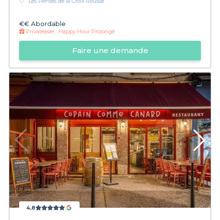
Les Pentes de la Croix Rousse
€€
Abordable
Privateaser :
Happy Hour Prolongé
Faire une demande
4,8