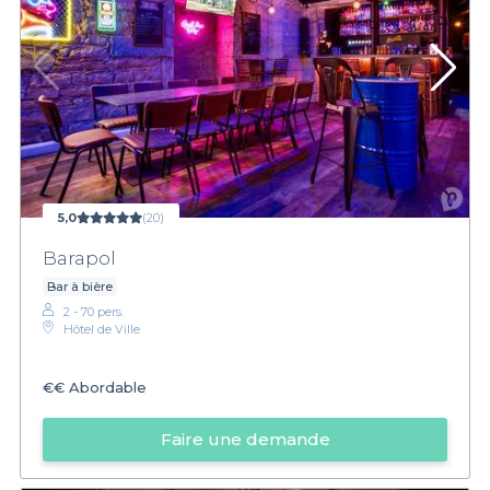
5,0
(20)
Barapol
Bar à bière
2 - 70 pers.
Hôtel de Ville
€€
Abordable
Faire une demande