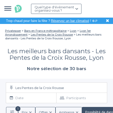
Quel type d'évènement
organisez-vous ?
✖
Trop chaud pour faire la fête ?
Réservez un bar climatisé
! ❄️🎉
Privateaser
Bars en France métropolitaine
Lyon
Lyon 1er
Arrondissement
Les Pentes de la Croix Rousse
Les meilleurs bars
dansants - Les Pentes de la Croix Rousse, Lyon
Les meilleurs bars dansants - Les
Pentes de la Croix Rousse, Lyon
Notre sélection de 30 bars
Les Pentes de la Croix Rousse
Date
Participants
1
Prix
Offres
Ambiance
Possibilité de dan