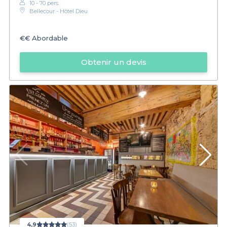
10 - 70 pers.
Bellecour - Hôtel Dieu
€€
Abordable
Obtenir un devis
4,9
(53)