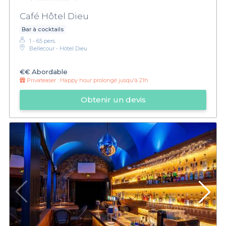
Café Hôtel Dieu
Bar à cocktails
1 - 65 pers.
Bellecour - Hôtel Dieu
€€
Abordable
Privateaser :
Happy hour prolongé jusqu'à 21h
Obtenir un devis