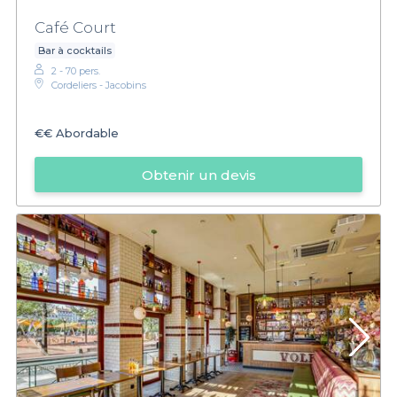
Café Court
Bar à cocktails
2 - 70 pers.
Cordeliers - Jacobins
€€
Abordable
Obtenir un devis