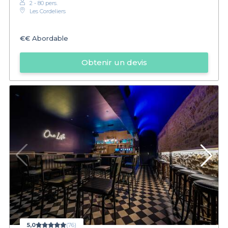
2 - 80 pers.
Les Cordeliers
€€
Abordable
Obtenir un devis
5,0
(76)