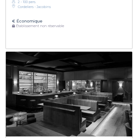
2 - 100 pers.
Cordeliers - Jacobins
€
Économique
Établissement non réservable