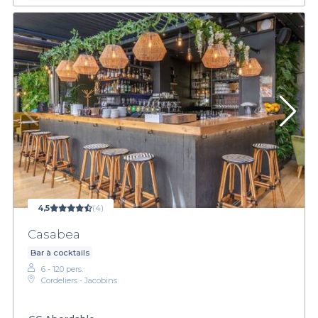
4,5
(4)
Casabea
Bar à cocktails
6 - 120 pers.
Cordeliers - Jacobins