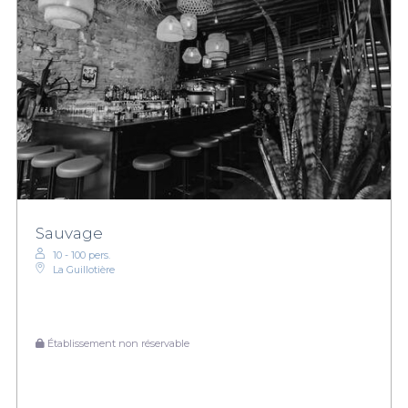
Sauvage
10 - 100 pers.
La Guillotière
Établissement non réservable