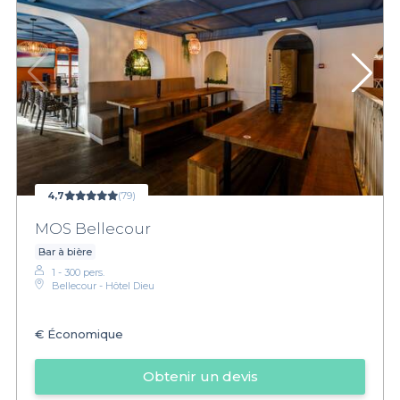
4,7
(79)
MOS Bellecour
Bar à bière
1 - 300 pers.
Bellecour - Hôtel Dieu
€
Économique
Obtenir un devis