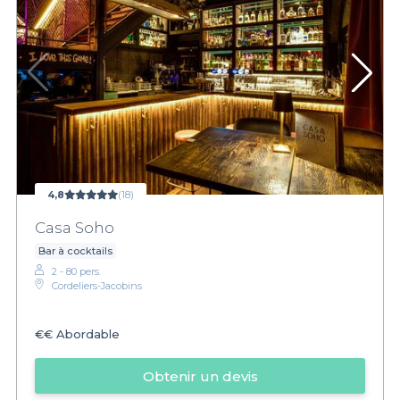
4,8
(18)
Casa Soho
Bar à cocktails
2 - 80 pers.
Cordeliers-Jacobins
€€
Abordable
Obtenir un devis