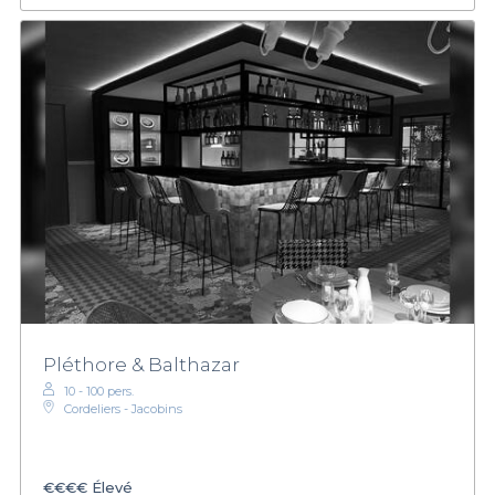
Pléthore & Balthazar
10 - 100 pers.
Cordeliers - Jacobins
€€€€
Élevé