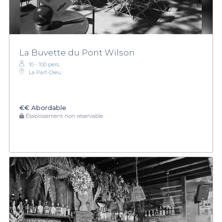
La Buvette du Pont Wilson
10 - 100 pers.
La Part-Dieu
€€
Abordable
Établissement non réservable