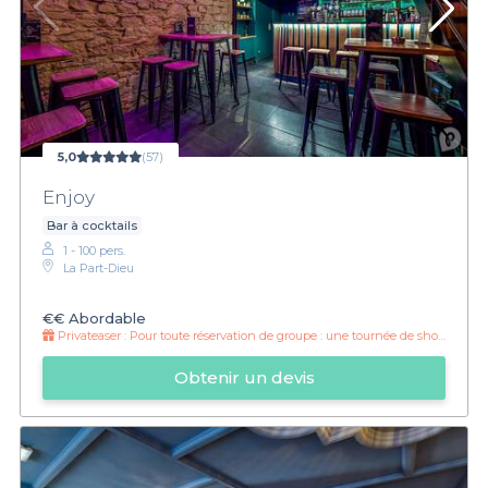
5,0
(57)
Enjoy
Bar à cocktails
1 - 100 pers.
La Part-Dieu
€€
Abordable
Privateaser :
Pour toute réservation de groupe : une tournée de shot offerte !
Obtenir un devis