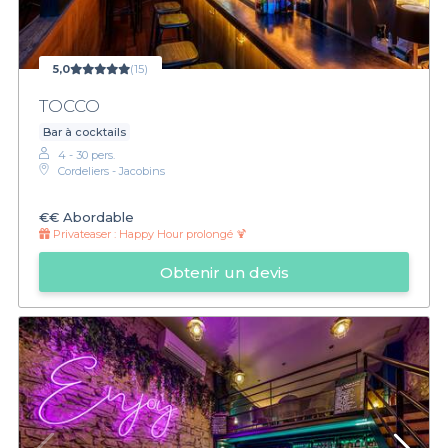
5,0
(15)
TOCCO
Bar à cocktails
4 - 30 pers.
Cordeliers - Jacobins
€€
Abordable
Privateaser :
Happy Hour prolongé 🍹
Obtenir un devis