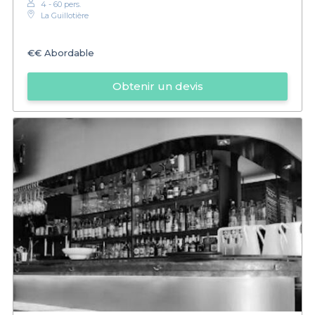
4 - 60 pers.
La Guillotière
€€
Abordable
Obtenir un devis