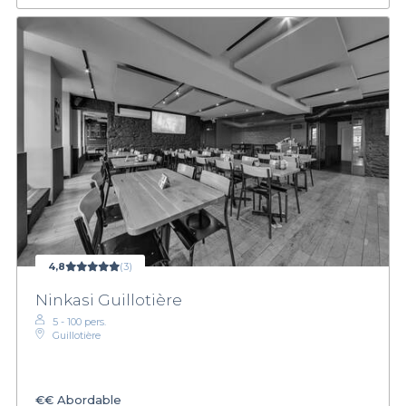
4,8
(3)
Ninkasi Guillotière
5 - 100 pers.
Guillotière
€€
Abordable