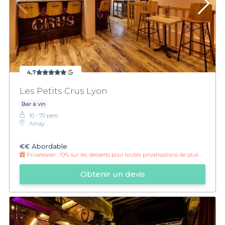
4,7
Les Petits Crus Lyon
Bar à vin
10 - 70 pers.
Ainay
€€
Abordable
Privateaser :
10% sur les desserts pour toutes privatisations de plus de 12 personnes !
Obtenir un devis