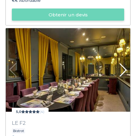
€€
Abordable
Obtenir un devis
5,0
(4)
LE F2
Bistrot