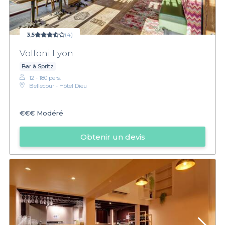
3,5
(4)
Volfoni Lyon
Bar à Spritz
12 - 180 pers.
Bellecour - Hôtel Dieu
€€€
Modéré
Obtenir un devis