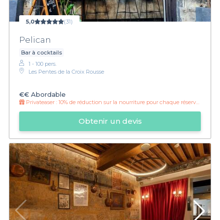
5,0
(31)
Pelican
Bar à cocktails
1 - 100 pers.
Les Pentes de la Croix Rousse
€€
Abordable
Privateaser :
10% de réduction sur la nourriture pour chaque réservation !
Obtenir un devis