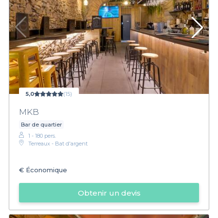
5,0
(15)
MKB
Bar de quartier
1 - 180 pers.
Terreaux - Bat d'argent
€
Économique
Obtenir un devis