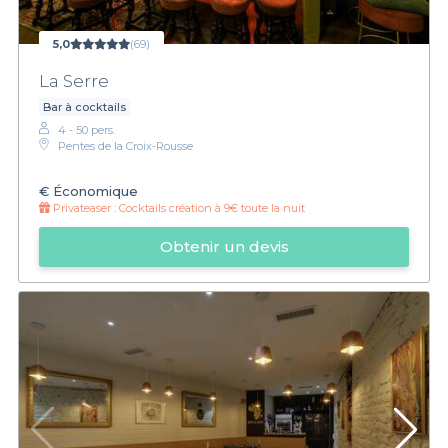
5,0
(69)
La Serre
Bar à cocktails
4 - 50 pers.
Pentes de la Croix-Rousse
€
Économique
Privateaser :
Cocktails création à 9€ toute la nuit
Obtenir un devis