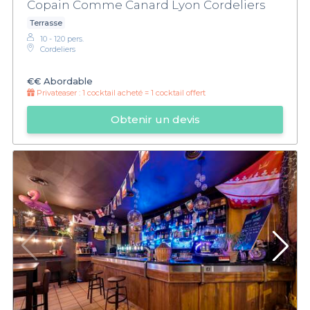
Copain Comme Canard Lyon Cordeliers
Terrasse
10 - 120 pers.
Cordeliers
€€
Abordable
Privateaser :
1 cocktail acheté = 1 cocktail offert
Obtenir un devis