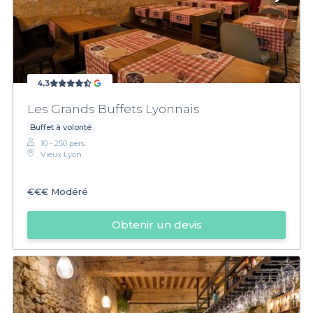
4,3
Les Grands Buffets Lyonnais
Buffet à volonté
10 - 250 pers.
Vieux Lyon
€€€
Modéré
Obtenir un devis