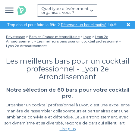
Quel type d'évènement
organisez-vous ?
✖
Trop chaud pour faire la fête ?
Réservez un bar climatisé
! ❄️🎉
Privateaser
Bars en France métropolitaine
Lyon
Lyon 2e
Arrondissement
Les meilleurs bars pour un cocktail professionnel -
Lyon 2e Arrondissement
Les meilleurs bars pour un cocktail
professionnel - Lyon 2e
Arrondissement
Notre sélection de 60 bars pour votre cocktail
pro.
Organiser un cocktail professionnel à Lyon, c'est une excellente
manière de rassembler collaborateurs et partenaires dans une
ambiance conviviale et détendue. Le 2e arrondissement, avec
son dynamisme et sa diversité, regorge de bars qui allient l'art du
Lire plus
cocktail à une atmosphère propice aux échanges. Grâce à