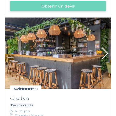
Obtenir un devis
4,5
(4)
Casabea
Bar à cocktails
6 - 120 pers.
Cordeliers - Jacobins