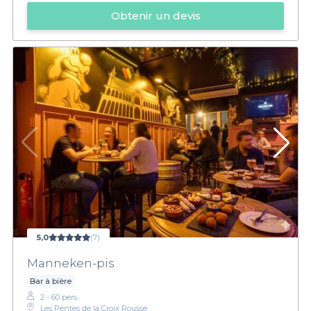
Obtenir un devis
5,0
(7)
Manneken-pis
Bar à bière
2 - 60 pers.
Les Pentes de la Croix Rousse