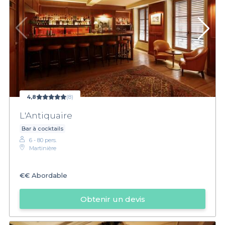
4,8
(8)
L'Antiquaire
Bar à cocktails
6 - 80 pers.
Martinière
€€
Abordable
Obtenir un devis