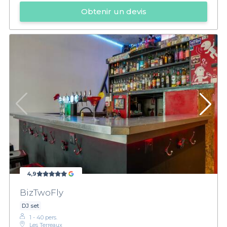
Obtenir un devis
4,9
BizTwoFly
DJ set
1 - 40 pers.
Les Terreaux