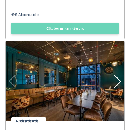
€€
Abordable
Obtenir un devis
4,8
(1)