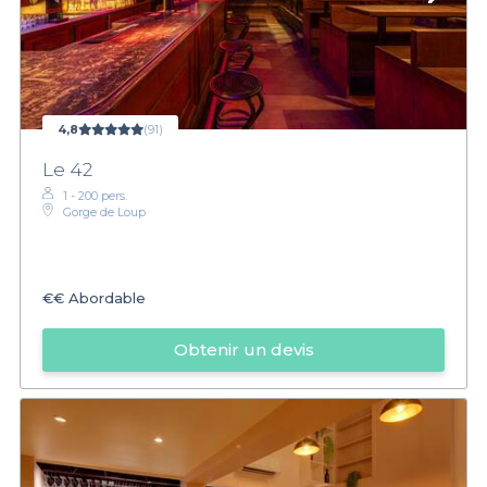
4,8
(91)
Le 42
1 - 200 pers.
Gorge de Loup
€€
Abordable
Obtenir un devis