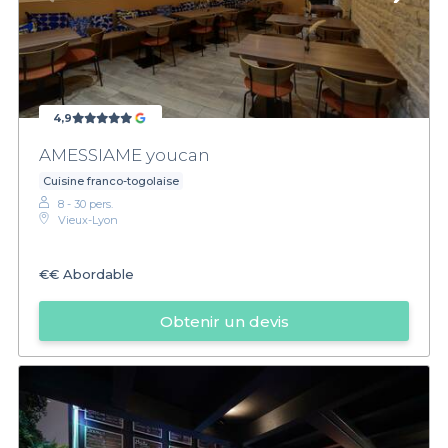
4,9
AMESSIAME youcan
Cuisine franco-togolaise
8 - 30 pers.
Vieux-Lyon
€€
Abordable
Obtenir un devis