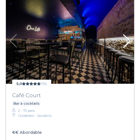
5,0
(76)
Café Court
Bar à cocktails
2 - 70 pers.
Cordeliers - Jacobins
€€
Abordable