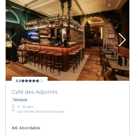
5,0
(2)
Café des Adjoints
Terrasse
8 - 50 pers.
Les Pentes de la Croix Rousse
€€
Abordable