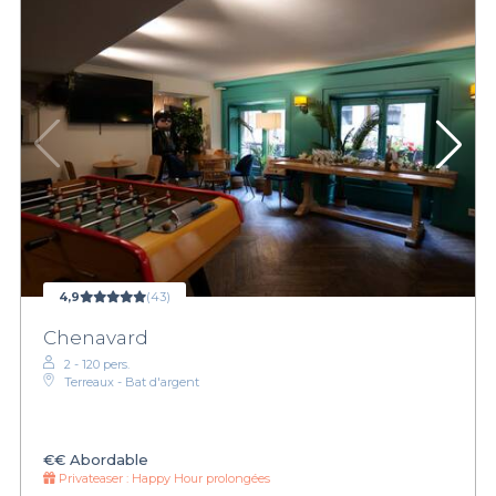
4,9
(43)
Chenavard
2 - 120 pers.
Terreaux - Bat d'argent
€€
Abordable
Privateaser :
Happy Hour prolongées