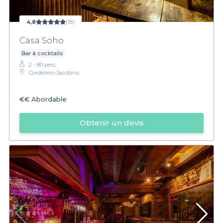
4,8
(18)
Casa Soho
Bar à cocktails
2 - 80 pers.
Cordeliers-Jacobins
€€
Abordable
Obtenir un devis