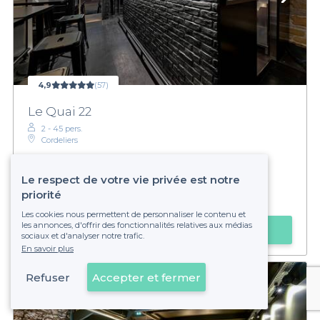
4,9
(57)
Le Quai 22
2 - 45 pers.
Cordeliers
Le respect de votre vie privée est notre
priorité
€€
Abordable
Les cookies nous permettent de personnaliser le contenu et
les annonces, d'offrir des fonctionnalités relatives aux médias
Obtenir un devis
sociaux et d'analyser notre trafic.
En savoir plus
Refuser
Accepter et fermer
Voir sur la carte