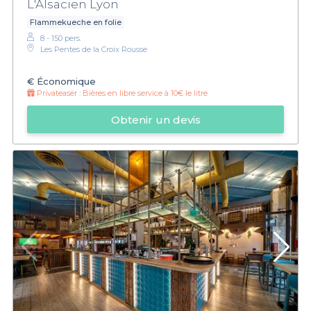
L'Alsacien Lyon
Flammekueche en folie
8 - 150 pers.
Les Pentes de la Croix Rousse
€
Économique
Privateaser :
Bières en libre service à 10€ le litre
Obtenir un devis