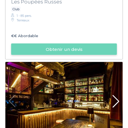
Les Poupées Russes
Club
1 - 85 pers.
Terreaux
€€
Abordable
Obtenir un devis