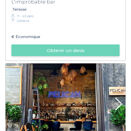
L'improbable bar
Terrasse
11 - 45 pers.
Gerland
€
Économique
Obtenir un devis