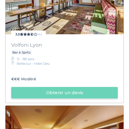
3,5
(4)
Volfoni Lyon
Bar à Spritz
12 - 180 pers.
Bellecour - Hôtel Dieu
€€€
Modéré
Obtenir un devis