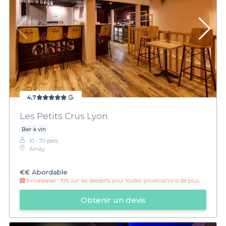
4,7
Les Petits Crus Lyon
Bar à vin
10 - 70 pers.
Ainay
€€
Abordable
Privateaser :
10% sur les desserts pour toutes privatisations de plus de 12 personnes !
Obtenir un devis