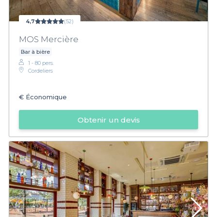
4,7
(52)
MOS Mercière
Bar à bière
1 - 80 pers.
Cordeliers
€
Économique
Obtenir un devis