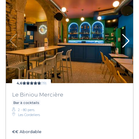
4,6
(19)
Le Biniou Mercière
Bar à cocktails
2 - 80 pers.
Les Cordeliers
€€
Abordable