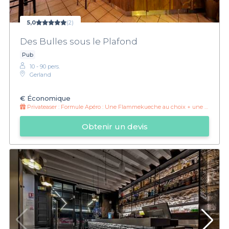
5,0
(2)
Des Bulles sous le Plafond
Pub
10 - 90 pers.
Gerland
€
Économique
Privateaser :
Formule Apéro : Une Flammekueche au choix + une pinte/soft au choix à 14 euros
Obtenir un devis