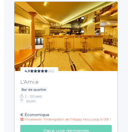
4,9
(42)
L'Ami.e
Bar de quartier
2 - 120 pers.
Jaurès
€
Économique
Privateaser : Prolongation de l'Happy Hour jusqu'à 00h !
Faire une demande