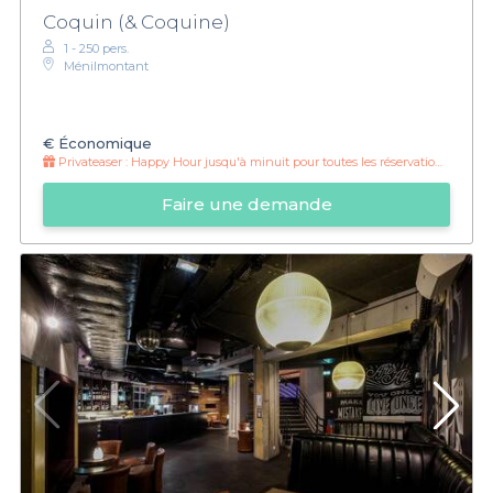
Coquin (& Coquine)
1 - 250 pers.
Ménilmontant
€
Économique
Privateaser :
Happy Hour jusqu'à minuit pour toutes les réservations Privateaser 🌈☀️
Faire une demande