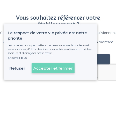
Vous souhaitez référencer votre
établissement ?
Le respect de votre vie privée est notre
Gagnez de nombreux clients parmi le million de visiteurs qui viennent
sur Privateaser chaque mois.
priorité
Pas de commissions et sans engagement, vous payez un montant
Les cookies nous permettent de personnaliser le contenu et
fixe sans risque de voir déraper la facture.
les annonces, d'offrir des fonctionnalités relatives aux médias
sociaux et d'analyser notre trafic.
En savoir plus
Référencer mon établissement
Refuser
Accepter et fermer
Déjà client
Paris 19e Arrondissement - Alentours
<
Top Speakeasy à Paris
>
Les meilleurs bars cachés - Jaurès, Paris