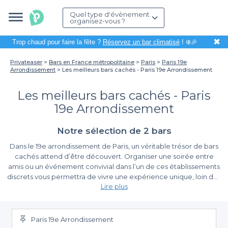
Quel type d'évènement
organisez-vous ?
✖
Trop chaud pour faire la fête ?
Réservez un bar climatisé
! ❄️🎉
Privateaser
Bars en France métropolitaine
Paris
Paris 19e
Arrondissement
Les meilleurs bars cachés - Paris 19e Arrondissement
Les meilleurs bars cachés - Paris
19e Arrondissement
Notre sélection de 2 bars
Dans le 19e arrondissement de Paris, un véritable trésor de bars
cachés attend d’être découvert. Organiser une soirée entre
amis ou un événement convivial dans l’un de ces établissements
discrets vous permettra de vivre une expérience unique, loin des
Lire plus
foules habituelles. Ces lieux secrets, souvent situés derrière des
façades anonymes, offrent une ambiance intimiste et
La simplicité de la réservation avec Privateaser
chaleureuse, idéale pour se détendre et passer de bons
moments.
Paris 19e Arrondissement
Grâce à Privateaser, réserver un bar caché dans le 19e