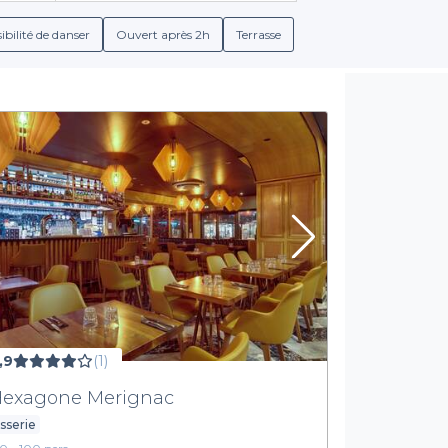
s propres spécialités en termes de boissons. Des cocktails créa
facilement trouver un menu qui ravira vos convives.
ibilité de danser
Ouvert après 2h
Terrasse
e votre processus de réservation. Vous êtes informé des condit
itiez un espace privatisé ou simplement les meilleures tables d
it que chaque sortie après le travail pourra être unique, réponda
Faites de votre afterwork un moment inoubliable
er pour votre prochaine sortie. Grâce à Privateaser, la réservation
parfait pour votre afterwork. Que vous soyez adepte d'un cadre 
ne soirée réussie en visitant notre site et laissez-vous séduire p
que Mérignac a à offrir.
,9
(1)
Hexagone Merignac
sserie