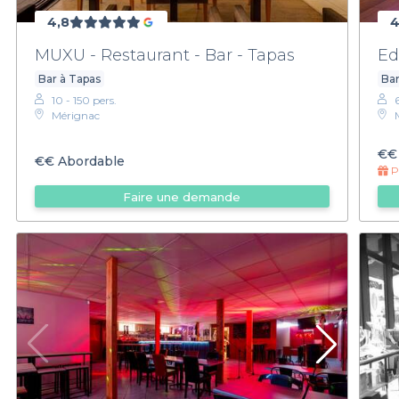
4,8
4
MUXU - Restaurant - Bar - Tapas
Ed
Bar à Tapas
Bar
10 - 150 pers.
Mérignac
€€
€€
Abordable
Pr
Faire une demande