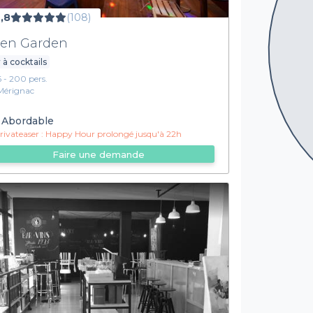
,8
(108)
en Garden
 à cocktails
6 - 200 pers.
Mérignac
Abordable
ivateaser :
Happy Hour prolongé jusqu'à 22h
Faire une demande