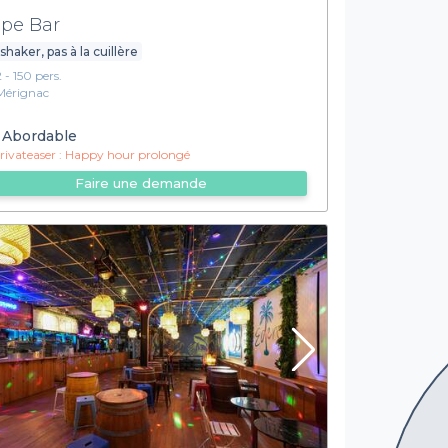
pe Bar
shaker, pas à la cuillère
2 - 150 pers.
Mérignac
Abordable
ivateaser :
Happy hour prolongé
Faire une demande