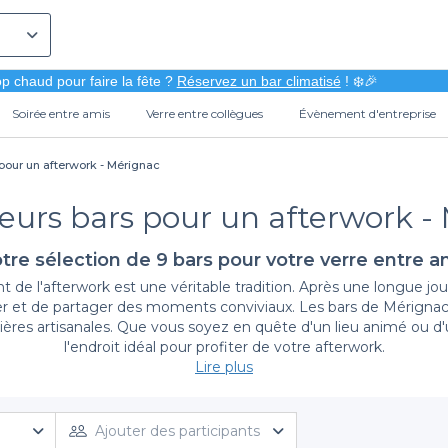
p chaud pour faire la fête ?
Réservez un bar climatisé
! ❄️🎉
Soirée entre amis
Verre entre collègues
Évènement d'entreprise
 pour un afterwork - Mérignac
leurs bars pour un afterwork -
tre sélection de 9 bars pour votre verre entre a
l'afterwork est une véritable tradition. Après une longue journ
 et de partager des moments conviviaux. Les bars de Mérignac 
bières artisanales. Que vous soyez en quête d'un lieu animé ou 
l'endroit idéal pour profiter de votre afterwork.
Lire plus
Découvrez notre sélection de bars et de services
 d'événements, la réservation de votre bar sera d'une simplicité 
Ajouter des participants