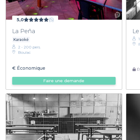
5,0
(5)
La Peña
Le
1
Karaoké
2 - 200 pers.
Boulac
€
Économique
Ét
Faire une demande