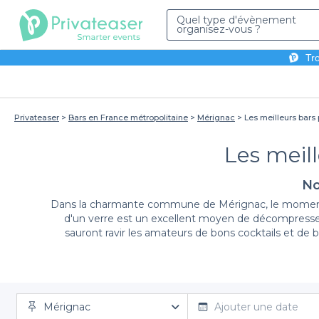
Quel type d'évènement
organisez-vous ?
Tro
Privateaser
Bars en France métropolitaine
Mérignac
Les meilleurs bars
Les meil
No
Dans la charmante commune de Mérignac, le moment de 
d'un verre est un excellent moyen de décompresser
sauront ravir les amateurs de bons cocktails et de 
Mérignac
En utilisant la plateforme Privateaser, organisateur
Ajouter une date