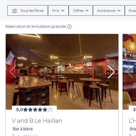
meilleurs établissements de Mérignac, chacun ayant se
Tous les filtres
Prix
Offres
Ambiance
Poss
En outre, Privateaser vous accompagne tout au long d
planifier votre afterwork sereinement. Que vous souha
Réservation et annulation gratuite
de notre sélection vous garant
Ne laissez pas le stress de l'organisation vous frein
notre gamme d'établissements et dénichez le lieu 
avons ce qu'il vous faut. Faites le premier pas vers u
5,0
(3)
3
V and B Le Haillan
L’
Bar à bière
Bra