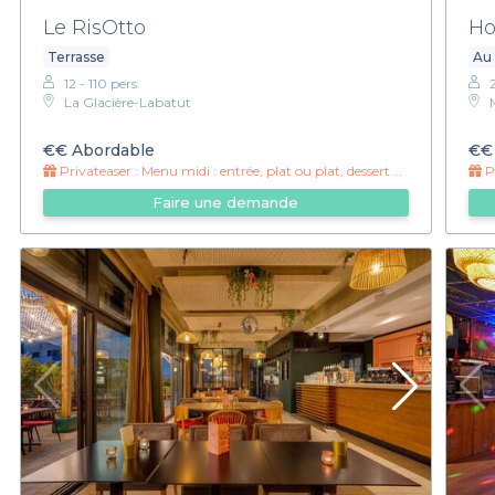
Le RisOtto
Ho
Terrasse
Au 
12 - 110 pers.
La Glacière-Labatut
€€
Abordable
€€
Privateaser :
Menu midi : entrée, plat ou plat, dessert à 15€ !
Pr
Faire une demande