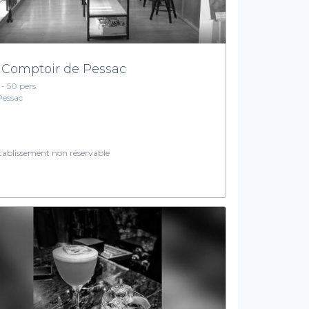
 Comptoir de Pessac
 - 50 pers.
Pessac
ablissement non réservable