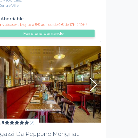
10 - 100 pers.
Centre Ville
Abordable
ivateaser :
Mojito à 5€ au lieu de 9€ de 17h à 19h !
Faire une demande
,9
(2)
gazzi Da Peppone Mérignac