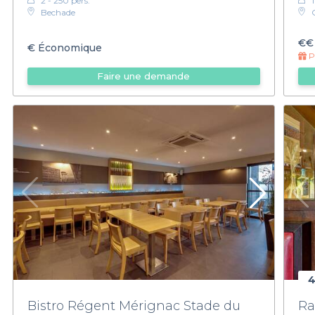
2 - 250 pers.
Bechade
€€
€
Économique
Pr
Faire une demande
4
Bistro Régent Mérignac Stade du
Ra