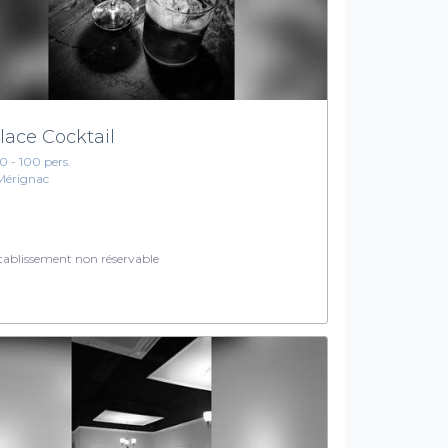
lace Cocktail
10 - 100 pers.
Mérignac
ablissement non réservable