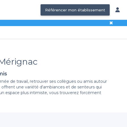
Référencer mon établissement
✖
 Mérignac
mis
ée de travail, retrouver ses collègues ou amis autour
offrent une variété d'ambiances et de senteurs qui
d'un espace plus intimiste, vous trouverez forcément
déconcertante. Nous vous proposons un large choix des