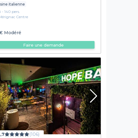
sine italienne
8 - 140 pers.
Mérignac Centre
€
Modéré
Faire une demande
,7
(106)