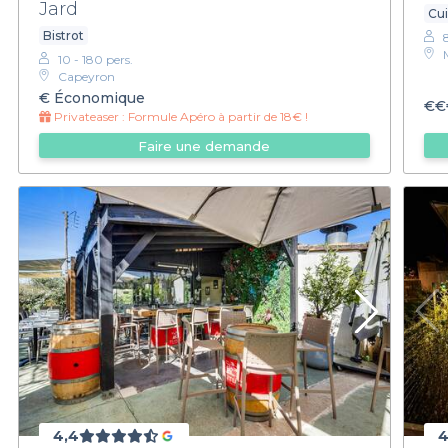
Jard
Cui
Bistrot
10 - 180 pers.
Capeyron
€
Économique
€€
Privateaser :
Formule Apéro à partir de 18€ !
Faire une demande
4,4
4