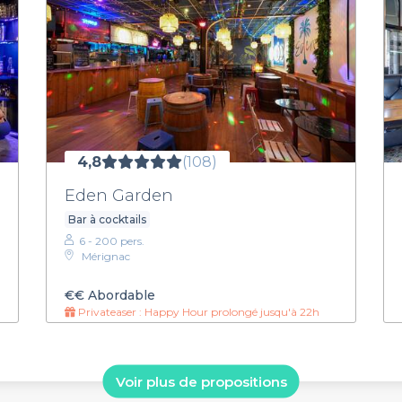
4,8
(108)
Eden Garden
Bar à cocktails
6 - 200 pers.
Mérignac
€€
Abordable
Privateaser : Happy Hour prolongé jusqu'à 22h
Voir plus de propositions