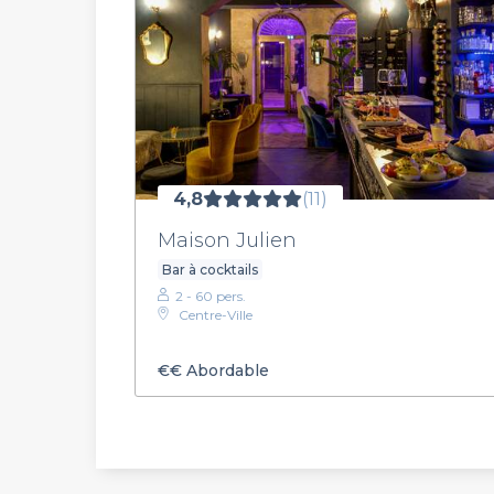
4,8
(11)
Maison Julien
Bar à cocktails
2 - 60 pers.
Centre-Ville
€€
Abordable