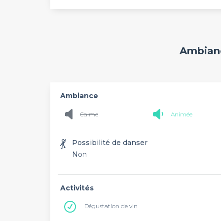
Ambianc
Ambiance
Calme
Animée
💃
Possibilité de danser
Non
Activités
Dégustation de vin