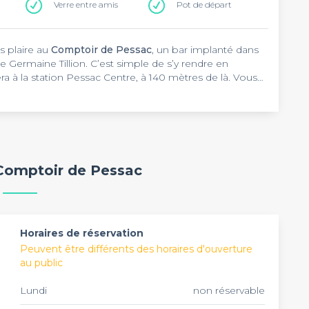
Verre entre amis
Pot de départ
s plaire au
Comptoir de Pessac
, un bar implanté dans
e Germaine Tillion. C’est simple de s’y rendre en
a à la station Pessac Centre, à 140 mètres de là. Vous
qui est à moins de 200 mètres de l’établissement.
ve et un bar à vin qui vous réserve 600 références de
coration soignée équipée de mobiliers en bois qui vous
le mur, vous trouverez le menu, des dessins ainsi que
e bière en bouteille ou en pression sur la terrasse et
 charcuterie ou de fromage pour accompagner votre
onnes à mobilité réduite. Vous pouvez vous y rendre
 Comptoir de Pessac
 l’établissement. Pour animer le lieu, des soirées à
aintenant faites une réservation de quelques places
e.
Horaires de réservation
Peuvent être différents des horaires d'ouverture
au public
Lundi
non réservable