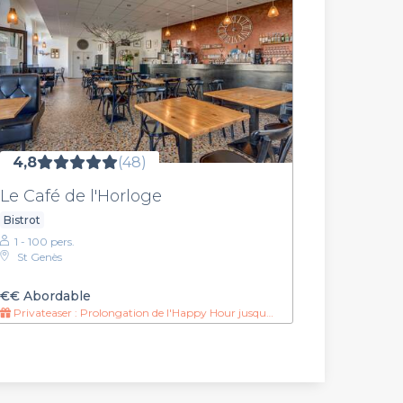
4,8
(48)
Le Café de l'Horloge
Bistrot
1 - 100 pers.
St Genès
€€
Abordable
Privateaser : Prolongation de l'Happy Hour jusqu'à 20h !