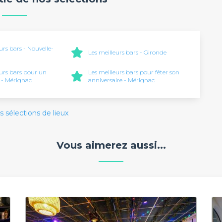
urs bars - Nouvelle-
Les meilleurs bars - Gironde
eurs bars pour un
Les meilleurs bars pour fêter son
 - Mérignac
anniversaire - Mérignac
s sélections de lieux
Vous aimerez aussi...