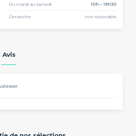
Du mardi au samedi
10h – 19h30
Dimanche
non réservable
Avis
vateaser.
rtie de nos sélections