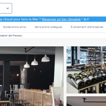
p chaud pour faire la fête ?
Réservez un bar climatisé
! ❄️🎉
Soirée entre amis
Verre entre collègues
Évènement d'entreprise
mptoir de Pessac