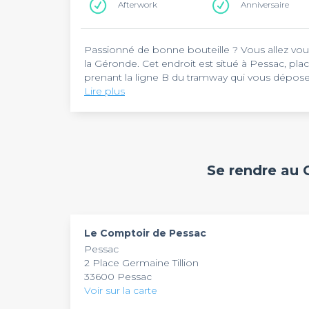
Afterwork
Anniversaire
Passionné de bonne bouteille ? Vous allez vou
la Géronde. Cet endroit est situé à Pessac, plac
prenant la ligne B du tramway qui vous déposer
pouvez prendre comme repère l'hôtel de ville 
Lire plus
Le Comptoir de Pessac
est un à la fois une ca
toutes origines. Cet endroit est doté d’une dé
accueillent dans une ambiance conviviale. Sur 
des tableaux. Vous pouvez également siroter un
profiter du beau jour. Prenez une planche de
Le Comptoir de Pessac
met un accès aux pers
Se rendre au
verre de whisky pendant le concert proposé par
du mardi au samedi de 10 à 19h30. Alors, dès m
thèmes se passent régulièrement.
parmi la cinquantaine que dispose cette adress
Le Comptoir de Pessac
Pessac
2 Place Germaine Tillion
33600 Pessac
Voir sur la carte