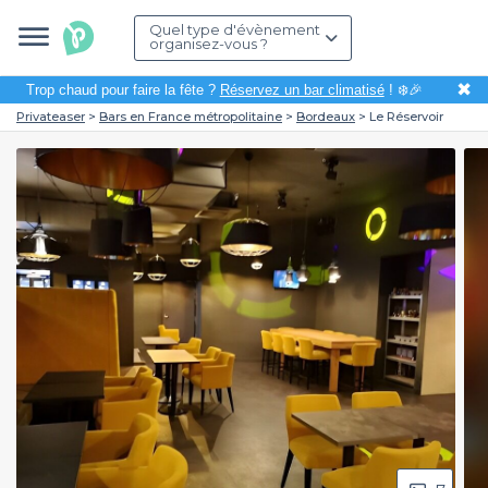
Quel type d'évènement
organisez-vous ?
✖
Trop chaud pour faire la fête ?
Réservez un bar climatisé
! ❄️🎉
Privateaser
Bars en France métropolitaine
Bordeaux
Le Réservoir