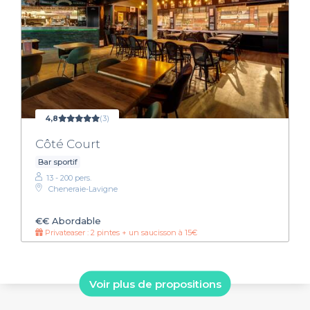
4,8
(3)
Côté Court
Bar sportif
13 - 200 pers.
Cheneraie-Lavigne
€€
Abordable
Privateaser : 2 pintes + un saucisson à 15€
Voir plus de propositions