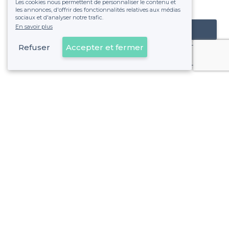
Les cookies nous permettent de personnaliser le contenu et
fixe sans risque de voir déraper la facture.
les annonces, d'offrir des fonctionnalités relatives aux médias
sociaux et d'analyser notre trafic.
En savoir plus
Référencer mon établissement
Refuser
Accepter et fermer
Déjà client
À propos de Privateaser
Privateaser Media
Privateaser en Espagne
Aide
Référencer mon établissement
Politique de protection des données