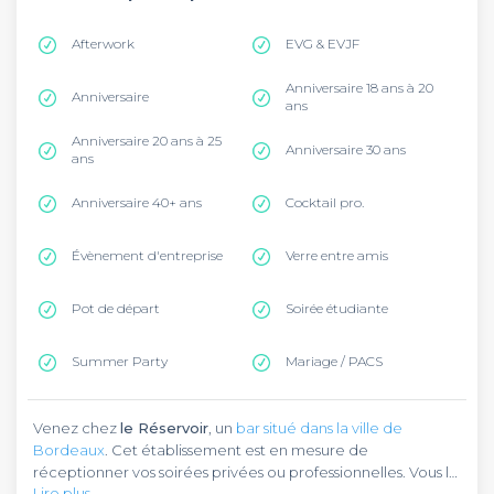
Afterwork
EVG & EVJF
Anniversaire 18 ans à 20
Anniversaire
ans
Anniversaire 20 ans à 25
Anniversaire 30 ans
ans
Anniversaire 40+ ans
Cocktail pro.
Évènement d'entreprise
Verre entre amis
Pot de départ
Soirée étudiante
Summer Party
Mariage / PACS
Venez chez
le Réservoir
, un
bar situé dans la ville de
Bordeaux
. Cet établissement est en mesure de
réceptionner vos soirées privées ou professionnelles. Vous le
Lire plus
retrouverez dans l’avenue Maréchal de Lattre de Tassigny,