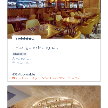
3,9
(1)
L’Hexagone Merignac
Brasserie
10 - 100 pers.
Centre Ville
€€
Abordable
Privateaser : Mojito à 5€ au lieu de 9€ de 17h à 19h !