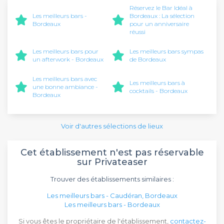
Réservez le Bar Idéal à
Les meilleurs bars -
Bordeaux : La sélection
Bordeaux
pour un anniversaire
réussi
Les meilleurs bars pour
Les meilleurs bars sympas
un afterwork - Bordeaux
de Bordeaux
Les meilleurs bars avec
Les meilleurs bars à
une bonne ambiance -
cocktails - Bordeaux
Bordeaux
Voir d'autres sélections de lieux
Cet établissement n'est pas réservable
sur Privateaser
Trouver des établissements similaires :
Les meilleurs bars - Caudéran, Bordeaux
Les meilleurs bars - Bordeaux
Si vous êtes le propriétaire de l'établissement,
contactez-