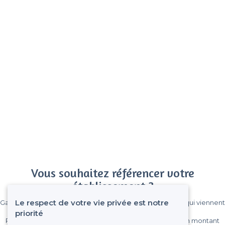
Vous souhaitez référencer votre
établissement ?
Le respect de votre vie privée est notre
Gagnez de nombreux clients parmi le million de visiteurs qui viennent
sur Privateaser chaque mois.
priorité
Pas de commissions et sans engagement, vous payez un montant