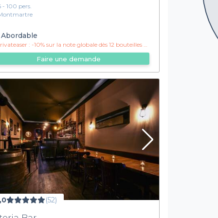
6 - 100 pers.
Montmartre
Abordable
ivateaser :
-10% sur la note globale dès 12 bouteilles achetées
Faire une demande
,0
(52)
toria Bar