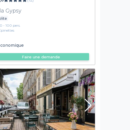
,0
(12)
lla Gypsy
olite
10 - 100 pers.
Épinettes
conomique
Faire une demande