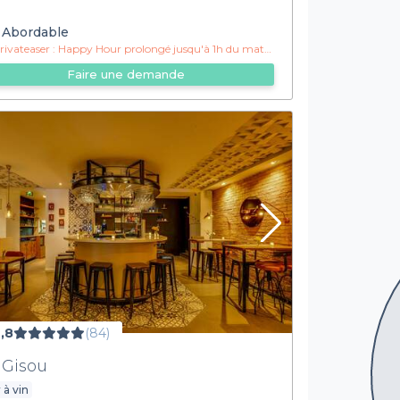
Abordable
ivateaser :
Happy Hour prolongé jusqu'à 1h du matin !
Faire une demande
,8
(84)
 Gisou
 à vin