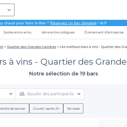
p chaud pour faire la fête ?
Réservez un bar climatisé
! ❄️🎉
Soirée entre amis
Verre entre collègues
Évènement d'entreprise
nt
Quartier des Grandes-Carrières
Les meilleurs bars à vins - Quartier des Gr
rs à vins - Quartier des Grandes
Notre sélection de 19 bars
Ajouter des participants
ibilité de danser
Ouvert après 2h
Terrasse