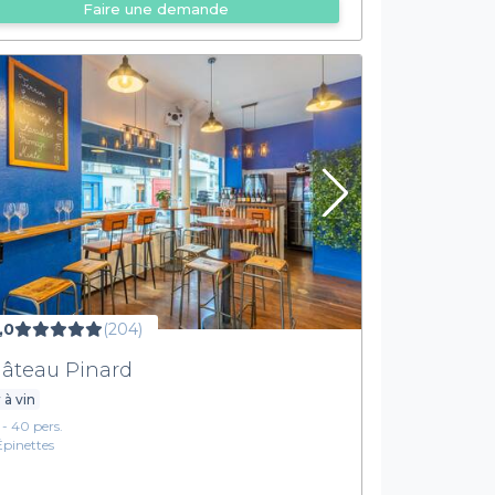
Faire une demande
,0
(204)
âteau Pinard
 à vin
1 - 40 pers.
Épinettes