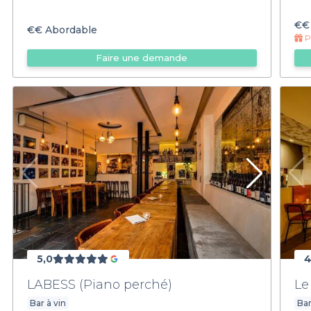
€€
€€
Abordable
Pr
Faire une demande
5,0
4
LABESS (Piano perché)
Le
Bar à vin
Bar