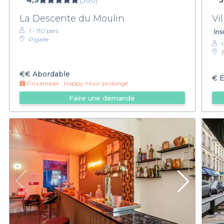
4,9
(380)
5
La Descente du Moulin
Vi
1 - 110 pers.
Ins
Pigalle
€€
Abordable
€
É
Privateaser :
Happy-Hour prolongé
Faire une demande