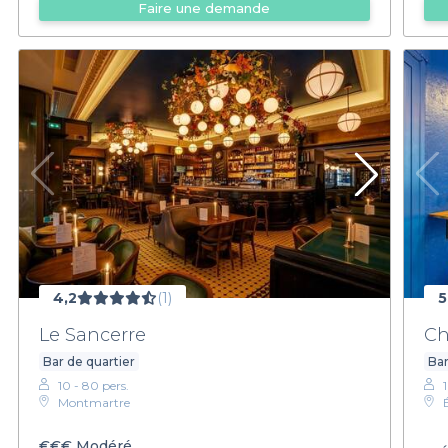
Faire une demande
4,2
(1)
5
Le Sancerre
Ch
Bar de quartier
Bar
10 - 80 pers.
Montmartre
€€€
Modéré