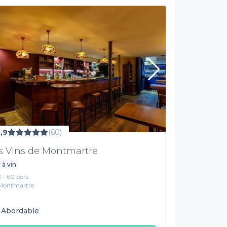
,9
(60)
s Vins de Montmartre
 à vin
2 - 60 pers.
Montmartre
Abordable