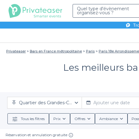
Quel type d'évènement
organisez-vous ?
Tro
Privateaser
Bars en France métropolitaine
Paris
Paris 18e Arrondisseme
Les meilleurs ba
Quartier des Grandes-Carrières
Ajouter une date
Tous les filtres
Prix
Offres
Ambiance
Poss
Réservation et annulation gratuite