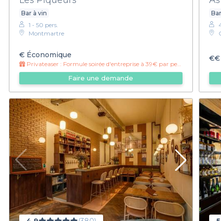
Bar à vin
Bar
1 - 50 pers.
Montmartre
€
Économique
€€
Privateaser :
Formule soirée d'entreprise à 39€ par personne
Faire une demande