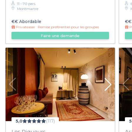
11 - 70 pers.
Montmartre
€€
Abordable
€€
Privateaser :
Remise préférentiel pour les groupes
Pr
Faire une demande
5,0
(117)
5
Les Piqueurs
As