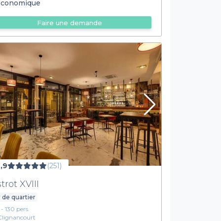
conomique
Faire une demande
,9
(251)
trot XVIII
 de quartier
 - 130 pers.
Clignancourt