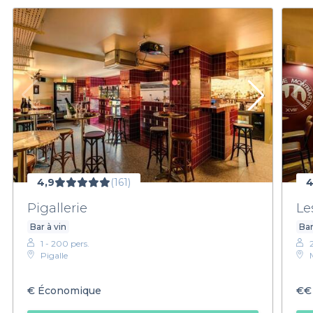
4,9
(161)
4
Pigallerie
Le
Bar à vin
Bar
1 - 200 pers.
Pigalle
€
Économique
€€