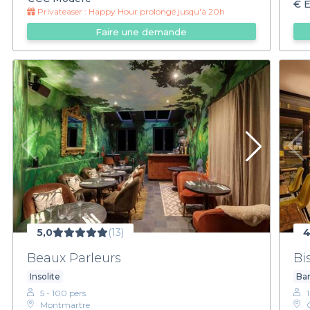
€
É
Privateaser :
Happy Hour prolongé jusqu'à 20h
Faire une demande
5,0
(13)
4
Beaux Parleurs
Bis
Insolite
Bar
5 - 100 pers.
1
Montmartre