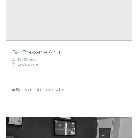
Bar Brasserie Azur
10 - 80 pers.
La Cabucelle
Établissement non réservable