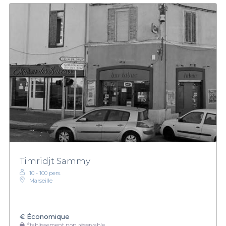
Timridjt Sammy
10 - 100 pers.
Marseille
€
Économique
Établissement non réservable