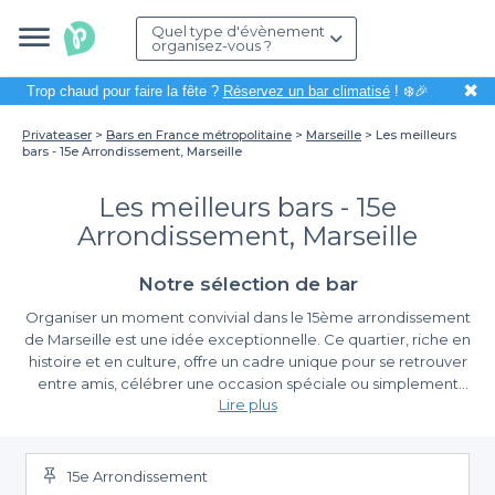
Quel type d'évènement
organisez-vous ?
✖
Trop chaud pour faire la fête ?
Réservez un bar climatisé
! ❄️🎉
Privateaser
Bars en France métropolitaine
Marseille
Les meilleurs
bars - 15e Arrondissement, Marseille
Les meilleurs bars - 15e
Arrondissement, Marseille
Notre sélection de bar
Organiser un moment convivial dans le 15ème arrondissement
de Marseille est une idée exceptionnelle. Ce quartier, riche en
histoire et en culture, offre un cadre unique pour se retrouver
entre amis, célébrer une occasion spéciale ou simplement
Lire plus
profiter d'une soirée détendue. Grâce à sa diversité, le 15ème
vous invite à découvrir des bars qui sauront ravir vos papilles et
Une multitude d'options adaptées à tous les goûts
stimuler vos sens.
15e Arrondissement
En utilisant la plateforme Privateaser, nous vous facilitons la