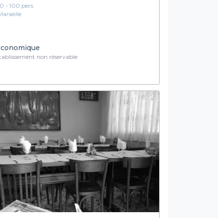
10 - 100 pers.
Marseille
conomique
ablissement non réservable