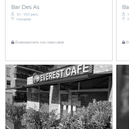
Bar Des As
Ba
10 - 100 pers.
Marseille
Établissement non réservable
Ét