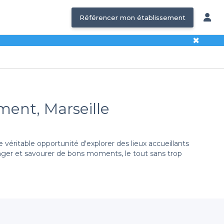
Référencer mon établissement
✖
ment, Marseille
véritable opportunité d'explorer des lieux accueillants
anger et savourer de bons moments, le tout sans trop
rrondissement de Marseille. Nous avons soigneusement
vos envies et à votre budget. La diversité des lieux