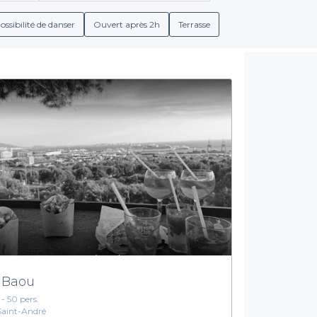
phère que vous souhaitez créer, que ce soit un endroit cosy pour
la fête.
ossibilité de danser
Ouvert après 2h
Terrasse
La simplicité de réservation avec Privateaser
de dans sa simplicité de réservation. Grâce à un processus en lig
 de menus pour vos groupes et découvrir une vaste gamme de bois
des packages incluant des cocktails, des boissons locales et des s
e, afin que vous n’ayez pas à vous préoccuper de la logistique d
 organisez sans stress votre sortie dans le 15ème arrondissement
sur Privateaser, et commencez à planifier une soirée mémorable 
 Baou
 - 50 pers.
Saint-André