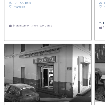
10 - 100 pers.
Marseille
€
É
Établissement non réservable
Ét