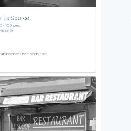
r La Source
10 - 100 pers.
Marseille
ablissement non réservable