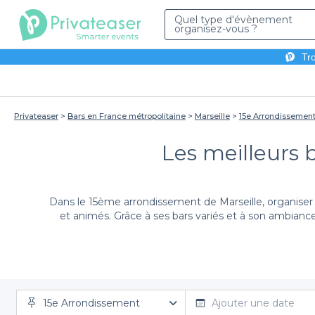
Quel type d'évènement
organisez-vous ?
Tro
Privateaser
Bars en France métropolitaine
Marseille
15e Arrondissemen
Les meilleurs 
Dans le 15ème arrondissement de Marseille, organiser u
et animés. Grâce à ses bars variés et à son ambianc
En choisissant Privateaser, vous bénéficiez d'un ac
15e Arrondissement
référencé pour vous une multitude d’établissements, 
Ajouter une date