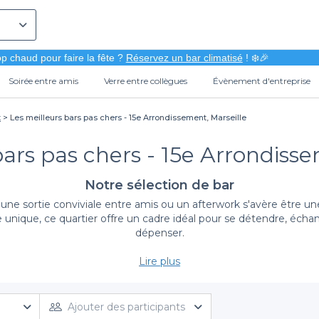
p chaud pour faire la fête ?
Réservez un bar climatisé
! ❄️🎉
Soirée entre amis
Verre entre collègues
Évènement d'entreprise
t
Les meilleurs bars pas chers - 15e Arrondissement, Marseille
bars pas chers - 15e Arrondisse
Notre sélection de bar
ne sortie conviviale entre amis ou un afterwork s'avère être une 
e unique, ce quartier offre un cadre idéal pour se détendre, éch
dépenser.
Lire plus
Découvrez des bars pas chers
cès privilégié à une sélection de bars pas chers dans le 15ème a
allant des bars authentiques aux lieux modernes, tous adaptés à 
Ajouter des participants