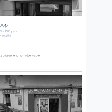
oop
10 - 100 pers.
Marseille
ablissement non réservable