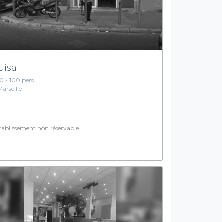
uisa
10 - 100 pers.
Marseille
ablissement non réservable