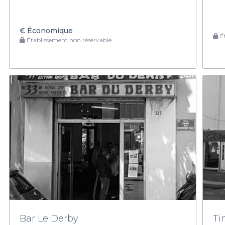
€
Économique
Ét
Établissement non réservable
Bar Le Derby
Ti