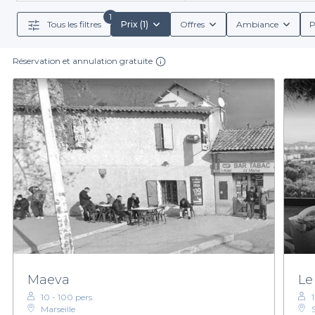
vous permet de choisir celui qui correspond à l’atmos
1
Tous les filtres
Prix (1)
Offres
Ambiance
P
Réservation et annulation gratuite
L’un des grands avantages de notre plateforme rési
réservation détaillées, explorer différentes options
vous offre également la possibilité de choisir parmi 
rapide et efficac
Profitez de la richesse de l'offre marseillaise et
sélection de bars pas chers 
Maeva
Le
10 - 100 pers.
1
Marseille