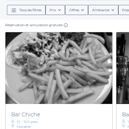
partenaires offrent diverses options en matière de 
nous, vous bénéficiez d'un service client réactif e
Tous les filtres
Prix
Offres
Ambiance
Poss
Réservation et annulation gratuite
En choisissant Privateaser, vous accédez non seuleme
le stress de la planification : vous pouvez consulter 
restauration. Nous nous engageons à rendre votre exp
Alors, n’attendez plus pour préparer votre célébrati
vous aider à faire de cette transit
Bar Chiche
Ba
10 - 100 pers.
Marseille