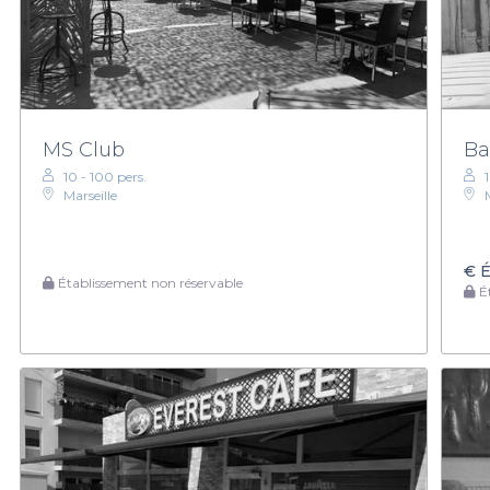
MS Club
Ba
10 - 100 pers.
Marseille
€
É
Établissement non réservable
Ét