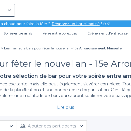
p chaud pour faire la fête ?
Réservez un bar climatisé
! ❄️🎉
Soirée entre amis
Verre entre collègues
Évènement d'entreprise
t
Les meilleurs bars pour fêter le nouvel an - 15e Arrondissement, Marseille
ur fêter le nouvel an - 15e Arr
otre sélection de bar pour votre soirée entre am
nce excitante, mais elle peut également s'avérer complexe. Trouv
 de la planification et une bonne dose d'organisation. C'est là q
plorer une multitude de bars qui sauront sublimer votre passage
Lire plus
Une diversité d'offres à portée de clic
ction de bars dans le 15ème arrondissement de Marseille, chacun
us intimiste pour partager un moment convivial entre amis, nous 
Ajouter des participants