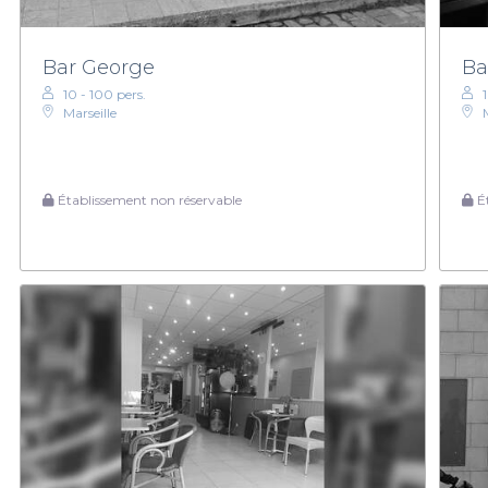
Bar George
Ba
10 - 100 pers.
Marseille
Établissement non réservable
Ét