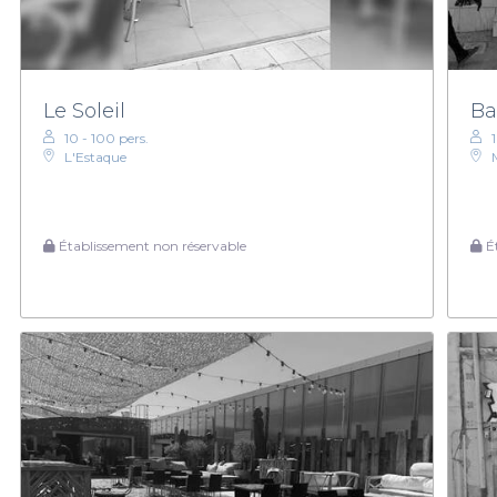
Le Soleil
Ba
10 - 100 pers.
L'Estaque
Établissement non réservable
Ét