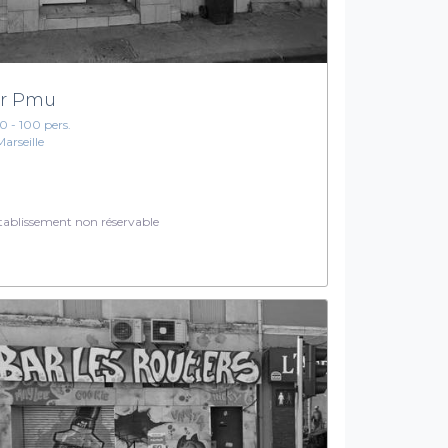
r Pmu
10 - 100 pers.
Marseille
ablissement non réservable