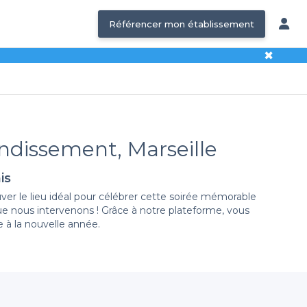
Référencer mon établissement
✖
ondissement, Marseille
is
er le lieu idéal pour célébrer cette soirée mémorable
ue nous intervenons ! Grâce à notre plateforme, vous
 à la nouvelle année.
 avec sa propre ambiance unique. Que vous souhaitiez
avons l’établissement qu’il vous faut. De plus, nos