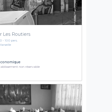
r Les Routiers
10 - 100 pers.
Marseille
conomique
ablissement non réservable