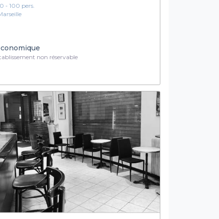
10 - 100 pers.
Marseille
conomique
ablissement non réservable