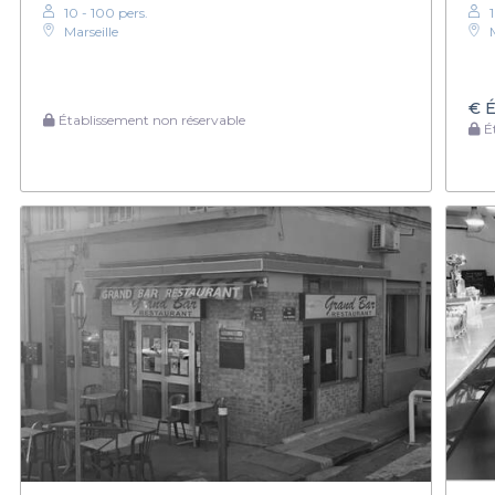
10 - 100 pers.
Marseille
€
É
Établissement non réservable
Ét