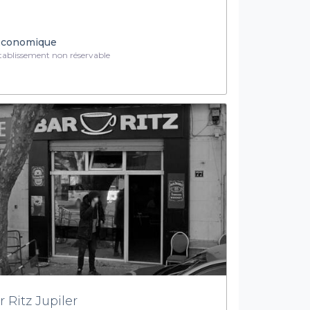
conomique
ablissement non réservable
r Ritz Jupiler