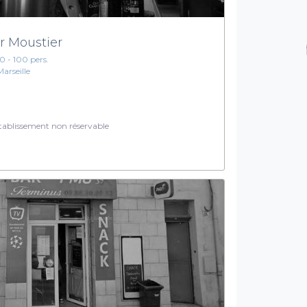
r Moustier
10 - 100 pers.
Marseille
ablissement non réservable