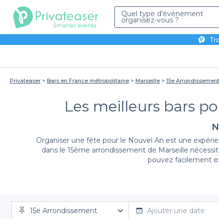
Quel type d'évènement
organisez-vous ?
Tro
Privateaser
Bars en France métropolitaine
Marseille
15e Arrondissemen
Les meilleurs bars po
N
Organiser une fête pour le Nouvel An est une expérie
dans le 15ème arrondissement de Marseille nécessite
pouvez facilement ex
Sur Privateaser, nous vous proposons une vaste séle
15e Arrondissement
une soirée animée avec musique live ou un cadre pl
Ajouter une date