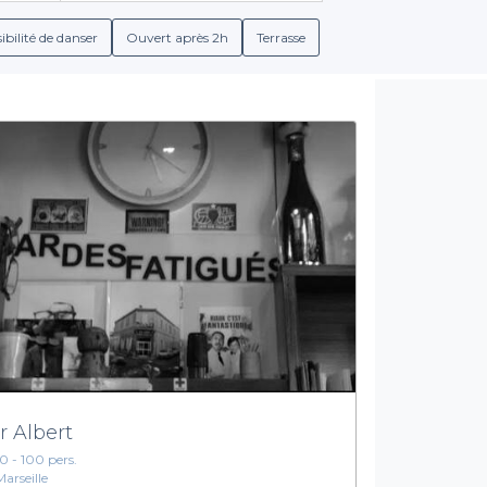
restauration et de boissons, allant des cocktails créatifs aux me
t de conditions de réservation claires, vous permettant de vous co
ibilité de danser
Ouvert après 2h
Terrasse
Facilitez vos préparatifs avec Privateaser
nt à des lieux de qualité, mais également à un savoir-faire pou
en ligne les différentes propositions, les spécificités de chaque b
érience de réservation aussi simple que possible, tout en vous o
15ème arrondissement.
on du Nouvel An. Venez explorer notre sélection de bars et faite
ion vers la nouvelle année une fête réussie, en réservant dès main
r Albert
10 - 100 pers.
Marseille