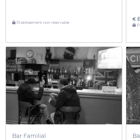
€
É
Établissement non réservable
Ét
Bar Familial
Ba