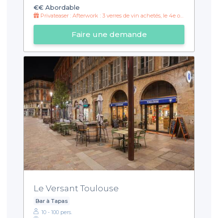
€€
Abordable
Privateaser : Afterwork : 3 verres de vin achetés, le 4e offert 🍷
Faire une demande
Le Versant Toulouse
Bar à Tapas
10 - 100 pers.