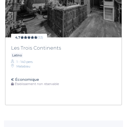
4,7
(53)
Les Trois Continents
Latino
1 - 140 pers.
Matabiau
€
Économique
Établissement non réservable