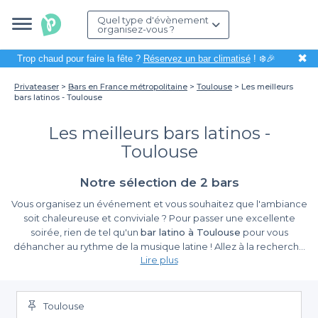
Quel type d'évènement
organisez-vous ?
✖
Trop chaud pour faire la fête ?
Réservez un bar climatisé
! ❄️🎉
Privateaser
Bars en France métropolitaine
Toulouse
Les meilleurs
bars latinos - Toulouse
Les meilleurs bars latinos -
Toulouse
Notre sélection de 2 bars
Vous organisez un événement et vous souhaitez que l'ambiance
soit chaleureuse et conviviale ? Pour passer une excellente
soirée, rien de tel qu'un
bar latino à Toulouse
pour vous
déhancher au rythme de la musique latine ! Allez à la recherche
Lire plus
d'un nouveau bar pour sortir de vos habitudes et passer dans
l'ambiance latino. Nous avons sillonné la ville pour vous faire des
recommandations dans cette
sélection des meilleurs bars
latino de Toulouse
, après un bon restaurant. Pour une soirée à
Toulouse
thème, un anniversaire ou encore une sortie entre amis, un bar