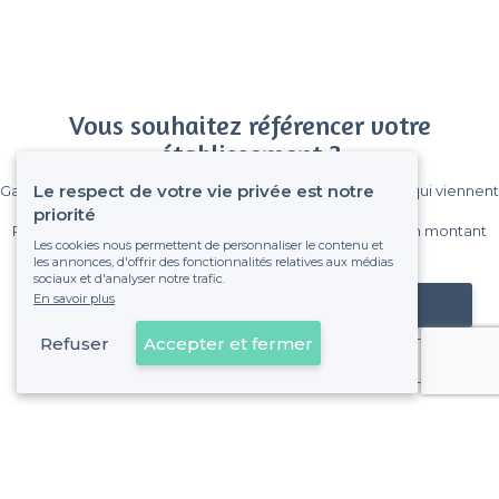
Vous souhaitez référencer votre
établissement ?
Le respect de votre vie privée est notre
Gagnez de nombreux clients parmi le million de visiteurs qui viennent
sur Privateaser chaque mois.
priorité
Pas de commissions et sans engagement, vous payez un montant
Les cookies nous permettent de personnaliser le contenu et
fixe sans risque de voir déraper la facture.
les annonces, d'offrir des fonctionnalités relatives aux médias
sociaux et d'analyser notre trafic.
En savoir plus
Référencer mon établissement
Refuser
Accepter et fermer
Déjà client
Toulouse - Alentours