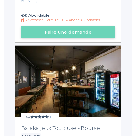
Dupuy
€€
Abordable
Privateaser : Formule 19€ Planche + 2 boissons
Faire une demande
4,5
(14)
Baraka jeux Toulouse - Bourse
Bar à Jeux