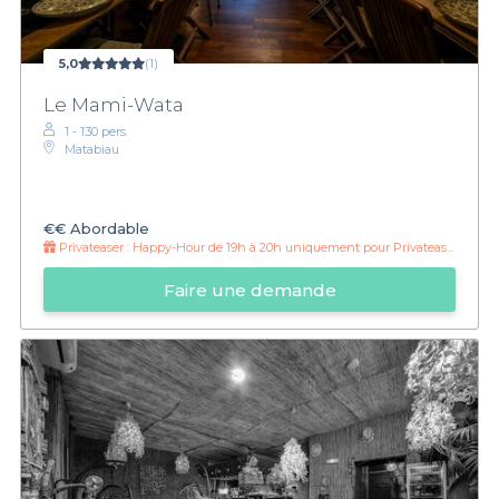
5,0
(1)
Le Mami-Wata
1 - 130 pers.
Matabiau
€€
Abordable
Privateaser :
Happy-Hour de 19h à 20h uniquement pour Privateaser !
Faire une demande