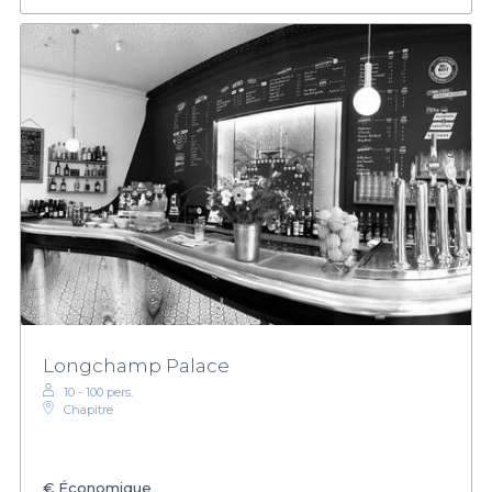
Longchamp Palace
10 - 100 pers.
Chapitre
€
Économique