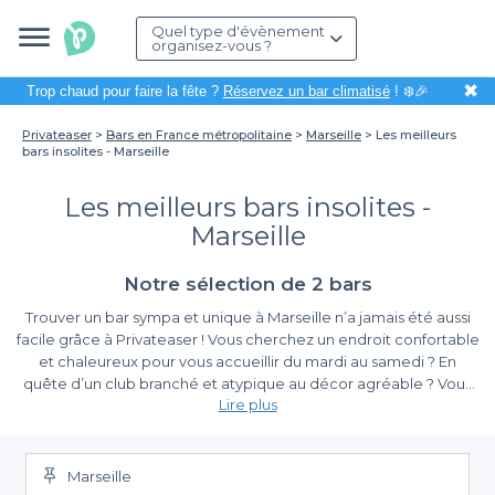
Quel type d'évènement
organisez-vous ?
✖
Trop chaud pour faire la fête ?
Réservez un bar climatisé
! ❄️🎉
Privateaser
Bars en France métropolitaine
Marseille
Les meilleurs
bars insolites - Marseille
Les meilleurs bars insolites -
Marseille
Notre sélection de 2 bars
Trouver un bar sympa et unique à Marseille n’a jamais été aussi
facile grâce à Privateaser ! Vous cherchez un endroit confortable
et chaleureux pour vous accueillir du mardi au samedi ? En
quête d’un club branché et atypique au décor agréable ? Vous
Lire plus
voulez assister à des concerts de rock au boulevard Notre
Nous savons à quel point la réservation de bar un soir peut être
Dame, ou dans le centre-ville de Marseille ? Nous avons
forcément ce qu’il vous faut dans notre liste d’établissements
une étape fastidieuse, surtout dans les grands quartiers de
Marseille. Heureusement que sur Privateaser, tout peut se faire
partenaires. Grâce à notre
top bar insolite à Marseille
, vous
Marseille
en seulement quelques clics. Vous n’aurez pas besoin de passer
trouverez le lieu ultime où passer vos soirées endiablées sans