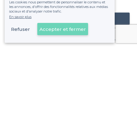
Les cookies nous permettent de personnaliser le contenu et
fixe sans risque de voir déraper la facture.
les annonces, d'offrir des fonctionnalités relatives aux médias
sociaux et d'analyser notre trafic.
En savoir plus
Référencer mon établissement
Refuser
Accepter et fermer
Déjà client
Marseille - Alentours
>
Les meilleurs bars insolites - 11e Arrondissement, Marseil
>
Les meilleurs bars insolites - 12e Arrondissement, Marseil
>
Les meilleurs bars insolites - 13e Arrondissement, Marseil
>
Les meilleurs bars insolites - 14e Arrondissement, Marseil
>
Les meilleurs bars insolites - 15e Arrondissement, Marseil
>
Les meilleurs bars insolites - 16e Arrondissement, Marseil
Voir plus
>
Les meilleurs bars insolites - 1er Arrondissement, Marseil
Marseille - Types de lieux