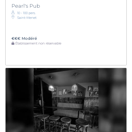
Pearl's Pub
10 - 100 pers.
Saint-Menet
€€€
Modéré
Établissement non réservable