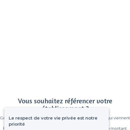
Vous souhaitez référencer votre
établissement ?
Le respect de votre vie privée est notre
Gagnez de nombreux clients parmi le million de visiteurs qui viennent
sur Privateaser chaque mois.
priorité
Pas de commissions et sans engagement, vous payez un montant