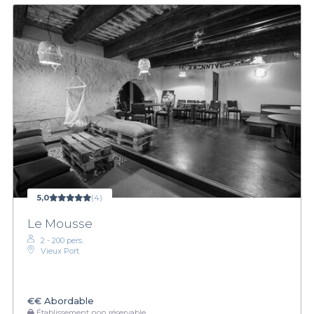
5,0
(4)
Le Mousse
2 - 200 pers.
Vieux Port
€€
Abordable
Établissement non réservable