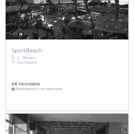
SportBeach
2 - 300 pers.
Bonneveine
€€
Abordable
Établissement non réservable