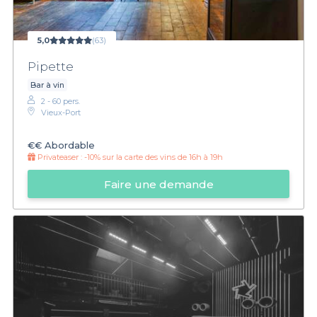
5,0
(63)
Pipette
Bar à vin
2 - 60 pers.
Vieux-Port
€€
Abordable
Privateaser :
-10% sur la carte des vins de 16h à 19h
Faire une demande