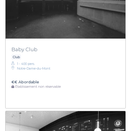
Baby Club
Club
1 - 400 pers.
Notre-Dame-du-Mont
€€
Abordable
Établissement non réservable