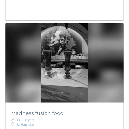
Madness fusion food
10 - 100 pers.
St Barnabé