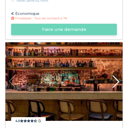
Notre Dame du Mont
€
Économique
Privateaser :
Tous les cocktails à 7€
Faire une demande
4,5