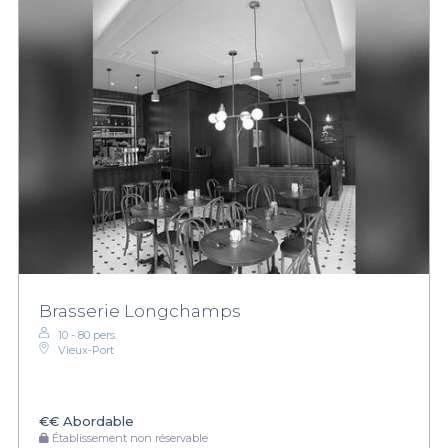
Brasserie Longchamps
10 - 80 pers.
Vieux-Port
€€
Abordable
Établissement non réservable