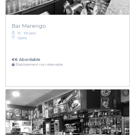
Bar Marengo
10 - 100 pers.
Opéra
€€
Abordable
Établissement non réservable