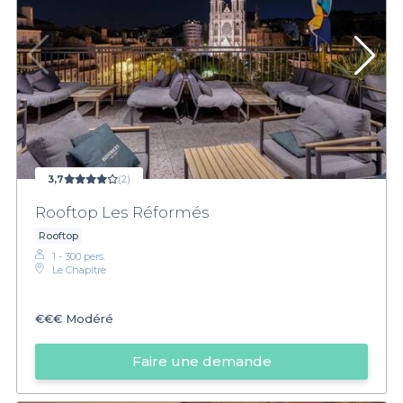
3,7
(2)
Rooftop Les Réformés
Rooftop
1 - 300 pers.
Le Chapitre
€€€
Modéré
Faire une demande