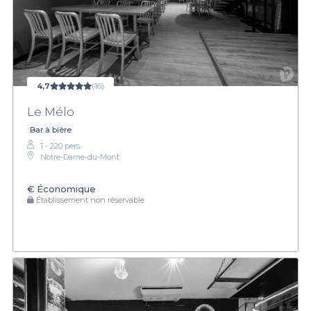
4,7
(16)
Le Mélo
Bar à bière
1 - 220 pers.
Notre-Dame-du-Mont
€
Économique
Établissement non réservable