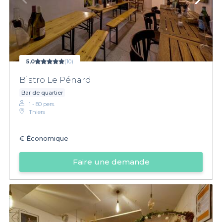
5,0
(10)
Bistro Le Pénard
Bar de quartier
1 - 80 pers.
Thiers
€
Économique
Faire une demande