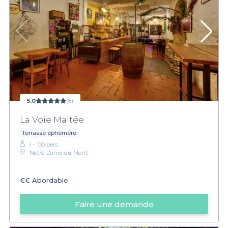
5,0
(8)
La Voie Maltée
Terrasse éphémère
1 - 100 pers.
Notre-Dame-du-Mont
€€
Abordable
Faire une demande