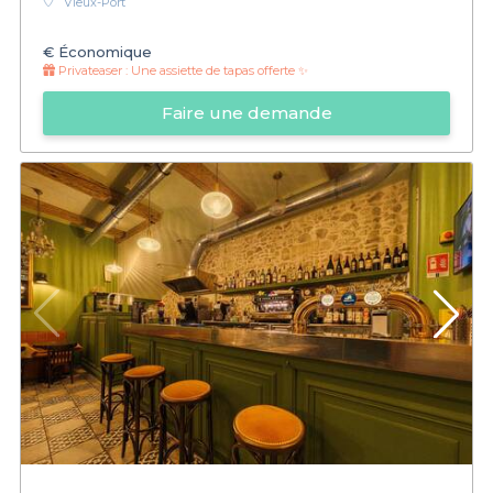
Vieux-Port
€
Économique
Privateaser :
Une assiette de tapas offerte ✨
Faire une demande