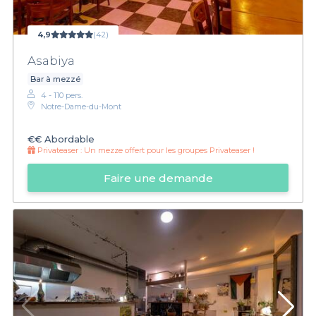
4,9
(42)
Asabiya
Bar à mezzé
4 - 110 pers.
Notre-Dame-du-Mont
€€
Abordable
Privateaser :
Un mezze offert pour les groupes Privateaser !
Faire une demande