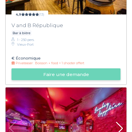
4,9
(13)
V and B République
Bar à bière
1 - 250 pers.
Vieux-Port
€
Économique
Privateaser :
Boisson + food = 1 shooter offert
Faire une demande