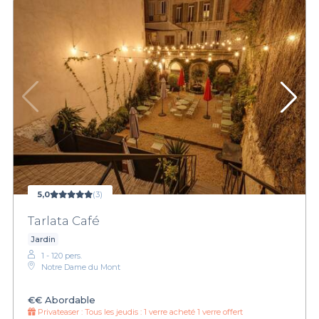
5,0
(3)
Tarlata Café
Jardin
1 - 120 pers.
Notre Dame du Mont
€€
Abordable
Privateaser :
Tous les jeudis : 1 verre acheté 1 verre offert