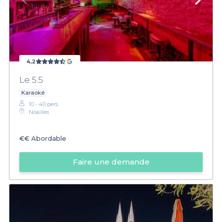
4,2
Le 5.5
Karaoké
10 - 40 pers.
Noailles
€€
Abordable
Faire une demande