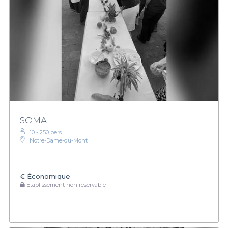
SOMA
10 - 250 pers.
Notre-Dame-du-Mont
€
Économique
Établissement non réservable