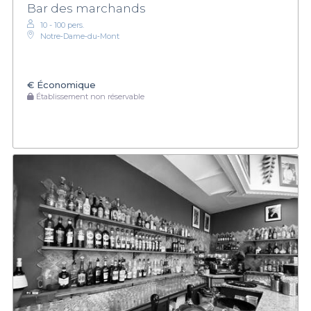
Bar des marchands
10 - 100 pers.
Notre‑Dame‑du‑Mont
€
Économique
Établissement non réservable