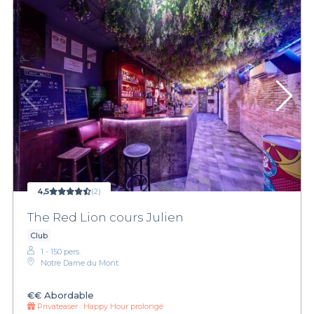
4,5
(2)
The Red Lion cours Julien
Club
1 - 150 pers.
Notre Dame du Mont
€€
Abordable
Privateaser :
Happy Hour prolongé