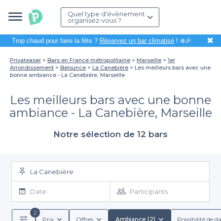
Quel type d'évènement
organisez-vous ?
✖
Trop chaud pour faire la fête ?
Réservez un bar climatisé
! ❄️🎉
Privateaser
Bars en France métropolitaine
Marseille
1er
Arrondissement
Belsunce
La Canebière
Les meilleurs bars avec une
bonne ambiance - La Canebière, Marseille
Les meilleurs bars avec une bonne
ambiance - La Canebière, Marseille
Notre sélection de 12 bars
La Canebière
Date
Participants
2
Prix
Offres
Ambiance (2)
Possibilité de d