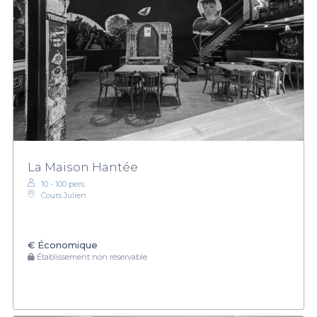
La Maison Hantée
10 - 100 pers.
Cours Julien
€
Économique
Établissement non réservable