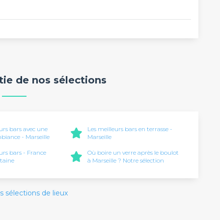
rtie de nos sélections
eurs bars avec une
Les meilleurs bars en terrasse -
iance - Marseille
Marseille
urs bars - France
Où boire un verre après le boulot
taine
à Marseille ? Notre sélection
s sélections de lieux