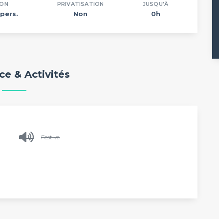
ION
PRIVATISATION
JUSQU'À
pers.
Non
0h
e & Activités
Festive