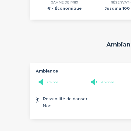
GAMME DE PRIX
RÉSERVAT
€
- Économique
Jusqu’à 100 
Ambianc
Ambiance
Calme
Animée
💃
Possibilité de danser
Non