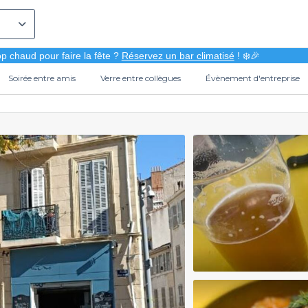
p chaud pour faire la fête ?
Réservez un bar climatisé
! ❄️🎉
Soirée entre amis
Verre entre collègues
Évènement d'entreprise
a