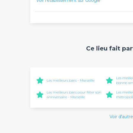
Voir l'établissement sur Google
Ce lieu fait pa
Les meill
Les meilleurs bars - Marseille
bonne amb
Les meilleurs bars pour fêter son
Les meille
anniversaire - Marseille
métropoli
Voir d'autre