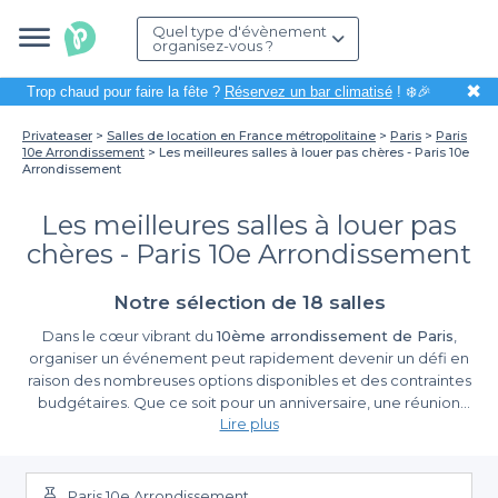
Quel type d'évènement
organisez-vous ?
✖
Trop chaud pour faire la fête ?
Réservez un bar climatisé
! ❄️🎉
Privateaser
Salles de location en France métropolitaine
Paris
Paris
10e Arrondissement
Les meilleures salles à louer pas chères - Paris 10e
Arrondissement
Les meilleures salles à louer pas
chères - Paris 10e Arrondissement
Notre sélection de 18 salles
Dans le cœur vibrant du
10ème arrondissement de Paris
,
organiser un événement peut rapidement devenir un défi en
raison des nombreuses options disponibles et des contraintes
budgétaires. Que ce soit pour un anniversaire, une réunion
Lire plus
professionnelle ou une fête familiale, il est essentiel de trouver
un lieu qui non seulement corresponde à votre besoin, mais
Une offre variée à portée de main
également à votre budget. Heureusement, grâce à notre
plateforme, nous vous proposons une sélection des meilleures
Paris 10e Arrondissement