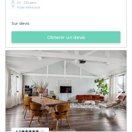
25 - 220 pers.
Folie-Méricourt
Sur devis
Obtenir un devis
4,6
(30)