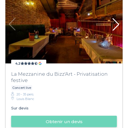
4,2
La Mezzanine du Bizz'Art - Privatisation
festive
Concert live
20 - 35 pers.
Louis Blanc
Sur devis
Obtenir un devis