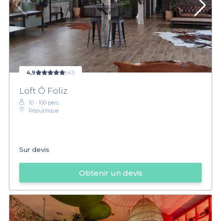
4,9
(41)
Loft Ô Foliz
10 - 100 pers.
République
Sur devis
Obtenir un devis