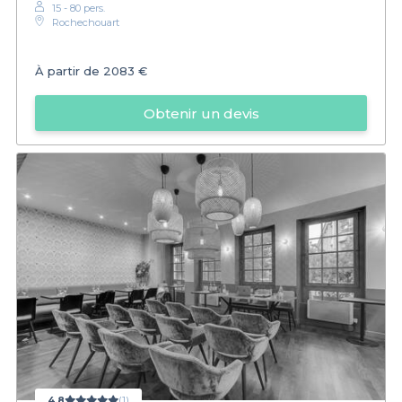
15 - 80 pers.
Rochechouart
À partir de
2083 €
Obtenir un devis
4,8
(1)