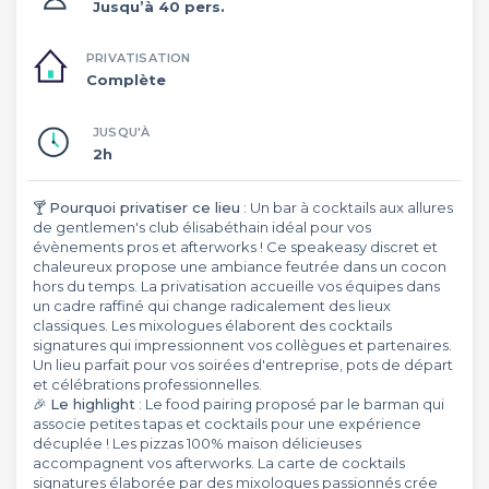
Jusqu’à 40 pers.
PRIVATISATION
Complète
JUSQU'À
2h
🍸
Pourquoi privatiser ce lieu
: Un bar à cocktails aux allures
de gentlemen's club élisabéthain idéal pour vos
évènements pros et afterworks ! Ce speakeasy discret et
chaleureux propose une ambiance feutrée dans un cocon
hors du temps. La privatisation accueille vos équipes dans
un cadre raffiné qui change radicalement des lieux
classiques. Les mixologues élaborent des cocktails
signatures qui impressionnent vos collègues et partenaires.
Un lieu parfait pour vos soirées d'entreprise, pots de départ
et célébrations professionnelles.
🎉
Le highlight
: Le food pairing proposé par le barman qui
associe petites tapas et cocktails pour une expérience
décuplée ! Les pizzas 100% maison délicieuses
accompagnent vos afterworks. La carte de cocktails
signatures élaborée par des mixologues passionnés crée