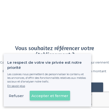
Vous souhaitez référencer votre
établissement ?
Le respect de votre vie privée est notre
Gagnez de nombreux clients parmi le million de visiteurs qui viennent
sur Privateaser chaque mois.
priorité
Pas de commissions et sans engagement, vous payez un montant
Les cookies nous permettent de personnaliser le contenu et
fixe sans risque de voir déraper la facture.
les annonces, d'offrir des fonctionnalités relatives aux médias
sociaux et d'analyser notre trafic.
En savoir plus
Référencer mon établissement
Refuser
Accepter et fermer
Déjà client