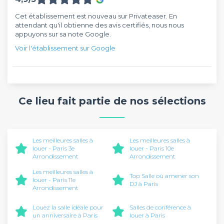
Cet établissement est nouveau sur Privateaser. En
attendant qu'il obtienne des avis certifiés, nous nous
appuyons sur sa note Google.
Voir l'établissement sur Google
Ce lieu fait partie de nos sélections
Les meilleures salles à
Les meilleures salles à
louer - Paris 3e
louer - Paris 10e
Arrondissement
Arrondissement
Les meilleures salles à
Top Salle où amener son
louer - Paris 11e
DJ à Paris
Arrondissement
Louez la salle idéale pour
Salles de conférence à
un anniversaire à Paris
louer à Paris