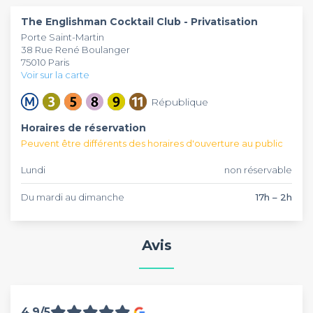
régulièrement organisés pour dynamiser vos soirées de
Ce bar se prête parfaitement à l'organisation d'un afterwork
groupe.
entre collègues, d'une soirée d'entreprise ou d'un pot de
The Englishman Cocktail Club - Privatisation
départ. Vous pouvez diffuser votre propre playlist ou faire
Porte Saint-Martin
appel à un DJ pour animer votre événement. Faites une
38 Rue René Boulanger
demande de privatisation sur Privateaser.
75010 Paris
Voir sur la carte
République
Horaires de réservation
Peuvent être différents des horaires d'ouverture au public
Lundi
non réservable
Du mardi au dimanche
17h – 2h
Avis
4,9/5