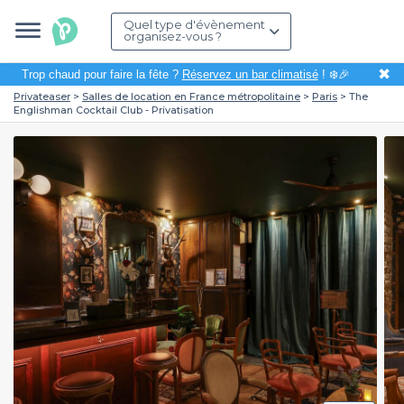
Quel type d'évènement
organisez-vous ?
✖
Trop chaud pour faire la fête ?
Réservez un bar climatisé
! ❄️🎉
Privateaser
Salles de location en France métropolitaine
Paris
The
Englishman Cocktail Club - Privatisation