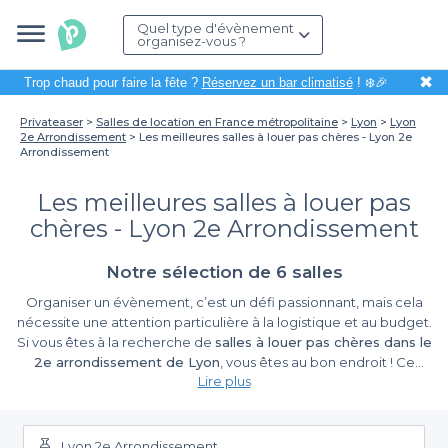
Quel type d'évènement
organisez-vous ?
✖
Trop chaud pour faire la fête ?
Réservez un bar climatisé
! ❄️🎉
Privateaser
Salles de location en France métropolitaine
Lyon
Lyon
2e Arrondissement
Les meilleures salles à louer pas chères - Lyon 2e
Arrondissement
Les meilleures salles à louer pas
chères - Lyon 2e Arrondissement
Notre sélection de 6 salles
Organiser un évènement, c’est un défi passionnant, mais cela
nécessite une attention particulière à la logistique et au budget.
Si vous êtes à la recherche de
salles à louer pas chères dans le
2e arrondissement de Lyon
, vous êtes au bon endroit ! Ce
Lire plus
quartier vibrant, situé au cœur de la ville des lumières, regorge
de possibilités pour accueillir vos événements professionnels ou
Des salles variées pour tous vos besoins
privés. Grâce à notre plateforme, nous vous faciliterons la tâche.
Lyon 2e Arrondissement