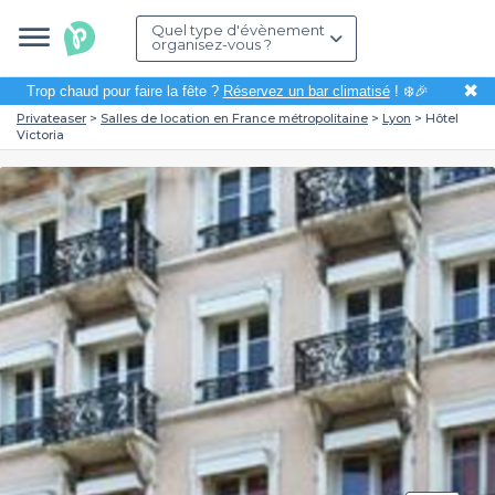
Quel type d'évènement
organisez-vous ?
✖
Trop chaud pour faire la fête ?
Réservez un bar climatisé
! ❄️🎉
Privateaser
Salles de location en France métropolitaine
Lyon
Hôtel
Victoria