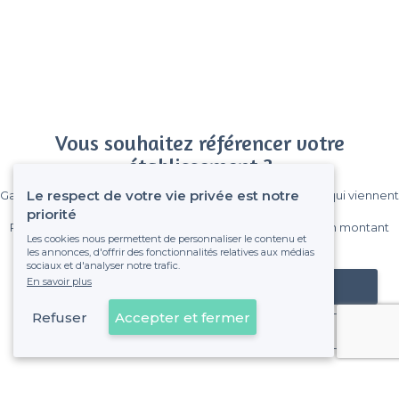
Vous souhaitez référencer votre
établissement ?
Le respect de votre vie privée est notre
Gagnez de nombreux clients parmi le million de visiteurs qui viennent
sur Privateaser chaque mois.
priorité
Pas de commissions et sans engagement, vous payez un montant
Les cookies nous permettent de personnaliser le contenu et
fixe sans risque de voir déraper la facture.
les annonces, d'offrir des fonctionnalités relatives aux médias
sociaux et d'analyser notre trafic.
En savoir plus
Référencer mon établissement
Refuser
Accepter et fermer
Déjà client