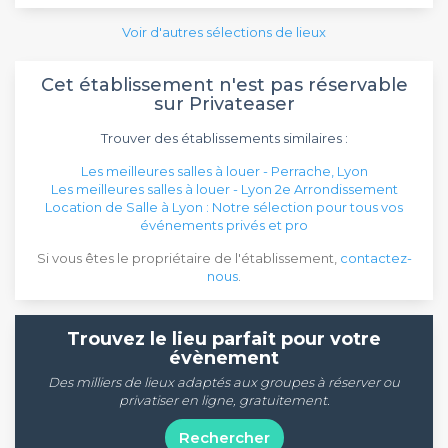
Voir d'autres sélections de lieux
Cet établissement n'est pas réservable
sur Privateaser
Trouver des établissements similaires :
Les meilleures salles à louer - Perrache, Lyon
Les meilleures salles à louer - Lyon 2e Arrondissement
Location de Salle à Lyon : Notre sélection pour tous vos
événements privés et pro
Si vous êtes le propriétaire de l'établissement,
contactez-
nous
.
Trouvez le lieu parfait pour votre
évènement
Des milliers de lieux adaptés aux groupes à réserver ou
privatiser en ligne, gratuitement.
Rechercher