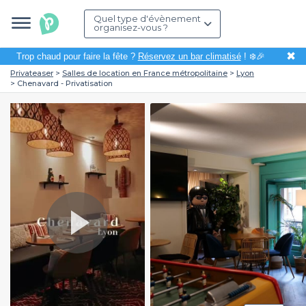
Quel type d'évènement
organisez-vous ?
✖
Trop chaud pour faire la fête ?
Réservez un bar climatisé
! ❄️🎉
Privateaser
Salles de location en France métropolitaine
Lyon
Chenavard - Privatisation
Play