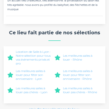
un accueil très chaleureux, très attentionné. la privatisation du salon est
très agréable. nous avons pu profité du babyfoot, des fléchettes et de la
musique
Ce lieu fait partie de nos sélections
Location de Salle à Lyon :
Notre sélection pour tous
Les meilleures salles à
vos événements privés et
louer - Rhône
pro
Les meilleures salles à
Les meilleures salles à
louer pour fêter son
louer pour fêter son
anniversaire - Lyon
anniversaire - Rhône
Les meilleures salles à
Les meilleures salles à
louer pas chères - Lyon
louer pas chères - Rhône