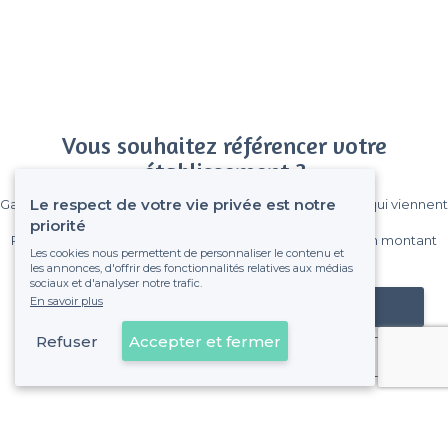
Vous souhaitez référencer votre
établissement ?
Le respect de votre vie privée est notre
Gagnez de nombreux clients parmi le million de visiteurs qui viennent
sur Privateaser chaque mois.
priorité
Pas de commissions et sans engagement, vous payez un montant
Les cookies nous permettent de personnaliser le contenu et
fixe sans risque de voir déraper la facture.
les annonces, d'offrir des fonctionnalités relatives aux médias
sociaux et d'analyser notre trafic.
En savoir plus
Référencer mon établissement
Refuser
Accepter et fermer
Déjà client