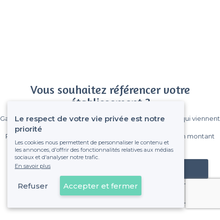
Vous souhaitez référencer votre
établissement ?
Le respect de votre vie privée est notre
Gagnez de nombreux clients parmi le million de visiteurs qui viennent
sur Privateaser chaque mois.
priorité
Pas de commissions et sans engagement, vous payez un montant
Les cookies nous permettent de personnaliser le contenu et
fixe sans risque de voir déraper la facture.
les annonces, d'offrir des fonctionnalités relatives aux médias
sociaux et d'analyser notre trafic.
En savoir plus
Référencer mon établissement
Refuser
Accepter et fermer
Déjà client