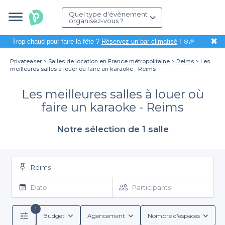
Quel type d'évènement
organisez-vous ?
✖
Trop chaud pour faire la fête ?
Réservez un bar climatisé
! ❄️🎉
Privateaser
Salles de location en France métropolitaine
Reims
Les
meilleures salles à louer où faire un karaoke - Reims
Les meilleures salles à louer où
faire un karaoke - Reims
Notre sélection de 1 salle
Reims
Date
Participants
1
Budget
Agencement
Nombre d'espaces