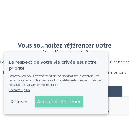
Vous souhaitez référencer votre
établissement ?
Le respect de votre vie privée est notre
Gagnez de nombreux clients parmi le million de visiteurs qui viennent
sur Privateaser chaque mois.
priorité
Pas de commissions et sans engagement, vous payez un montant
Les cookies nous permettent de personnaliser le contenu et
fixe sans risque de voir déraper la facture.
les annonces, d'offrir des fonctionnalités relatives aux médias
sociaux et d'analyser notre trafic.
En savoir plus
Référencer mon établissement
Refuser
Accepter et fermer
Déjà client