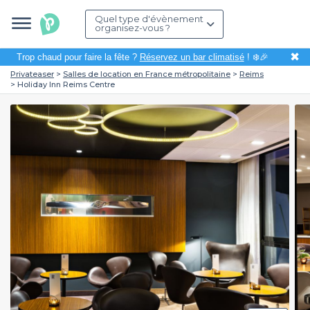
Quel type d'évènement
organisez-vous ?
✖
Trop chaud pour faire la fête ?
Réservez un bar climatisé
! ❄️🎉
Privateaser
Salles de location en France métropolitaine
Reims
Holiday Inn Reims Centre