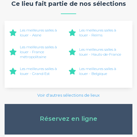
Ce lieu fait partie de nos sélections
Les meilleures salles à
Les meilleures salles à
louer - Aisne
louer - Reims
Les meilleures salles à
Les meilleures salles à
louer - France
louer - Hauts-de-France
métropolitaine
Les meilleures salles à
Les meilleures salles à
louer - Grand Est
louer - Belgique
Voir d'autres sélections de lieux
Réservez en ligne