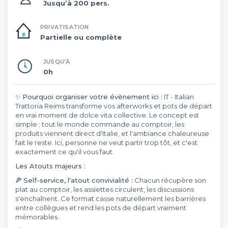
Jusqu’à 200 pers.
PRIVATISATION
Partielle ou complète
JUSQU'À
0h
✨
Pourquoi organiser votre évènement ici :
IT - Italian
Trattoria Reims transforme vos afterworks et pots de départ
en vrai moment de dolce vita collective. Le concept est
simple : tout le monde commande au comptoir, les
produits viennent direct d'Italie, et l'ambiance chaleureuse
fait le reste. Ici, personne ne veut partir trop tôt, et c'est
exactement ce qu'il vous faut.
Les Atouts majeurs :
🍕
Self-service, l'atout convivialité :
Chacun récupère son
plat au comptoir, les assiettes circulent, les discussions
s'enchaînent. Ce format casse naturellement les barrières
entre collègues et rend les pots de départ vraiment
mémorables.