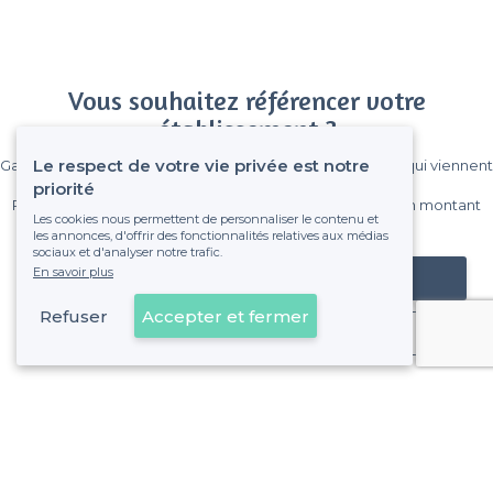
Vous souhaitez référencer votre
établissement ?
Le respect de votre vie privée est notre
Gagnez de nombreux clients parmi le million de visiteurs qui viennent
sur Privateaser chaque mois.
priorité
Pas de commissions et sans engagement, vous payez un montant
Les cookies nous permettent de personnaliser le contenu et
fixe sans risque de voir déraper la facture.
les annonces, d'offrir des fonctionnalités relatives aux médias
sociaux et d'analyser notre trafic.
En savoir plus
Référencer mon établissement
Refuser
Accepter et fermer
Déjà client
À propos de Privateaser