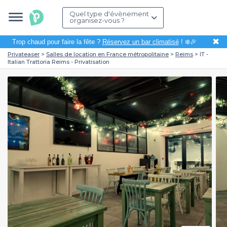
Quel type d'évènement
organisez-vous ?
✖
Trop chaud pour faire la fête ?
Réservez un bar climatisé
! ❄️🎉
Privateaser
Salles de location en France métropolitaine
Reims
IT -
Italian Trattoria Reims - Privatisation