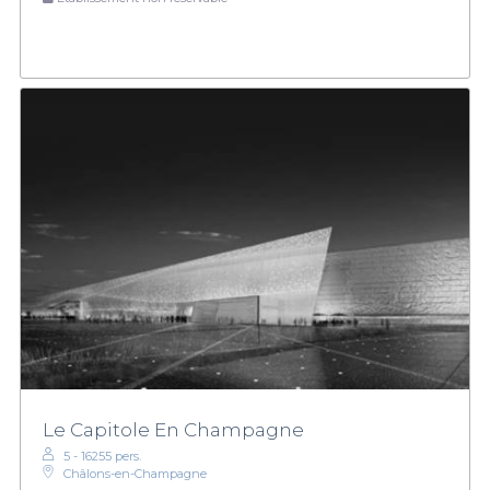
Le Capitole En Champagne
5 - 16255 pers.
Châlons-en-Champagne