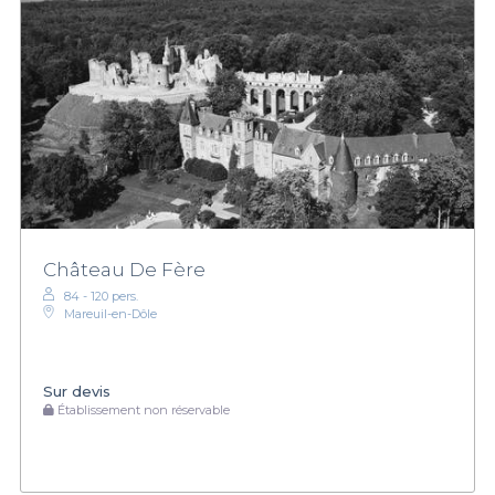
Château De Fère
84 - 120 pers.
Mareuil-en-Dôle
Sur devis
Établissement non réservable