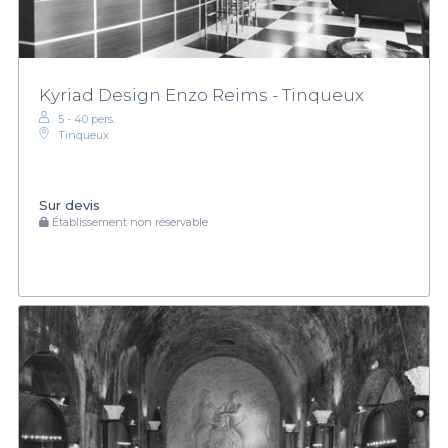
Kyriad Design Enzo Reims - Tinqueux
5 - 40 pers.
Tinqueux
Sur devis
Établissement non réservable