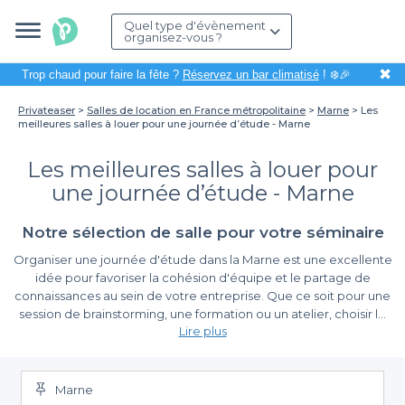
Quel type d'évènement
organisez-vous ?
✖
Trop chaud pour faire la fête ?
Réservez un bar climatisé
! ❄️🎉
Privateaser
Salles de location en France métropolitaine
Marne
Les
meilleures salles à louer pour une journée d’étude - Marne
Les meilleures salles à louer pour
une journée d’étude - Marne
Notre sélection de salle pour votre séminaire
Organiser une journée d'étude dans la Marne est une excellente
idée pour favoriser la cohésion d'équipe et le partage de
connaissances au sein de votre entreprise. Que ce soit pour une
session de brainstorming, une formation ou un atelier, choisir le
Lire plus
bon lieu est essentiel. Nous savons que le cadre dans lequel se
déroulent ces événements peut influencer la productivité et
Simplifiez vos réservations avec Privateaser
l'implication des participants, c'est pourquoi il est crucial de
trouver une salle parfaitement adaptée à vos besoins.
Marne
Grâce à Privateaser, la location de salles pour une journée