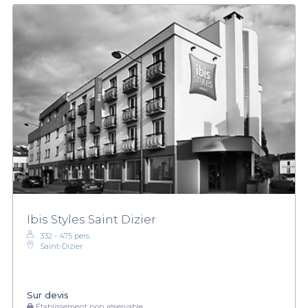
Ibis Styles Saint Dizier
332 - 475 pers.
Saint-Dizier
Sur devis
Établissement non réservable