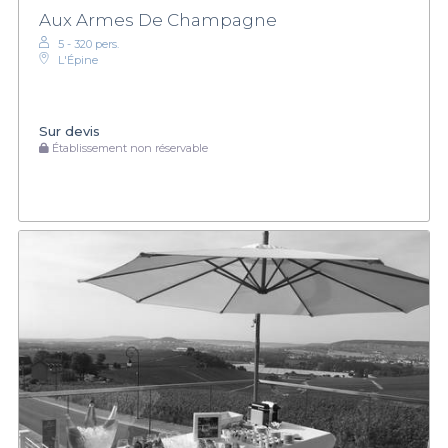
Aux Armes De Champagne
5 - 320 pers.
L'Épine
Sur devis
Établissement non réservable