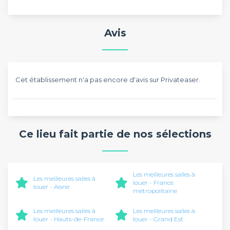
Avis
Cet établissement n'a pas encore d'avis sur Privateaser.
Ce lieu fait partie de nos sélections
Les meilleures salles à
Les meilleures salles à
louer - France
louer - Aisne
métropolitaine
Les meilleures salles à
Les meilleures salles à
louer - Hauts-de-France
louer - Grand Est