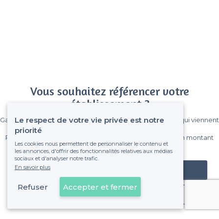
Vous souhaitez référencer votre
établissement ?
Le respect de votre vie privée est notre
Gagnez de nombreux clients parmi le million de visiteurs qui viennent
sur Privateaser chaque mois.
priorité
Pas de commissions et sans engagement, vous payez un montant
Les cookies nous permettent de personnaliser le contenu et
fixe sans risque de voir déraper la facture.
les annonces, d'offrir des fonctionnalités relatives aux médias
sociaux et d'analyser notre trafic.
En savoir plus
Référencer mon établissement
Refuser
Accepter et fermer
Déjà client