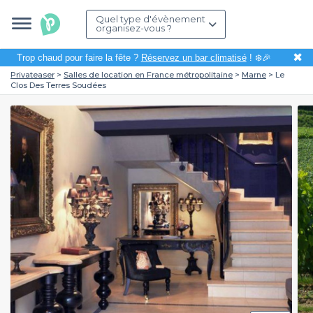
Quel type d'évènement
organisez-vous ?
✖
Trop chaud pour faire la fête ?
Réservez un bar climatisé
! ❄️🎉
Privateaser
Salles de location en France métropolitaine
Marne
Le
Clos Des Terres Soudées