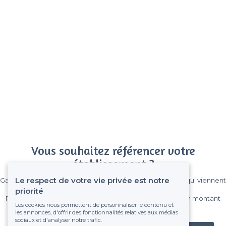
Vous souhaitez référencer votre
établissement ?
Le respect de votre vie privée est notre
Gagnez de nombreux clients parmi le million de visiteurs qui viennent
sur Privateaser chaque mois.
priorité
Pas de commissions et sans engagement, vous payez un montant
Les cookies nous permettent de personnaliser le contenu et
fixe sans risque de voir déraper la facture.
les annonces, d'offrir des fonctionnalités relatives aux médias
sociaux et d'analyser notre trafic.