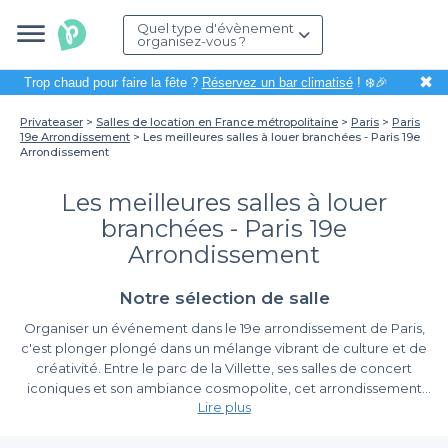
Quel type d'évènement
organisez-vous ?
✖
Trop chaud pour faire la fête ?
Réservez un bar climatisé
! ❄️🎉
Privateaser
Salles de location en France métropolitaine
Paris
Paris
19e Arrondissement
Les meilleures salles à louer branchées - Paris 19e
Arrondissement
Les meilleures salles à louer
branchées - Paris 19e
Arrondissement
Notre sélection de salle
Organiser un événement dans le 19e arrondissement de Paris,
c'est plonger plongé dans un mélange vibrant de culture et de
créativité. Entre le parc de la Villette, ses salles de concert
iconiques et son ambiance cosmopolite, cet arrondissement
Lire plus
offre un cadre idéal pour toutes vos réceptions, qu'il s'agisse
d'un atelier, d'une soirée d'entreprise, ou d'un anniversaire. La
La simplicité de la réservation avec Privateaser