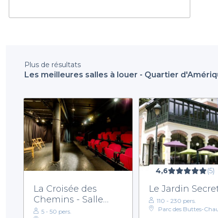
Plus de résultats
Les meilleures salles à louer - Quartier d'Amériq
4,6
(5)
La Croisée des
Le Jardin Secre
Chemins - Salle
110 - 230 pers.
Belleville
Parc des Buttes-Ch
5 - 50 pers.