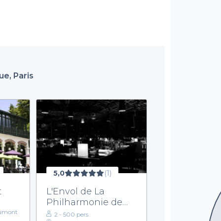
ue, Paris
5,0
(1)
t
L'Envol de La
Philharmonie de
Paris
aumont
2 - 500 pers.