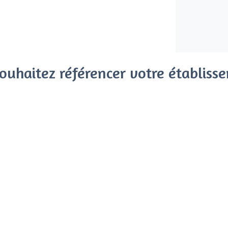
ouhaitez référencer votre établiss
x clients parmi le million de visiteurs qui viennent sur Privat
 sans engagement, vous payez un montant fixe sans risque de vo
Référencer mon établissement
Déjà client
Quartier d'Amérique - Types 
<
Les meilleures salles à louer - Quartie
Les meilleures salles à louer de nuit - 