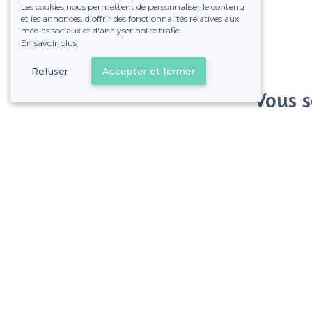
Les cookies nous permettent de personnaliser le contenu
et les annonces, d'offrir des fonctionnalités relatives aux
médias sociaux et d'analyser notre trafic.
En savoir plus
Refuser
Accepter et fermer
Vous s
Gagnez de nombreu
Pas de commissions et
Quartier d'Amérique - Alentours
<
Les meilleures salles à louer branchées - Paris 19e Arrondissement