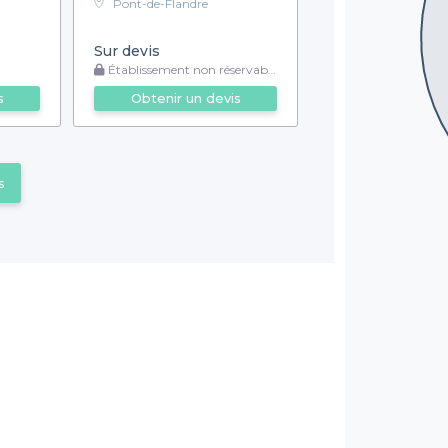
Pont-de-Flandre
Sur devis
Établissement non réservable
s
Obtenir un devis
s