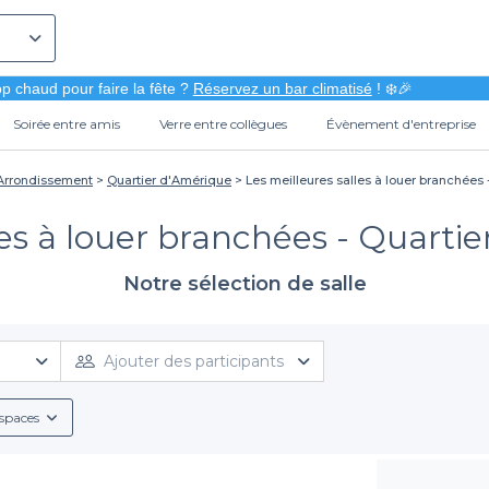
p chaud pour faire la fête ?
Réservez un bar climatisé
! ❄️🎉
Soirée entre amis
Verre entre collègues
Évènement d'entreprise
 Arrondissement
Quartier d'Amérique
Les meilleures salles à louer branchées 
les à louer branchées - Quartie
Notre sélection de salle
Ajouter des participants
spaces