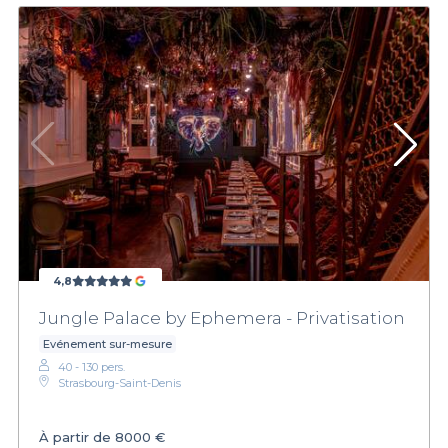
4,8
Jungle Palace by Ephemera - Privatisation
Evénement sur-mesure
40 - 130 pers.
Strasbourg-Saint-Denis
À partir de
8000 €