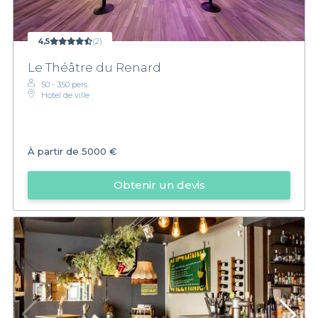
4,5
(2)
Le Théâtre du Renard
50 - 350 pers.
Hotel de ville
À partir de
5000 €
Obtenir un devis