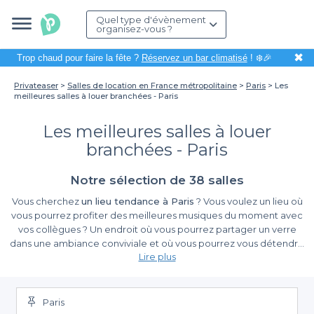
Quel type d'évènement
organisez-vous ?
✖
Trop chaud pour faire la fête ?
Réservez un bar climatisé
! ❄️🎉
Privateaser
Salles de location en France métropolitaine
Paris
Les
meilleures salles à louer branchées - Paris
Les meilleures salles à louer
branchées - Paris
Notre sélection de 38 salles
Vous cherchez
un lieu tendance à Paris
? Vous voulez un lieu où
vous pourrez profiter des meilleures musiques du moment avec
vos collègues ? Un endroit où vous pourrez partager un verre
dans une ambiance conviviale et où vous pourrez vous détendre
Lire plus
? Vous êtes en charge de l'organisation de la prochaine soirée
d'entreprise et vous voulez trouver un lieu huppé de la capitale
pour l'occasion ? Vous voulez organiser la fête d'anniversaire
d'un de vos collègues dans un coin tendance de la ville lumière ?
Paris
Privateaser a ce qu'il vous faut. On vous propose
notre top des