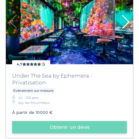
4,7
Under The Sea by Ephemera -
Privatisation
Evénement sur-mesure
40 - 200 pers.
Issy-les-Moulineaux
À partir de
10000 €
Obtenir un devis