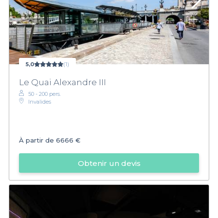
5,0
(1)
Le Quai Alexandre III
50 - 200 pers.
Invalides
À partir de
6666 €
Obtenir un devis