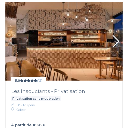
5,0
(12)
Les Insouciants - Privatisation
Privatisation sans modération
50 - 120 pers.
Odéon
À partir de
1666 €