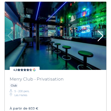
4,5
Merry Club - Privatisation
Club
5 - 200 pers.
Les Halles
À partir de
833 €