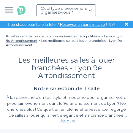
Quel type d'évènement
organisez-vous ?
✖
Trop chaud pour faire la fête ?
Réservez un bar climatisé
! ❄️🎉
Privateaser
Salles de location en France métropolitaine
Lyon
Lyon
9e Arrondissement
Les meilleures salles à louer branchées - Lyon 9e
Arrondissement
Les meilleures salles à louer
branchées - Lyon 9e
Arrondissement
Notre sélection de 1 salle
À la recherche d'un lieu stylé et moderne pour organiser votre
prochain événement dans le 9e arrondissement de Lyon ? Ne
cherchez plus ! Ce quartier, en pleine effervescence, regorge
de salles à louer qui allient élégance et ambiance branchée.
Lire plus
Que ce soit pour un anniversaire, une soirée d'entreprise ou un
événement privé, le 9e arrondissement vous offre une multitude
Une variété de lieux tendance