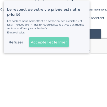
établissement ?
Le respect de votre vie privée est notre
Gagnez de nombreux clients parmi le million de visiteurs qui viennent
sur Privateaser chaque mois.
priorité
Pas de commissions et sans engagement, vous payez un montant
Les cookies nous permettent de personnaliser le contenu et
fixe sans risque de voir déraper la facture.
les annonces, d'offrir des fonctionnalités relatives aux médias
sociaux et d'analyser notre trafic.
En savoir plus
Référencer mon établissement
Refuser
Accepter et fermer
Déjà client
Lyon 9e Arrondissement - Alentours
<
Les meilleures salles à louer branchées - Lyon
>
Les meilleures salles à louer branchées - Rochecardon - 
>
Les meilleures salles à louer branchées - Saint-Rambert -