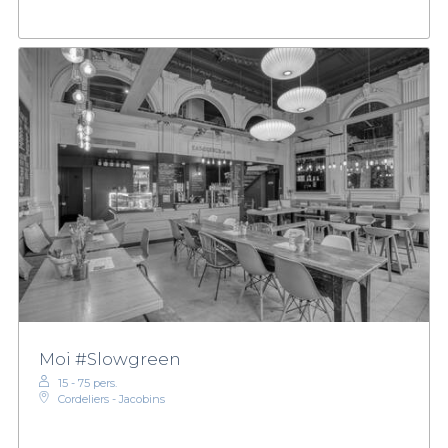
Moi #Slowgreen
15 - 75 pers.
Cordeliers - Jacobins