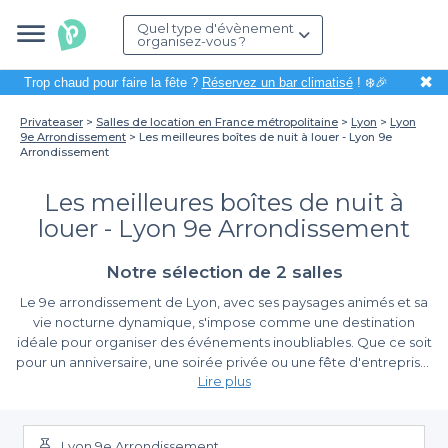
Quel type d'évènement
organisez-vous ?
✖
Trop chaud pour faire la fête ?
Réservez un bar climatisé
! ❄️🎉
Privateaser
Salles de location en France métropolitaine
Lyon
Lyon
9e Arrondissement
Les meilleures boîtes de nuit à louer - Lyon 9e
Arrondissement
Les meilleures boîtes de nuit à
louer - Lyon 9e Arrondissement
Notre sélection de 2 salles
Le 9e arrondissement de Lyon, avec ses paysages animés et sa
vie nocturne dynamique, s'impose comme une destination
idéale pour organiser des événements inoubliables. Que ce soit
pour un anniversaire, une soirée privée ou une fête d'entreprise,
Lire plus
la location d'une boîte de nuit dans ce quartier promet des
moments mémorables et une ambiance électrisante.
Pourquoi choisir une boîte de nuit à Lyon 9e ?
Lyon 9e Arrondissement