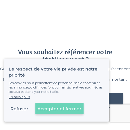
Vous souhaitez référencer votre
établissement ?
Le respect de votre vie privée est notre
Gagnez de nombreux clients parmi le million de visiteurs qui viennent
sur Privateaser chaque mois.
priorité
Pas de commissions et sans engagement, vous payez un montant
Les cookies nous permettent de personnaliser le contenu et
fixe sans risque de voir déraper la facture.
les annonces, d'offrir des fonctionnalités relatives aux médias
sociaux et d'analyser notre trafic.
En savoir plus
Référencer mon établissement
Refuser
Accepter et fermer
Déjà client