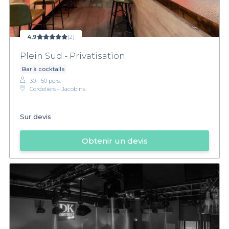
4,9
(2)
Plein Sud - Privatisation
Bar à cocktails
30 - 50 pers.
Cordeliers – Jacobins
Sur devis
Obtenir un devis