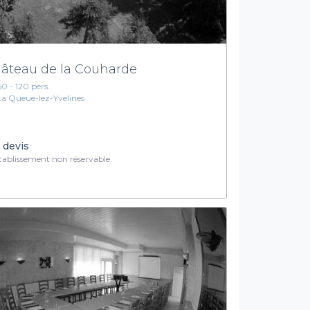
âteau de la Couharde
60 - 120 pers.
La Queue-lez-Yvelines
 devis
ablissement non réservable