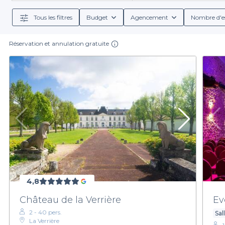
Tous les filtres
Budget
Agencement
Nombre d'e
Réservation et annulation gratuite
4,8
Château de la Verrière
Ev
2 - 40 pers.
Sal
La Verrière