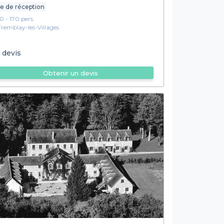
le de réception
10 - 170 pers.
Tremblay-les-Villages
 devis
Obtenir un devis