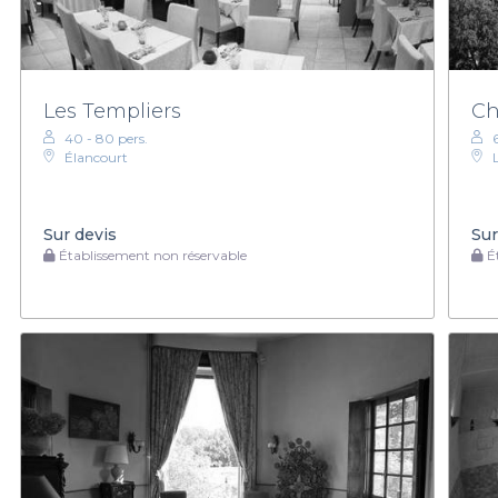
Les Templiers
Ch
40 - 80 pers.
Élancourt
Sur devis
Sur
Établissement non réservable
Ét