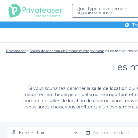
Quel type d'évènement
organisez-vous ?
Tro
Privateaser
Salles de location en France métropolitaine
Les meilleures sal
Les me
Si vous souhaitez dénicher la
salle de location
qui 
département héberge un patrimoine important et de
nombre de salles de location de charme, vous trouvere
vous aurez choisi, vous profiterez d’un événement c
désirez, vous pouvez faire appel à des prestataires po
nombreuses salles
Eure-et-Loir
Ajouter une date