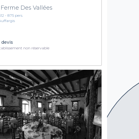
 Ferme Des Vallées
612 - 875 pers.
Auffargis
 devis
ablissement non réservable