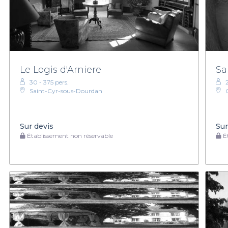
Le Logis d'Arniere
Sa
30 - 375 pers.
Saint-Cyr-sous-Dourdan
Sur devis
Sur
Établissement non réservable
Ét