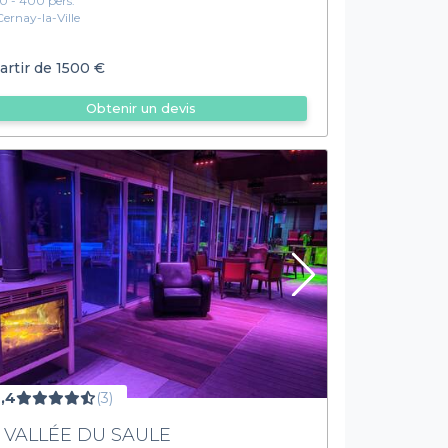
10 - 400 pers.
Cernay-la-Ville
artir de
1500 €
Obtenir un devis
,4
(3)
 VALLÉE DU SAULE