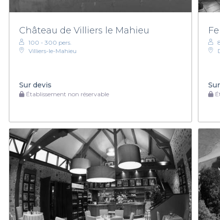
Château de Villiers le Mahieu
Fe
100 - 300 pers.
Villiers-le-Mahieu
Sur devis
Sur
Établissement non réservable
Ét