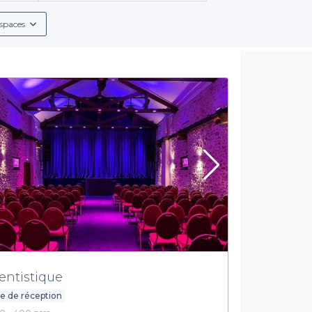
spaces
entistique
le de réception