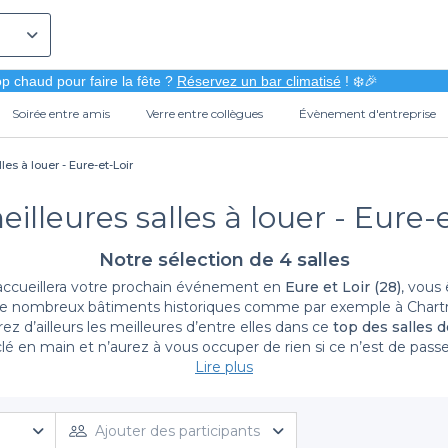
p chaud pour faire la fête ?
Réservez un bar climatisé
! ❄️🎉
Soirée entre amis
Verre entre collègues
Évènement d'entreprise
les à louer - Eure-et-Loir
illeures salles à louer - Eure-
Notre sélection de 4 salles
accueillera votre prochain événement en
Eure et Loir (28)
, vous
 nombreux bâtiments historiques comme par exemple à Chartre
z d’ailleurs les meilleures d’entre elles dans ce
top des salles d
lé en main et n’aurez à vous occuper de rien si ce n’est de pas
ur la restauration ou encore pour les animations. Vous l’aurez co
Lire plus
 de location et très certainement celle qui accueillera votre p
Ajouter des participants