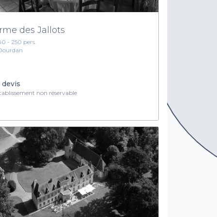
rme des Jallots
80 - 250 pers.
Dourdan
 devis
ablissement non réservable