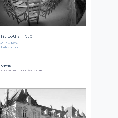
int Louis Hotel
20 - 40 pers.
Châteaudun
 devis
ablissement non réservable