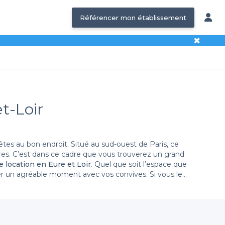
Référencer mon établissement
✖
et-Loir
 êtes au bon endroit. Situé au sud-ouest de Paris, ce
s. C’est dans ce cadre que vous trouverez un grand
e location en Eure et Loir
. Quel que soit l’espace que
ser un agréable moment avec vos convives. Si vous le
mpris, le département de l’Eure et Loir vous propose de
rochain événement.