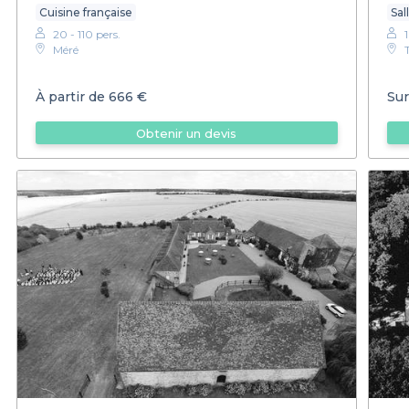
Cuisine française
Sal
20 - 110 pers.
Méré
À partir de
666 €
Sur
Obtenir un devis