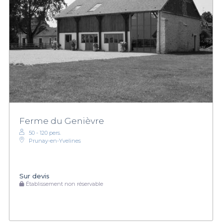
Ferme du Genièvre
50 - 120 pers.
Prunay-en-Yvelines
Sur devis
Établissement non réservable