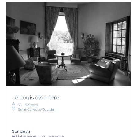
Le Logis d'Arniere
30 - 375 pers.
Saint-Cyr-sous-Dourdan
Sur devis
Établissement non réservable