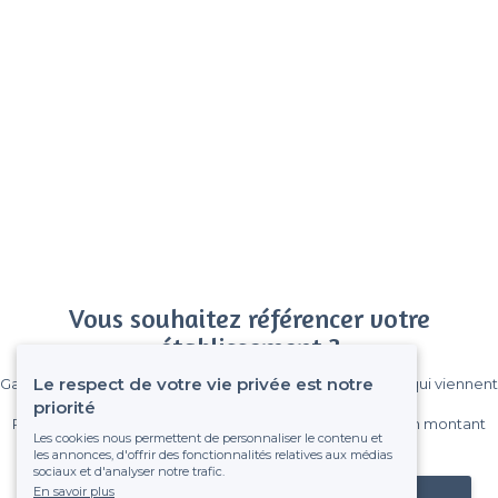
Vous souhaitez référencer votre
établissement ?
Le respect de votre vie privée est notre
Gagnez de nombreux clients parmi le million de visiteurs qui viennent
sur Privateaser chaque mois.
priorité
Pas de commissions et sans engagement, vous payez un montant
Les cookies nous permettent de personnaliser le contenu et
fixe sans risque de voir déraper la facture.
les annonces, d'offrir des fonctionnalités relatives aux médias
sociaux et d'analyser notre trafic.
En savoir plus