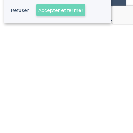
Référencer mon établissement
Refuser
Accepter et fermer
Déjà client
Eure-et-Loir - Types de lieux
<
Les meilleures salles à louer - Eure-et-Loir
Les meilleures salles à louer où jouer au ping-pong - Eure-
Les meilleures salles des fêtes - Eure-et-Loir
À propos de Privateaser
Privateaser Media