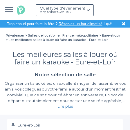
Quel type d'évènement
organisez-vous ?
✖
Trop chaud pour faire la fête ?
Réservez un bar climatisé
! ❄️🎉
Privateaser
Salles de location en France métropolitaine
Eure-et-Loir
Les meilleures salles à louer où faire un karaoke - Eure-et-Loir
Les meilleures salles à louer où
faire un karaoke - Eure-et-Loir
Notre sélection de salle
Organiser un karaoké est un excellent moyen de rassembler vos
amis, vos collègues ou votre famille autour d’un moment festif et
convivial. Que ce soit pour célébrer un anniversaire, un pot de
départ ou tout simplement pour passer une soirée agréable,
Lire plus
trouver la salle idéale pour accueillir cet événement peut
s’avérer être un défi. Heureusement, dans l'Eure-et-Loir, nous
La facilité d'utilisation de Privateaser
avons répertorié pour vous les meilleures salles à louer
spécialement adaptées pour un karaoké.
Eure-et-Loir
Avec Privateaser, la planification de votre karaoké devient un