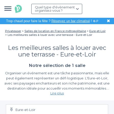
Quel type d'évènement
organisez-vous ?
✖
Trop chaud pour faire la fête ?
Réservez un bar climatisé
! ❄️🎉
Privateaser
Salles de location en France métropolitaine
Eure-et-Loir
Les meilleures salles à louer avec une terrasse - Eure-et-Loir
Les meilleures salles à louer avec
une terrasse - Eure-et-Loir
Notre sélection de 1 salle
Organiser un événement est une tâche passionnante, mais elle
peut également représenter un défi logistique. L'Eure-et-Loir,
avec ses paysages enchanteurs et son riche patrimoine, est une
destination idéale pour accueillir vos moments mémorables.
Lire plus
Que ce soit pour un anniversaire, un mariage ou un séminaire
professionnel, avoir une salle avec terrasse peut vraiment faire la
Des options variées à portée de main
différence. Imaginez vos invités profitant des belles soirées d'été
sur une terrasse bien aménagée, tout en admirant la nature
Eure-et-Loir
Grâce à Privateaser, réserver une salle à louer avec terrasse en
environnante ou en se laissant charmer par un coucher de soleil