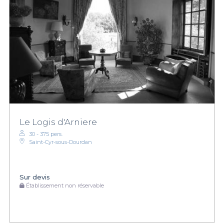
Le Logis d'Arniere
30 - 375 pers.
Saint-Cyr-sous-Dourdan
Sur devis
Établissement non réservable