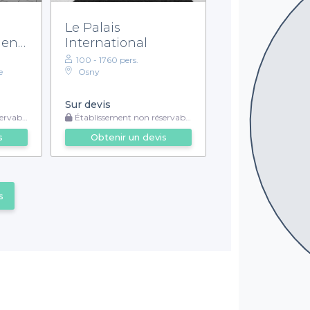
Le Palais
uen
International
100 - 1760 pers.
e
Osny
Sur devis
rvable
Établissement non réservable
s
Obtenir un devis
s