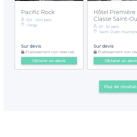
Pacific Rock
Hôtel Première
Classe Saint-O
120 - 200 pers.
L'Aumone
Cergy
25 - 50 pers.
Saint-Ouen l'Aumôn
Sur devis
Sur devis
Établissement non réservable
Établissement non rése
Obtenir un devis
Obtenir un devi
Plus de résultat