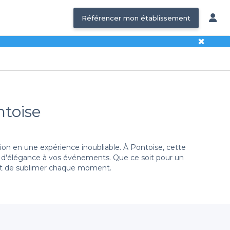
Référencer mon établissement
✖
ntoise
n en une expérience inoubliable. À Pontoise, cette
he d'élégance à vos événements. Que ce soit pour un
tent de sublimer chaque moment.
versité de choix
, notamment des châteaux ayant des
ous vous offrons des informations détaillées sur les