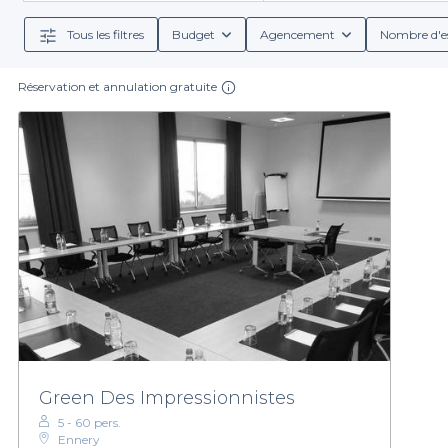
conditions de réservation, ainsi que sur les services
pourrez a
Tous les filtres
Budget
Agencement
Nombre d'e
Réservation et annulation gratuite
Louer un château à Pontoise ne se limite pas qu’à un 
cadre inspirant pour un séminaire, chaque château a s
avec votre vision. Nous somme
Ne laissez pas le choix du lieu de votre événement au 
faites le premier pas vers une célébrati
Green Des Impressionnistes
5 - 60 pers.
Ennery