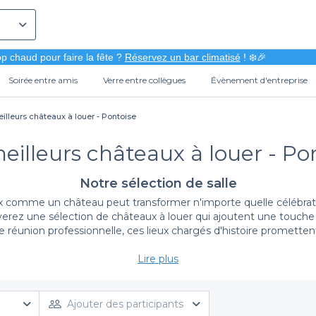
p chaud pour faire la fête ?
Réservez un bar climatisé
! ❄️🎉
Soirée entre amis
Verre entre collègues
Évènement d'entreprise
illeurs châteaux à louer - Pontoise
eilleurs châteaux à louer - Po
Notre sélection de salle
omme un château peut transformer n'importe quelle célébratio
ouverez une sélection de châteaux à louer qui ajoutent une touc
e réunion professionnelle, ces lieux chargés d'histoire promet
Lire plus
Simplifiez vos réservations avec Privateaser
ontoise devient un jeu d'enfant. Notre plateforme propose une
di
 qu'il s'agisse d'un petit comité ou d'un grand rassemblement. N
Ajouter des participants