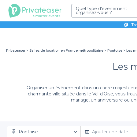
Quel type d'évènement
organisez-vous ?
Tro
Privateaser
Salles de location en France métropolitaine
Pontoise
Les me
Les m
Organiser un événement dans un cadre majestueux c
charmante ville située dans le Val-d'Oise, vous tr
mariage, un anniversaire ou un
Grâce à Privateaser, la réservation de châteaux à P
Pontoise
configurations variées pour répondre à vos besoins,
Ajouter une date