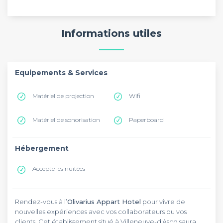
Informations utiles
Equipements & Services
Matériel de projection
Wifi
Matériel de sonorisation
Paperboard
Hébergement
Accepte les nuitées
Rendez-vous à l’
Olivarius Appart Hotel
pour vivre de
nouvelles expériences avec vos collaborateurs ou vos
clients. Cet établissement situé à Villeneuve-d'Ascq saura