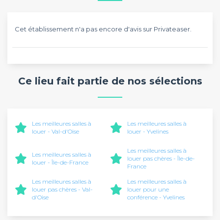
Cet établissement n'a pas encore d'avis sur Privateaser.
Ce lieu fait partie de nos sélections
Les meilleures salles à
Les meilleures salles à
louer - Val-d'Oise
louer - Yvelines
Les meilleures salles à
Les meilleures salles à
louer pas chères - Île-de-
louer - Île-de-France
France
Les meilleures salles à
Les meilleures salles à
louer pas chères - Val-
louer pour une
d'Oise
conférence - Yvelines