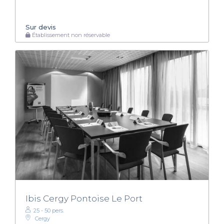
Sur devis
Établissement non réservable
Ibis Cergy Pontoise Le Port
25 - 50 pers.
Cergy