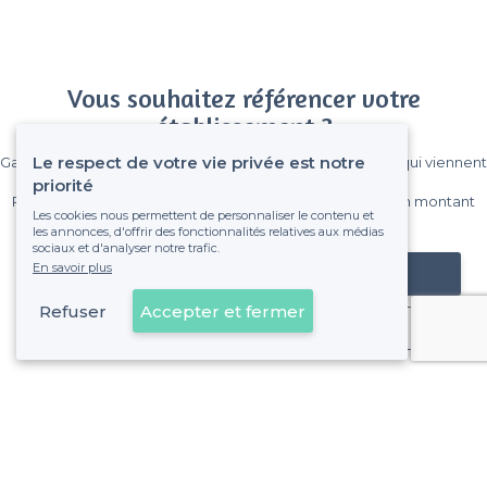
Vous souhaitez référencer votre
établissement ?
Le respect de votre vie privée est notre
Gagnez de nombreux clients parmi le million de visiteurs qui viennent
sur Privateaser chaque mois.
priorité
Pas de commissions et sans engagement, vous payez un montant
Les cookies nous permettent de personnaliser le contenu et
fixe sans risque de voir déraper la facture.
les annonces, d'offrir des fonctionnalités relatives aux médias
sociaux et d'analyser notre trafic.
En savoir plus
Référencer mon établissement
Refuser
Accepter et fermer
Déjà client
À propos de Privateaser