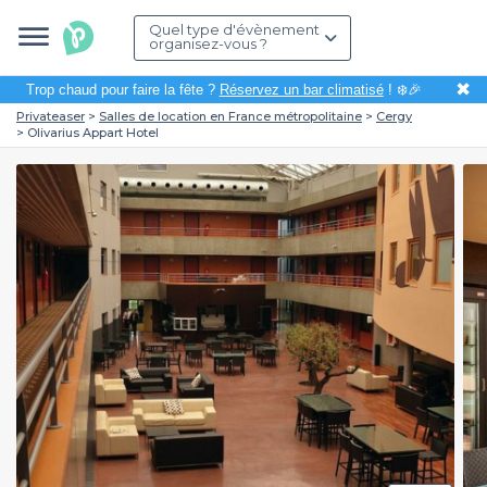
Quel type d'évènement
organisez-vous ?
✖
Trop chaud pour faire la fête ?
Réservez un bar climatisé
! ❄️🎉
Privateaser
Salles de location en France métropolitaine
Cergy
Olivarius Appart Hotel