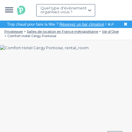
Quel type d'évènement
organisez-vous ?
✖
Trop chaud pour faire la fête ?
Réservez un bar climatisé
! ❄️🎉
Privateaser
Salles de location en France métropolitaine
Val-d'Oise
Comfort Hotel Cergy Pontoise