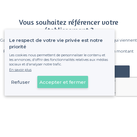
Vous souhaitez référencer votre
établissement ?
Le respect de votre vie privée est notre
Gagnez de nombreux clients parmi le million de visiteurs qui viennent
sur Privateaser chaque mois.
priorité
Pas de commissions et sans engagement, vous payez un montant
Les cookies nous permettent de personnaliser le contenu et
fixe sans risque de voir déraper la facture.
les annonces, d'offrir des fonctionnalités relatives aux médias
sociaux et d'analyser notre trafic.
En savoir plus
Référencer mon établissement
Refuser
Accepter et fermer
Déjà client
À propos de Privateaser