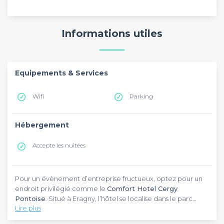
Informations utiles
Equipements & Services
Wifi
Parking
Hébergement
Accepte les nuitées
Pour un évènement d’entreprise fructueux, optez pour un
endroit privilégié comme le
Comfort Hotel Cergy
Pontoise
. Situé à Eragny, l’hôtel se localise dans le parc
Lire plus
d’activités des Bellevues. Vous pouvez facilement le
rejoindre via la ligne A du RER jusqu’à la gare de Neuville
C’est dans un cadre élégant et moderne que le
Comfort