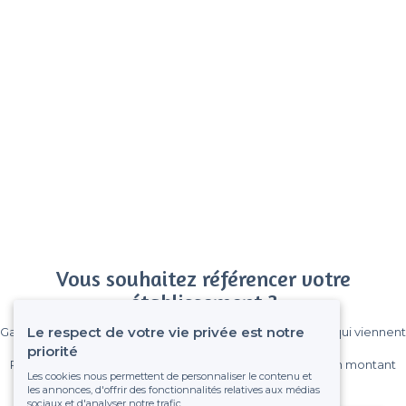
Vous souhaitez référencer votre
établissement ?
Le respect de votre vie privée est notre
Gagnez de nombreux clients parmi le million de visiteurs qui viennent
sur Privateaser chaque mois.
priorité
Pas de commissions et sans engagement, vous payez un montant
Les cookies nous permettent de personnaliser le contenu et
fixe sans risque de voir déraper la facture.
les annonces, d'offrir des fonctionnalités relatives aux médias
sociaux et d'analyser notre trafic.