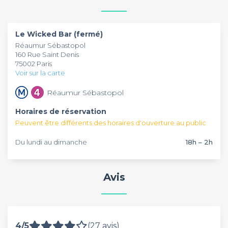
cocktails dans une ambiance lounge, musicale sous un
décor moderne et métallique. La particularité du Wicked
Cet établissement se prête parfaitement aux enterrements
Bar ? Les performances de pole dance d'artistes
de vie de garçon/jeune fille et aux anniversaires originaux
Le Wicked Bar (fermé)
professionnels ! Et n'oubliez pas de profiter du happy hour
alors n'attendez plus pour réserver quelques tables ou de
Réaumur Sébastopol
de 18h à 21h du mardi au samedi !
privatiser l'établissement en entier !
160 Rue Saint Denis
75002 Paris
Voir sur la carte
Réaumur Sébastopol
Horaires de réservation
Peuvent être différents des horaires d'ouverture au public
Du lundi au dimanche
18h – 2h
Avis
4/5
(27 avis)