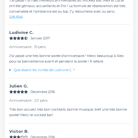
J'ai passé l'un des meilleurs anniversaires au Wicked Bar, Alex et Lucie
ont été géniaux, accueillants et Pro ! La formule de réserevartion est très
convenable et l'ambiance est au top. J'y retournerai avec ou sans
Lire plus
evenement. Merci pour tout !
Ludivine C.
∙ Janvier 2017
Anniversaire ∙ 15 pers.
J'ai passé une très bonne soirée d'anniversaire ! Merci beaucoup à Alex
pour sa bienveillance avant et pendant la soirée ! À refaire
Que disent les invités de Ludivine C. ?
Julien G.
∙ Décembre 2016
Anniversaire ∙ 20 pers.
Très bon accueil, très bon cocktails, bonne musique, bref une très bonne
soirée! Merci le wicked bar!
Victor B.
∙ Décembre 2016