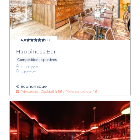
4,8
(166)
Happiness Bar
Compétitions sportives
1 - 100 pers.
Châtelet
€
Économique
Privateaser : Cocktail à 5€ / Pinte de bière à 4€