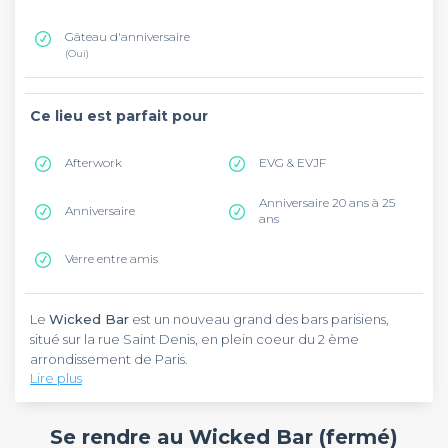
Gâteau d'anniversaire
(Oui)
Ce lieu est parfait pour
Afterwork
EVG & EVJF
Anniversaire 20 ans à 25
Anniversaire
ans
Verre entre amis
Le
Wicked Bar
est un nouveau grand des bars parisiens,
situé sur la rue Saint Denis, en plein coeur du 2 ème
arrondissement de Paris.
Lire plus
Ce
bar à cocktail
, à deux pas du métro Réaumur-
Sébastopol, vous proposera de nombreuses combinaisons
Se rendre au Wicked Bar (fermé)
inattendues qui vous séduiront les papilles ! Sirotez vos