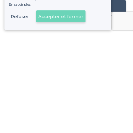
En savoir plus
Référencer mon établissement
Refuser
Accepter et fermer
Déjà client
À propos de Privateaser
Privateaser Media
Privateaser en Espagne
Aide
Référencer mon établissement
Politique de protection des données
Conditions générales d'utilisation