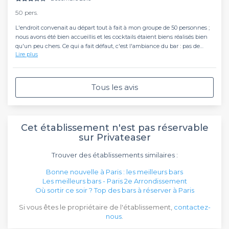
50 pers.
L'endroit convenait au départ tout à fait à mon groupe de 50 personnes ;
nous avons été bien accueillis et les cocktails étaient biens réalisés bien
qu'un peu chers. Ce qui a fait défaut, c'est l'ambiance du bar : pas de
Lire plus
show de Pole Dance pourtant annoncé ; à part notre groupe seuls à peine
une dizaine de personnes et surtout, un soundsystem désastreux avec
une playlist à revoir. Tout ceci a fait qu'au fur à mesure que la soirée
s'avançait, nous nous sommes vite lassés : nous voulions danser, nous ne
Tous les avis
pouvions pas. D'où une certaine frustration et un départ prématuré.
Cet établissement n'est pas réservable
sur Privateaser
Trouver des établissements similaires :
Bonne nouvelle à Paris : les meilleurs bars
Les meilleurs bars - Paris 2e Arrondissement
Où sortir ce soir ? Top des bars à réserver à Paris
Si vous êtes le propriétaire de l'établissement,
contactez-
nous
.