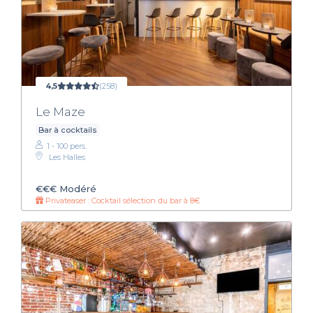
4,5
(258)
Le Maze
Bar à cocktails
1 - 100 pers.
Les Halles
€€€
Modéré
Privateaser : Cocktail sélection du bar à 8€