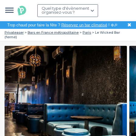
Quel type d'évènement
organisez-vous ?
✖
Trop chaud pour faire la fête ?
Réservez un bar climatisé
! ❄️🎉
Privateaser
Bars en France métropolitaine
Paris
Le Wicked Bar
(fermé)