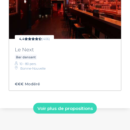
4,4
(406)
Le Next
Bar dansant
10 - 80 pers.
Bonne-Nouvelle
€€€
Modéré
Voir plus de propositions