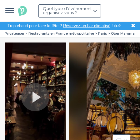
Quel type d'évènement
organisez-vous ?
✖
Trop chaud pour faire la fête ?
Réservez un bar climatisé
! ❄️🎉
Privateaser
Restaurants en France métropolitaine
Paris
Ober Mamma
Play