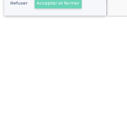
Refuser
Accepter et fermer
Déjà client
À propos de Privateaser
Privateaser Media
Privateaser en Espagne
Aide
Référencer mon établissement
Politique de protection des données
Conditions générales d'utilisation
Nous contacter