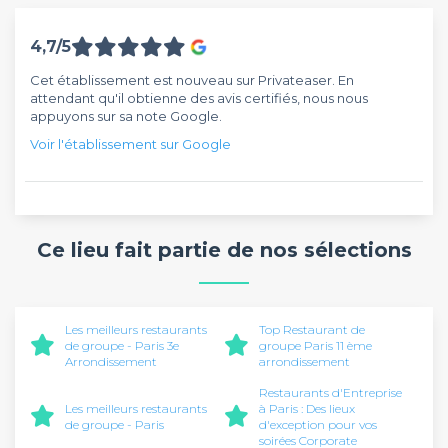
4,7/5
Cet établissement est nouveau sur Privateaser. En
attendant qu'il obtienne des avis certifiés, nous nous
appuyons sur sa note Google.
Voir l'établissement sur Google
Ce lieu fait partie de nos sélections
Les meilleurs restaurants
Top Restaurant de
de groupe - Paris 3e
groupe Paris 11 ème
Arrondissement
arrondissement
Restaurants d'Entreprise
Les meilleurs restaurants
à Paris : Des lieux
de groupe - Paris
d'exception pour vos
soirées Corporate