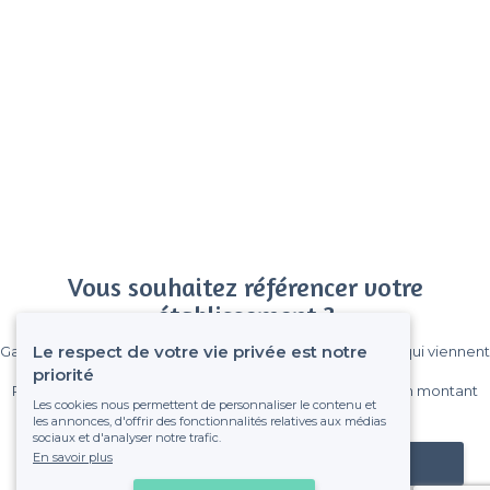
Vous souhaitez référencer votre
établissement ?
Le respect de votre vie privée est notre
Gagnez de nombreux clients parmi le million de visiteurs qui viennent
sur Privateaser chaque mois.
priorité
Pas de commissions et sans engagement, vous payez un montant
Les cookies nous permettent de personnaliser le contenu et
fixe sans risque de voir déraper la facture.
les annonces, d'offrir des fonctionnalités relatives aux médias
sociaux et d'analyser notre trafic.
En savoir plus
Référencer mon établissement