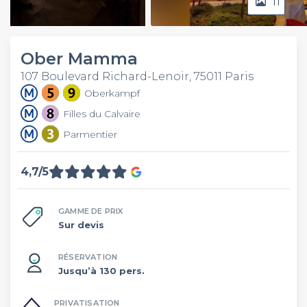
11
Video
Ober Mamma
107 Boulevard Richard-Lenoir, 75011 Paris
Oberkampf
Filles du Calvaire
Parmentier
4,7/5
GAMME DE PRIX
Sur devis
RÉSERVATION
Jusqu’à 130 pers.
PRIVATISATION