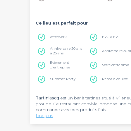
Ce lieu est parfait pour
Afterwork
EVG & EVJF
Anniversaire 20 ans
Anniversaire 30 a
à 25 ans
Évènement
Verre entre amis
d'entreprise
Summer Party
Repas d'équipe
Tartin'ascq
est un bar à tartines situé à Ville
groupe. Ce restaurant convivial propose une c
commande avec des produits frais.
Lire plus
Tartin'ascq
séduit par son concept familial et 
personnalisables selon vos goûts, avec des op