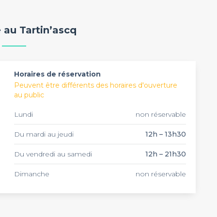
e avec baby-foot, créant une ambiance décontractée
 pour vos repas de groupe. Cette adresse authentique
 au Tartin’ascq
ées entre amis dans une atmosphère chaleureuse et
alité parfaite pour vos événements privés.
Horaires de réservation
Peuvent être différents des horaires d'ouverture
au public
Lundi
non réservable
Du mardi au jeudi
12h – 13h30
Du vendredi au samedi
12h – 21h30
Dimanche
non réservable