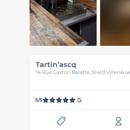
Play
Video
Tartin’ascq
74 Rue Gaston Baratte, 59493 Villeneuv
5/5