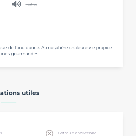
Festive
sique de fond douce. Atmosphère chaleureuse propice
rtines gourmandes.
ations utiles
ns
Gâteau d'anniversaire