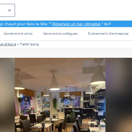
p chaud pour faire la fête ?
Réservez un bar climatisé
! ❄️🎉
Soirée entre amis
Verre entre collègues
Évènement d'entreprise
uve-d'Ascq
Tartin’ascq