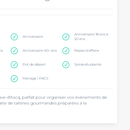
Anniversaire 18 ans à
Anniversaire
20 ans
ns
Anniversaire 40+ ans
Repas d'affaire
Pot de départ
Soirée étudiante
Mariage / PACS
neuve-d'Ascq, parfait pour organiser vos événements de
arte de tartines gourmandes préparées à la
sa capacité d'adaptation. Les tartines sont entièrement
tions végétariennes disponibles. L'établissement