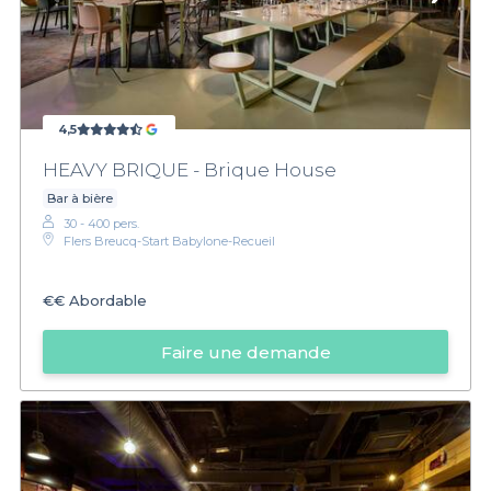
4,5
HEAVY BRIQUE - Brique House
Bar à bière
30 - 400 pers.
Flers Breucq-Start Babylone-Recueil
€€
Abordable
Faire une demande