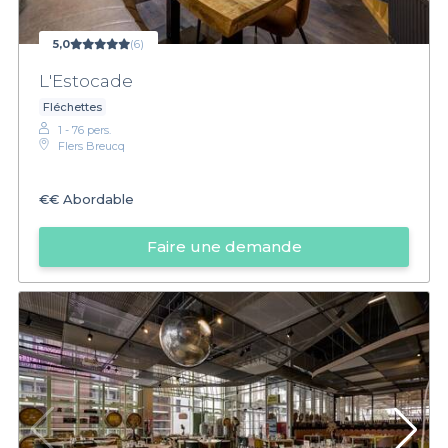
5,0
(6)
L'Estocade
Fléchettes
1 - 76 pers.
Flers Breucq
€€
Abordable
Faire une demande