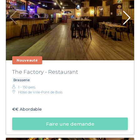
Nouveauté
The Factory - Restaurant
Brasserie
1 - 150 pers.
Hôtel de Ville-Pont de Bois
€€
Abordable
Faire une demande