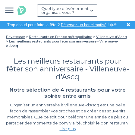
Quel type d'évènement
organisez-vous ?
✖
Trop chaud pour faire la fête ?
Réservez un bar climatisé
! ❄️🎉
Privateaser
Restaurants en France métropolitaine
Villeneuve-d'Ascq
Les meilleurs restaurants pour fêter son anniversaire - Villeneuve-
d'Ascq
Les meilleurs restaurants pour
fêter son anniversaire - Villeneuve-
d'Ascq
Notre sélection de 4 restaurants pour votre
soirée entre amis
Organiser un anniversaire à Villeneuve-d'Ascq est une belle
façon de rassembler vos proches et de créer des souvenirs
mémorables. Que ce soit pour célébrer une année de plus ou
partager des moments de convivialité, choisir le bon restaurant
Lire plus
est essentiel. C'est ici que Privateaser intervient pour vous