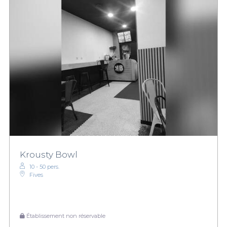
Krousty Bowl
10 - 50 pers.
Fives
Établissement non réservable