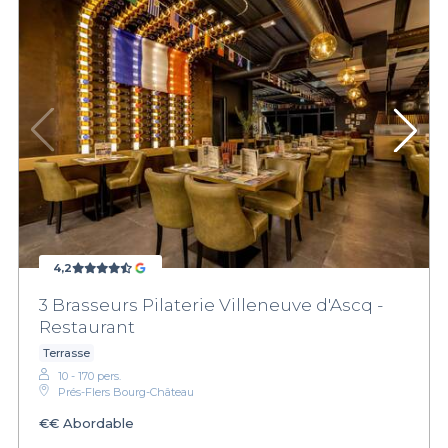
4,2
3 Brasseurs Pilaterie Villeneuve d'Ascq -
Restaurant
Terrasse
10 - 170 pers.
Prés-Flers Bourg-Château
€€
Abordable