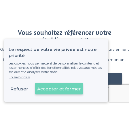
Vous souhaitez référencer votre
établissement ?
Le respect de votre vie privée est notre
Gagnez de nombreux clients parmi le million de visiteurs qui viennent
sur Privateaser chaque mois.
priorité
Pas de commissions et sans engagement, vous payez un montant
Les cookies nous permettent de personnaliser le contenu et
fixe sans risque de voir déraper la facture.
les annonces, d'offrir des fonctionnalités relatives aux médias
sociaux et d'analyser notre trafic.
En savoir plus
Référencer mon établissement
Refuser
Accepter et fermer
Déjà client
Villeneuve-d'Ascq - Types d'évènements