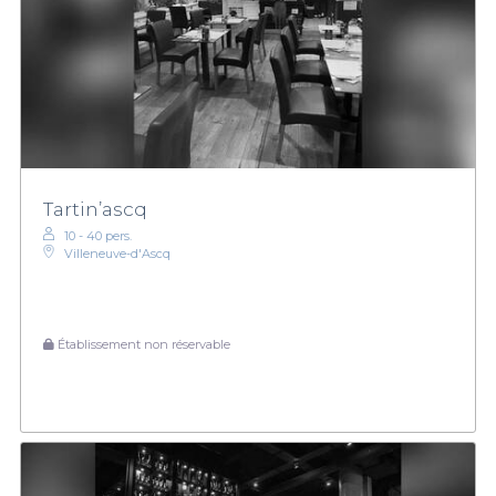
Tartin’ascq
10 - 40 pers.
Villeneuve-d'Ascq
Établissement non réservable