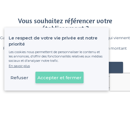
Vous souhaitez référencer votre
établissement ?
Le respect de votre vie privée est notre
Gagnez de nombreux clients parmi le million de visiteurs qui viennent
sur Privateaser chaque mois.
priorité
Pas de commissions et sans engagement, vous payez un montant
Les cookies nous permettent de personnaliser le contenu et
fixe sans risque de voir déraper la facture.
les annonces, d'offrir des fonctionnalités relatives aux médias
sociaux et d'analyser notre trafic.
En savoir plus
Référencer mon établissement
Refuser
Accepter et fermer
Déjà client
Villeneuve-d'Ascq - Types d'évènements
<
Les meilleurs restaurants de groupe - Villeneuve-d'Ascq