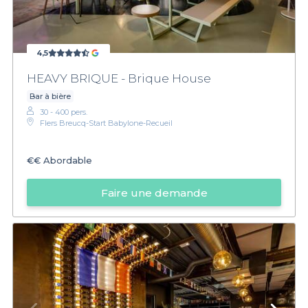
4,5
HEAVY BRIQUE - Brique House
Bar à bière
30 - 400 pers.
Flers Breucq-Start Babylone-Recueil
€€
Abordable
Faire une demande