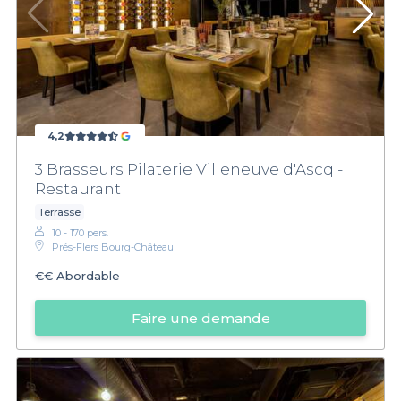
4,2
3 Brasseurs Pilaterie Villeneuve d'Ascq -
Restaurant
Terrasse
10 - 170 pers.
Prés-Flers Bourg-Château
€€
Abordable
Faire une demande