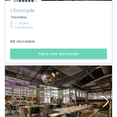
5,0
(6)
L'Estocade
Fléchettes
1 - 76 pers.
Flers Breucq
€€
Abordable
Faire une demande