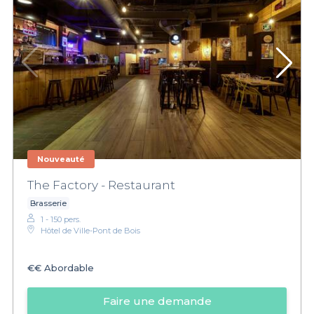
Nouveauté
The Factory - Restaurant
Brasserie
1 - 150 pers.
Hôtel de Ville-Pont de Bois
€€
Abordable
Faire une demande