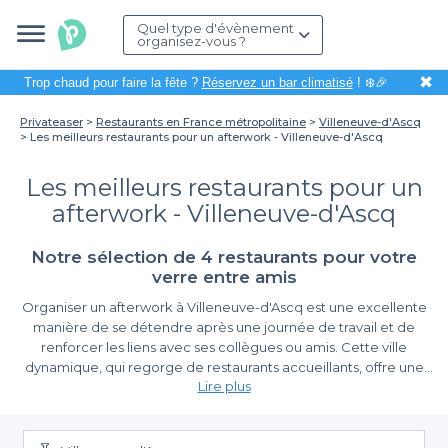
Quel type d'évènement
organisez-vous ?
✖
Trop chaud pour faire la fête ?
Réservez un bar climatisé
! ❄️🎉
Privateaser
Restaurants en France métropolitaine
Villeneuve-d'Ascq
Les meilleurs restaurants pour un afterwork - Villeneuve-d'Ascq
Les meilleurs restaurants pour un
afterwork - Villeneuve-d'Ascq
Notre sélection de 4 restaurants pour votre
verre entre amis
Organiser un afterwork à Villeneuve-d'Ascq est une excellente
manière de se détendre après une journée de travail et de
renforcer les liens avec ses collègues ou amis. Cette ville
dynamique, qui regorge de restaurants accueillants, offre une
Lire plus
multitude d'options pour se retrouver dans une ambiance
conviviale. Que vous souhaitiez savourer des tapas, partager un
Découvrez la simplicité de la réservation avec
verre autour d'un cocktail ou déguster une cuisine fine,
Privateaser
Villeneuve-d'Ascq a tout pour plaire.