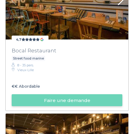
4,7
Bocal Restaurant
Street food marine
8 - 35 pers.
Vieux-Lille
€€
Abordable
Faire une demande