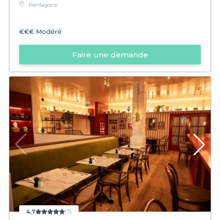
Pentagone
€€€
Modéré
Faire une demande
4,7
(7)