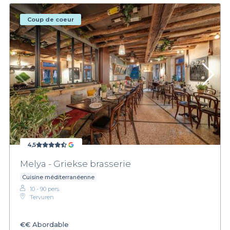
Coup de coeur
4,5
Melya - Griekse brasserie
Cuisine méditerranéenne
10 - 90 pers.
Tervuren
€€
Abordable