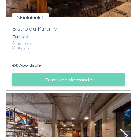
4,9
(6)
Bistro du Karting
Terrasse
15 - 90 pers.
Bierges
€€
Abordable
Faire une demande