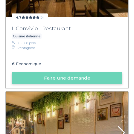
4,7
(6)
Il Convivio - Restaurant
Cuisine italienne
10 - 100 pers.
Pentagone
€
Économique
Faire une demande