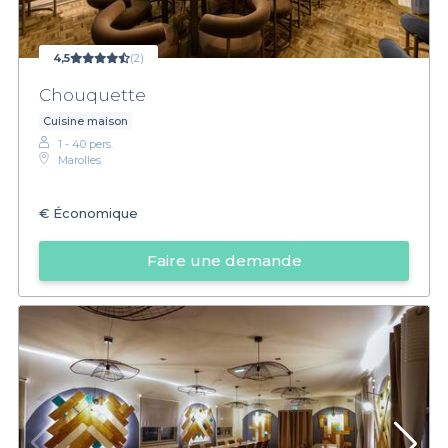
4,5
(2)
Chouquette
Cuisine maison
1 - 40 pers.
Marolles
€
Économique
Faire une demande