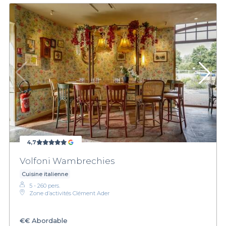
4,7
Volfoni Wambrechies
Cuisine italienne
5 - 260 pers.
Zone d’activités Clément Ader
€€
Abordable