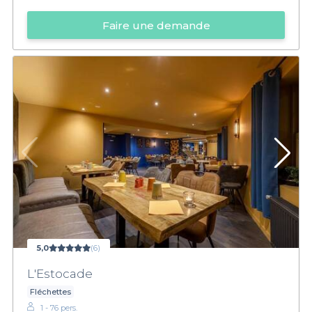
Faire une demande
5,0
(6)
L'Estocade
Fléchettes
1 - 76 pers.