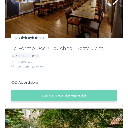
4,9
(34)
La Ferme Des 3 Louches - Restaurant
Restaurant festif
1 - 200 pers.
Les Trois Louches
€€
Abordable
Faire une demande