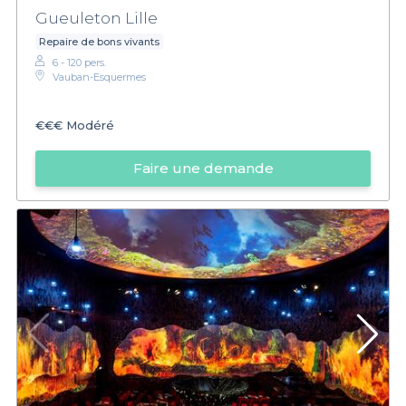
Gueuleton Lille
Repaire de bons vivants
6 - 120 pers.
Vauban-Esquermes
€€€
Modéré
Faire une demande