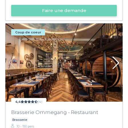
Faire une demande
Coup de coeur
4,4
(4)
Brasserie Ommegang - Restaurant
Brasserie
10 - 150 pers.