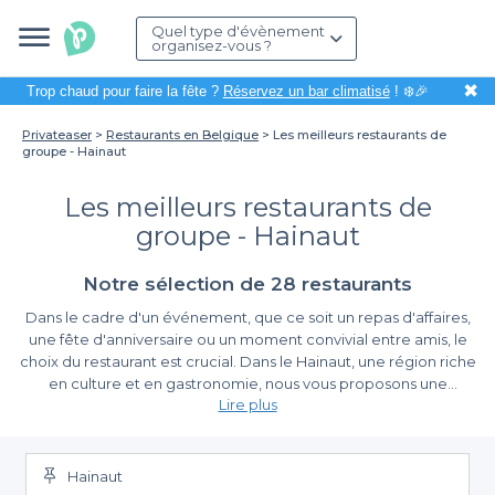
Quel type d'évènement
organisez-vous ?
✖
Trop chaud pour faire la fête ?
Réservez un bar climatisé
! ❄️🎉
Privateaser
Restaurants en Belgique
Les meilleurs restaurants de
groupe - Hainaut
Les meilleurs restaurants de
groupe - Hainaut
Notre sélection de 28 restaurants
Dans le cadre d'un événement, que ce soit un repas d'affaires,
une fête d'anniversaire ou un moment convivial entre amis, le
choix du restaurant est crucial. Dans le Hainaut, une région riche
en culture et en gastronomie, nous vous proposons une
Lire plus
sélection des meilleurs restaurants pour des groupes. Organiser
un repas réussi ne devrait pas être une source de stress, et c'est
Simplifiez vos réservations avec Privateaser
ici que Privateaser entre en scène pour faciliter votre recherche.
Hainaut
Utiliser notre plateforme pour réserver un restaurant de groupe