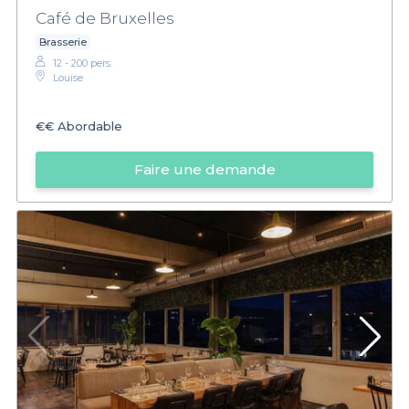
Café de Bruxelles
Brasserie
12 - 200 pers.
Louise
€€
Abordable
Faire une demande