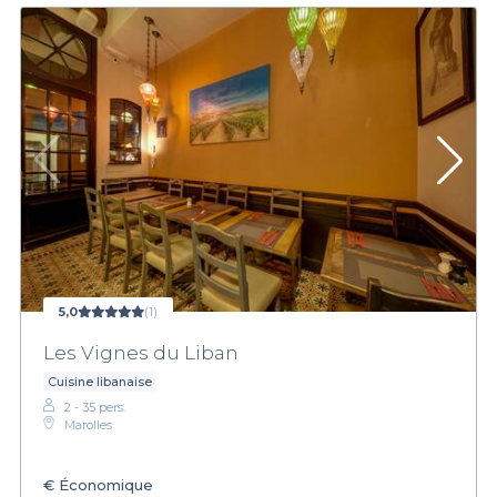
5,0
(1)
Les Vignes du Liban
Cuisine libanaise
2 - 35 pers.
Marolles
€
Économique