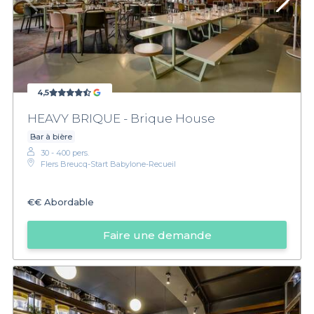
4,5
HEAVY BRIQUE - Brique House
Bar à bière
30 - 400 pers.
Flers Breucq-Start Babylone-Recueil
€€
Abordable
Faire une demande