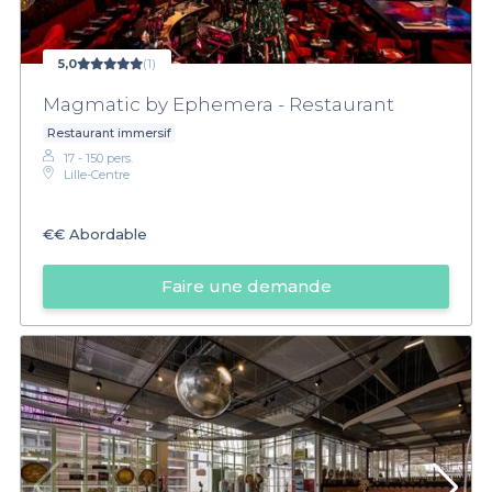
5,0
(1)
Magmatic by Ephemera - Restaurant
Restaurant immersif
17 - 150 pers.
Lille-Centre
€€
Abordable
Faire une demande