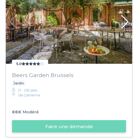
5,0
(1)
Beers Garden Brussels
Jardin
21 - 250 pers.
Ste Catherine
€€€
Modéré
Faire une demande