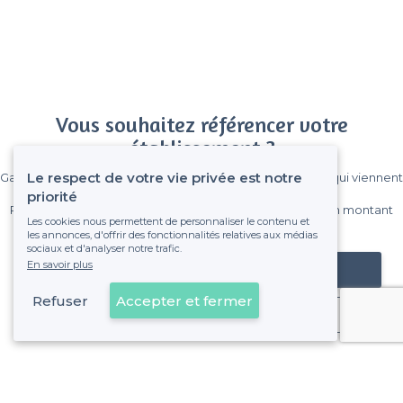
Vous souhaitez référencer votre
établissement ?
Le respect de votre vie privée est notre
Gagnez de nombreux clients parmi le million de visiteurs qui viennent
sur Privateaser chaque mois.
priorité
Pas de commissions et sans engagement, vous payez un montant
Les cookies nous permettent de personnaliser le contenu et
fixe sans risque de voir déraper la facture.
les annonces, d'offrir des fonctionnalités relatives aux médias
sociaux et d'analyser notre trafic.
En savoir plus
Référencer mon établissement
Refuser
Accepter et fermer
Déjà client