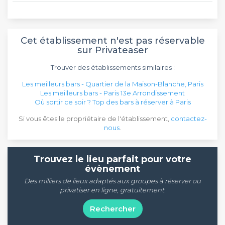
Cet établissement n'est pas réservable
sur Privateaser
Trouver des établissements similaires :
Les meilleurs bars - Quartier de la Maison-Blanche, Paris
Les meilleurs bars - Paris 13e Arrondissement
Où sortir ce soir ? Top des bars à réserver à Paris
Si vous êtes le propriétaire de l'établissement,
contactez-
nous
.
Trouvez le lieu parfait pour votre
évènement
Des milliers de lieux adaptés aux groupes à réserver ou
privatiser en ligne, gratuitement.
Rechercher