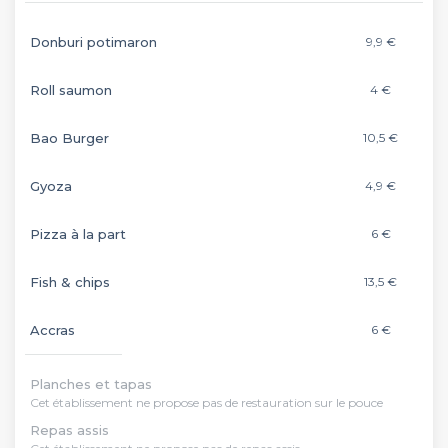
Donburi potimaron
9,9 €
Roll saumon
4 €
Bao Burger
10,5 €
Gyoza
4,9 €
Pizza à la part
6 €
Fish & chips
13,5 €
Accras
6 €
Planches et tapas
Cet établissement ne propose pas de restauration sur le pouce
Repas assis