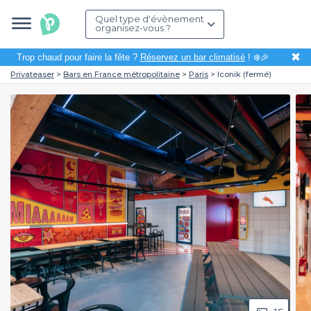
Quel type d'évènement
organisez-vous ?
✖
Trop chaud pour faire la fête ?
Réservez un bar climatisé
! ❄️🎉
Privateaser
Bars en France métropolitaine
Paris
Iconik (fermé)