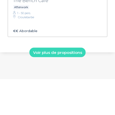
The Bench Café
Afterwork
1 - 50 pers.
Croulebarbe
€€
Abordable
Voir plus de propositions