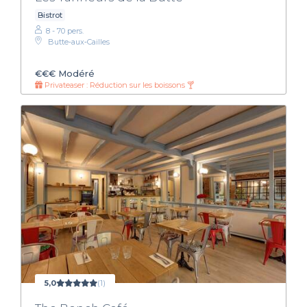
Bistrot
8 - 70 pers.
Butte‑aux‑Cailles
€€€
Modéré
Privateaser : Réduction sur les boissons 🍸
5,0
(1)