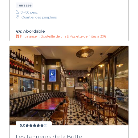
Terrasse
8 - 80 pers.
Quartier des peupliers
€€
Abordable
Privateaser : Bouteille de vin & Assiette de frites à 30€
5,0
(1)
Les Tanneurs de la Butte