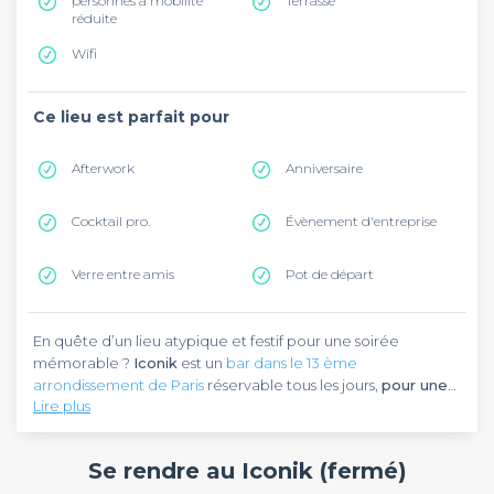
personnes à mobilité
Terrasse
réduite
Wifi
Ce lieu est parfait pour
Afterwork
Anniversaire
Cocktail pro.
Évènement d'entreprise
Verre entre amis
Pot de départ
En quête d’un lieu atypique et festif pour une soirée
mémorable ?
Iconik
est un
bar dans le 13 ème
arrondissement de Paris
réservable tous les jours,
pour une
Lire plus
arrivée entre 18h30 et 19h30
, avec des horaires de
fermeture variables en fonction des jours de la semaine. Il
Iconik
avec ses 400 m² de jungle urbaine dispose d’un
s'agit d'un food court qui propose une sélection de
design unique et immersif. Entre amis, collègues ou avec
Se rendre au Iconik (fermé)
concepts de restauration ultra-qualitatifs. Pour le rejoindre,
votre famille profitez d'une ambiance "pop culture" et d'un