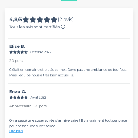
4,8/5
(2 avis)
Tous les avis sont certifiés.
Elise B.
∙ Octobre 2022
20 pers.
C'était en semaine et plutôt calme... Donc pas une ambiance de fou-fous.
Mais l'équipe nous a très bien accueillis.
Enzo G.
∙ Avril 2022
Anniversaire ∙ 25 pers.
On a passé une super soirée d'anniversaire ! Il y a vraiment tout sur place
pour passer une super soirée.
Lire plus
Merci encore à tout le staff pour l'accueil ?