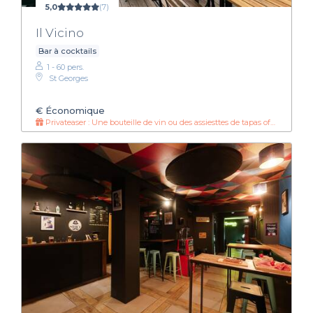
5,0
(7)
Il Vicino
Bar à cocktails
1 - 60 pers.
St Georges
€
Économique
Privateaser : Une bouteille de vin ou des assiesttes de tapas offertes 🚨