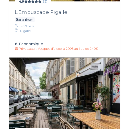
4,9
(23)
L'Embuscade Pigalle
Bar à rhum
1 - 50 pers.
Pigalle
€
Économique
Privateaser : Vasques d'alcool à 200€ au lieu de 240€