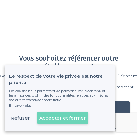
Vous souhaitez référencer votre
établissement ?
Le respect de votre vie privée est notre
Gagnez de nombreux clients parmi le million de visiteurs qui viennent
sur Privateaser chaque mois.
priorité
Pas de commissions et sans engagement, vous payez un montant
Les cookies nous permettent de personnaliser le contenu et
fixe sans risque de voir déraper la facture.
les annonces, d'offrir des fonctionnalités relatives aux médias
sociaux et d'analyser notre trafic.
En savoir plus
Référencer mon établissement
Refuser
Accepter et fermer
Déjà client