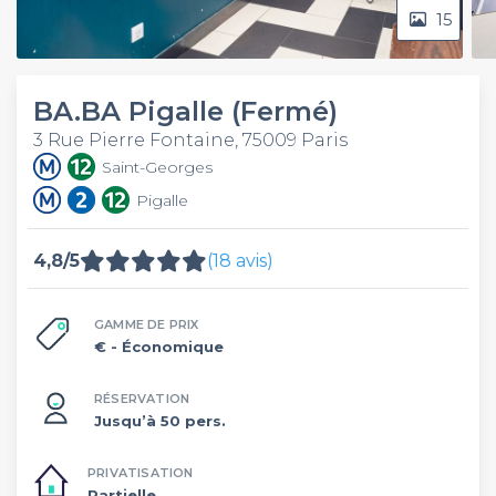
15
BA.BA Pigalle (Fermé)
3 Rue Pierre Fontaine, 75009 Paris
Saint-Georges
Pigalle
4,8/5
(18 avis)
GAMME DE PRIX
€
- Économique
RÉSERVATION
Jusqu’à 50 pers.
PRIVATISATION
Partielle