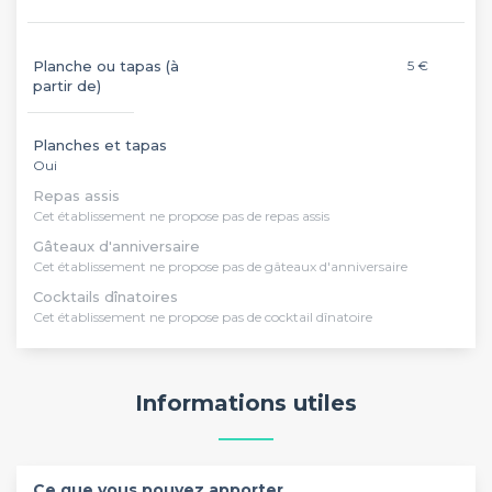
Planche ou tapas (à
5 €
partir de)
Planches et tapas
Oui
Repas assis
Cet établissement ne propose pas de repas assis
Gâteaux d'anniversaire
Cet établissement ne propose pas de gâteaux d'anniversaire
Cocktails dînatoires
Cet établissement ne propose pas de cocktail dînatoire
Informations utiles
Ce que vous pouvez apporter