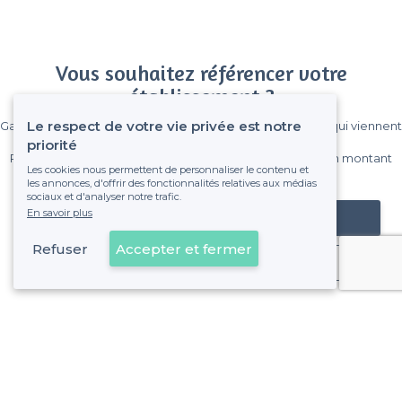
Vous souhaitez référencer votre
établissement ?
Le respect de votre vie privée est notre
Gagnez de nombreux clients parmi le million de visiteurs qui viennent
sur Privateaser chaque mois.
priorité
Pas de commissions et sans engagement, vous payez un montant
Les cookies nous permettent de personnaliser le contenu et
fixe sans risque de voir déraper la facture.
les annonces, d'offrir des fonctionnalités relatives aux médias
sociaux et d'analyser notre trafic.
En savoir plus
Référencer mon établissement
Refuser
Accepter et fermer
Déjà client
À propos de Privateaser