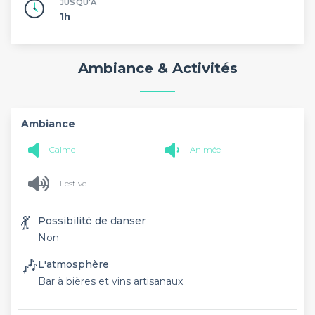
JUSQU'À
1h
Ambiance & Activités
Ambiance
Calme
Animée
Festive
💃
Possibilité de danser
Non
🎶
L'atmosphère
Bar à bières et vins artisanaux