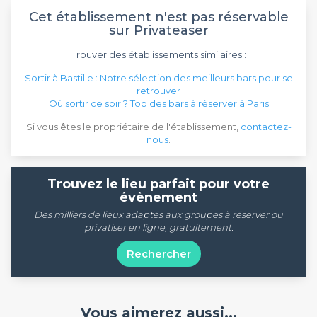
Cet établissement n'est pas réservable
sur Privateaser
Trouver des établissements similaires :
Sortir à Bastille : Notre sélection des meilleurs bars pour se
retrouver
Où sortir ce soir ? Top des bars à réserver à Paris
Si vous êtes le propriétaire de l'établissement,
contactez-
nous
.
Trouvez le lieu parfait pour votre
évènement
Des milliers de lieux adaptés aux groupes à réserver ou
privatiser en ligne, gratuitement.
Rechercher
Vous aimerez aussi...