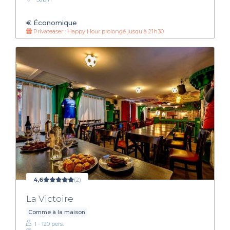
€
Économique
Privateaser : Happy Hour prolongé jusqu'à 21h30
4,6
(2)
La Victoire
Comme à la maison
1 - 120 pers.