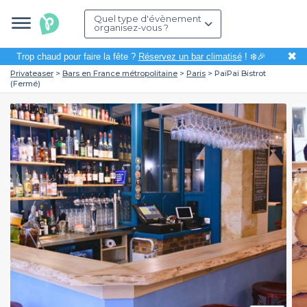
Quel type d'évènement
organisez-vous ?
✖
Trop chaud pour faire la fête ?
Réservez un bar climatisé
! ❄️🎉
Privateaser
Bars en France métropolitaine
Paris
PaïPaï Bistrot
(Fermé)