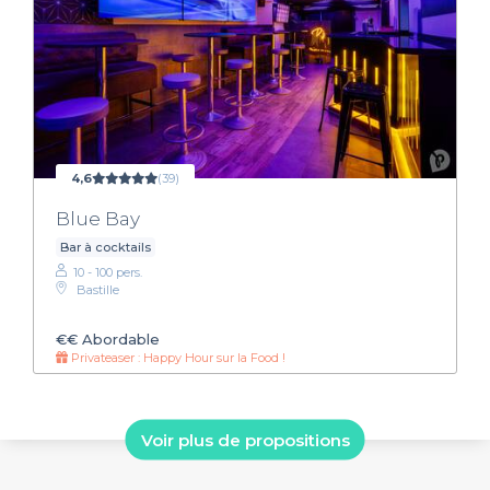
4,6
(39)
Blue Bay
Bar à cocktails
10 - 100 pers.
Bastille
€€
Abordable
Privateaser : Happy Hour sur la Food !
Voir plus de propositions