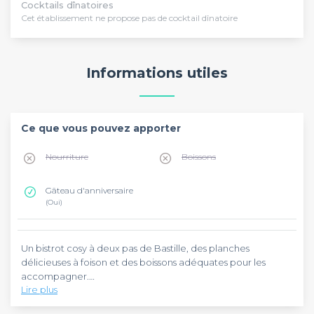
Cocktails dînatoires
Cet établissement ne propose pas de cocktail dînatoire
Informations utiles
Ce que vous pouvez apporter
Nourriture
Boissons
Gâteau d'anniversaire
(Oui)
Un bistrot cosy à deux pas de Bastille, des planches
délicieuses à foison et des boissons adéquates pour les
accompagner.
Lire plus
Les Planches de Sabin ont plusieurs atouts à leur disposition