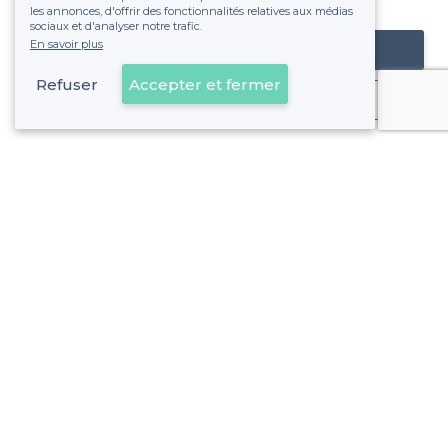
fixe sans risque de voir déraper la facture.
les annonces, d'offrir des fonctionnalités relatives aux médias
sociaux et d'analyser notre trafic.
En savoir plus
Référencer mon établissement
Refuser
Accepter et fermer
Déjà client
À propos de Privateaser
Privateaser Media
Privateaser en Espagne
Aide
Référencer mon établissement
Politique de protection des données