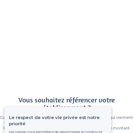
Vous souhaitez référencer votre
établissement ?
Le respect de votre vie privée est notre
Gagnez de nombreux clients parmi le million de visiteurs qui viennent
sur Privateaser chaque mois.
priorité
Pas de commissions et sans engagement, vous payez un montant
Les cookies nous permettent de personnaliser le contenu et