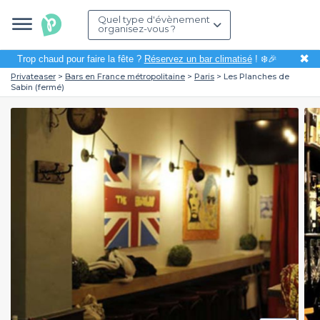
Quel type d'évènement
organisez-vous ?
✖
Trop chaud pour faire la fête ?
Réservez un bar climatisé
! ❄️🎉
Privateaser
Bars en France métropolitaine
Paris
Les Planches de
Sabin (fermé)