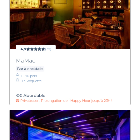
4,9
(39)
MaMao
Bar à cocktails
1 - 70 pers.
La Roquette
€€
Abordable
Privateaser : Prolongation de l'Happy Hour jusqu'à 23h !