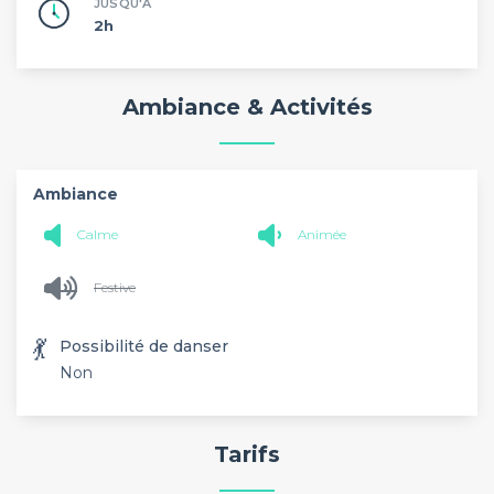
JUSQU'À
2h
Ambiance & Activités
Ambiance
Calme
Animée
Festive
💃
Possibilité de danser
Non
Tarifs