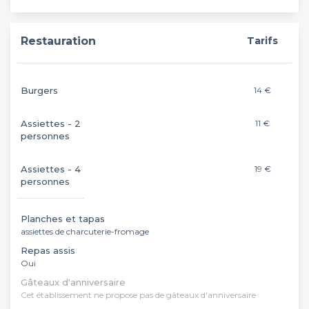
Restauration
Tarifs
Burgers
14 €
Assiettes - 2
11 €
personnes
Assiettes - 4
19 €
personnes
Planches et tapas
assiettes de charcuterie-fromage
Repas assis
Oui
Gâteaux d'anniversaire
Cet établissement ne propose pas de gâteaux d'anniversaire