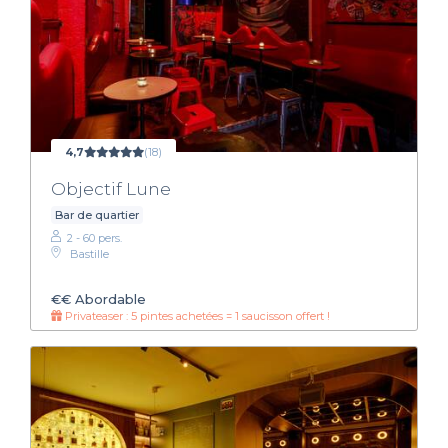
4,7
(18)
Objectif Lune
Bar de quartier
2 - 60 pers.
Bastille
€€
Abordable
Privateaser : 5 pintes achetées = 1 saucisson offert !