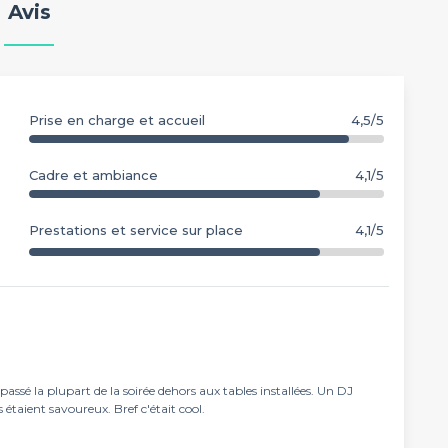
Avis
Prise en charge et accueil
4,5/5
Cadre et ambiance
4,1/5
Prestations et service sur place
4,1/5
assé la plupart de la soirée dehors aux tables installées. Un DJ
s étaient savoureux. Bref c'était cool.