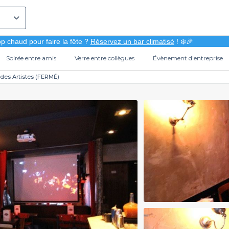
p chaud pour faire la fête ?
Réservez un bar climatisé
! ❄️🎉
Soirée entre amis
Verre entre collègues
Évènement d'entreprise
 des Artistes (FERMÉ)