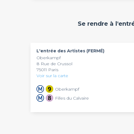
charcuterie, fromages...) dans un cadre électro
happy hour de 17h à 20h du lundi au samedi 
A
l'Entrée des artistes
, vous avez la possibilit
l'établissement en entier à l'occasion d'un anni
d'un afterwork !a
Se rendre à l'ent
L'entrée des Artistes (FERMÉ)
Oberkampf
8 Rue de Crussol
75011 Paris
Voir sur la carte
Oberkampf
Filles du Calvaire