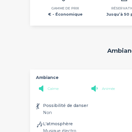
GAMME DE PRIX
RÉSERVAT
€
- Économique
Jusqu’à 50 
Ambianc
Ambiance
Calme
Animée
💃
Possibilité de danser
Non
🎶
L'atmosphère
Musique électro