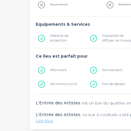
Nourriture
Boisso
Equipements & Services
Matériel de
Possibilité de
projection
diffuser sa musi
Ce lieu est parfait pour
Afterwork
Anniversaire
Verre entre amis
Pot de départ
L'Entrée des Artistes
est un bar du quartier 
L'Entrée des Artistes
, ce bar à cocktails a ét
voyages à Londres, New York et Berlin, où l'on
Lire plus
déguster leurs cocktails créations, leurs vins