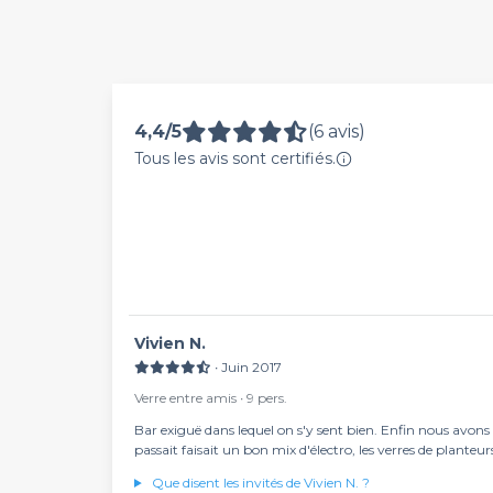
4,4/5
(6 avis)
Tous les avis sont certifiés.
Vivien N.
∙ Juin 2017
Verre entre amis ∙ 9 pers.
Bar exiguë dans lequel on s'y sent bien. Enfin nous avons p
passait faisait un bon mix d'électro, les verres de planteur
Que disent les invités de Vivien N. ?