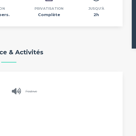
ION
PRIVATISATION
JUSQU'À
pers.
Complète
2h
e & Activités
Festive