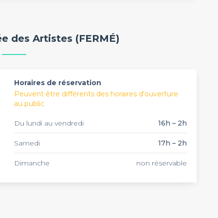
, détendu et intimiste au décor d'antan. Profitez du
et passez un moment mémorable entouré de vos amis !
é de réserver quelques tables ou de privatiser
versaire, d'un verre entre amis, d'un pot de départ ou
rée des Artistes (FERMÉ)
Horaires de réservation
Peuvent être différents des horaires d'ouverture
au public
Du lundi au vendredi
16h – 2h
Samedi
17h – 2h
Dimanche
non réservable