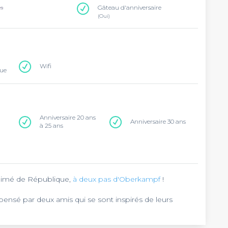
ns
Gâteau d'anniversaire
(Oui)
Wifi
que
Anniversaire 20 ans
Anniversaire 30 ans
à 25 ans
animé de République,
à deux pas d'Oberkampf
!
é pensé par deux amis qui se sont inspirés de leurs
 trouve les meilleurs bars à cocktails au Monde. Venez
 naturels et amuse bouches gastronomiques (foie gras,